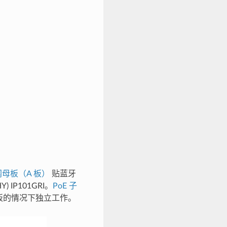
母板（A 板）
贴蓝牙
) IP101GRI。
PoE 子
 B 板的情况下独立工作。