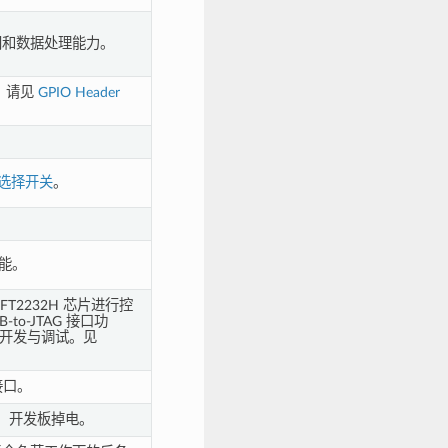
储空间和数据处理能力。
绍，请见
GPIO Header
选择开关
。
能。
FT2232H 芯片进行控
to-JTAG 接口功
应用开发与调试。见
接口。
，开发板掉电。