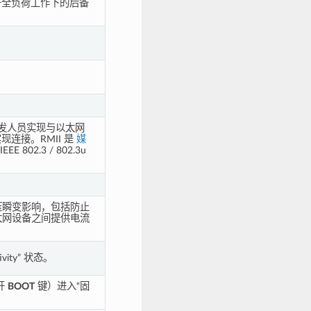
于全负荷工作下的后备
发人员实现与以太网
实现连接。RMII 是
媒
 802.3 / 802.3u
压瞬变影响，包括防止
太网设备之间提供电流
vity” 状态。
开
BOOT
键）进入“固