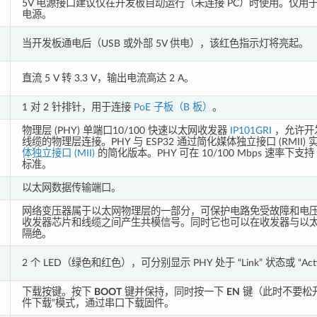
5V 电源接口建议仅在开发板自动运行（未连接 PC）时使用。仅用
电源。
当开发板通电后（USB 或外部 5V 供电），该红色指示灯将亮起。
直流 5 V 转 3.3 V，输出电流高达 2 A。
1 对 2 针排针，用于连接
PoE 子板（B 板）
。
物理层 (PHY) 单端口10/100 快速以太网收发器
IP101GRI
，允许开
线缆的物理层连接。PHY 与 ESP32 通过简化媒体独立接口 (RMII) 
体独立接口 (MII)
的简化版本。PHY 可在 10/100 Mbps 速率下支持 IEEE
标准。
以太网数据传输端口。
网络变压器属于以太网物理层的一部分，可保护电路免受故障和电
收发器芯片和线缆之间产生共模信号。同时它也可以在收发器与以
隔绝。
2 个 LED（绿色和红色），可分别显示 PHY 处于 “Link” 状态或 “Acti
下载按键。按下
BOOT
键并保持，同时按一下
EN
键（此时不要松
件下载”模式，通过串口下载固件。