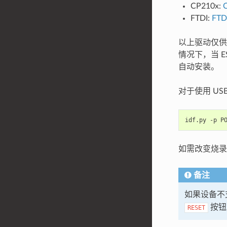
CP210x:
FTDI:
FT
以上驱动仅供
情况下，当 E
自动安装。
对于使用 U
idf.py
-p
P
如需改变烧
备注
如果设备不
按钮
RESET