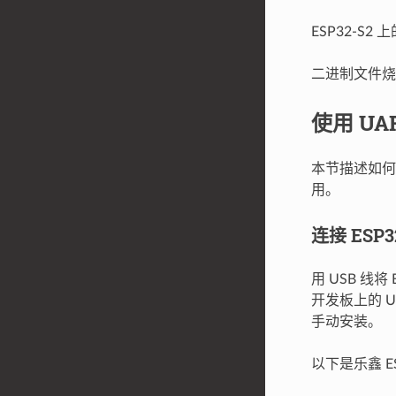
ESP32-S2 
二进制文件烧
使用 UA
本节描述如何使
用。
连接 ESP32
用 USB 线
开发板上的 U
手动安装。
以下是乐鑫 E