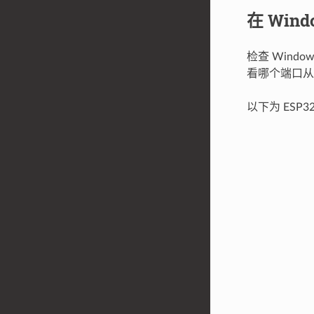
在 Win
检查 Wind
看哪个端口从
以下为 ESP32