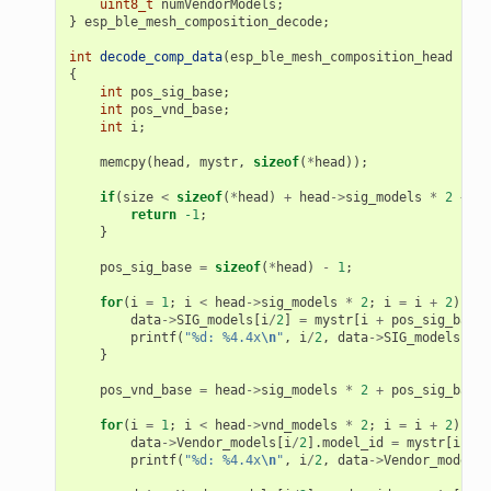
uint8_t
numVendorModels
;
}
esp_ble_mesh_composition_decode
;
int
decode_comp_data
(
esp_ble_mesh_composition_head
*
hea
{
int
pos_sig_base
;
int
pos_vnd_base
;
int
i
;
memcpy
(
head
,
mystr
,
sizeof
(
*
head
));
if
(
size
<
sizeof
(
*
head
)
+
head
->
sig_models
*
2
+
he
return
-1
;
}
pos_sig_base
=
sizeof
(
*
head
)
-
1
;
for
(
i
=
1
;
i
<
head
->
sig_models
*
2
;
i
=
i
+
2
)
{
data
->
SIG_models
[
i
/
2
]
=
mystr
[
i
+
pos_sig_base
]
printf
(
"%d: %4.4x
\n
"
,
i
/
2
,
data
->
SIG_models
[
i
/
2
}
pos_vnd_base
=
head
->
sig_models
*
2
+
pos_sig_base
;
for
(
i
=
1
;
i
<
head
->
vnd_models
*
2
;
i
=
i
+
2
)
{
data
->
Vendor_models
[
i
/
2
].
model_id
=
mystr
[
i
+
p
printf
(
"%d: %4.4x
\n
"
,
i
/
2
,
data
->
Vendor_models
[