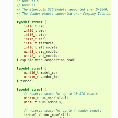
// NumS is 5
// NumV is 1
// The Bluetooth SIG Models supported are: 0x0000, 0x80
// The Vendor Models supported are: Company Identifier 
typedef
struct
{
int16_t
cid
;
int16_t
pid
;
int16_t
vid
;
int16_t
crpl
;
int16_t
features
;
int16_t
all_models
;
uint8_t
sig_models
;
uint8_t
vnd_models
;
}
esp_ble_mesh_composition_head
;
typedef
struct
{
uint16_t
model_id
;
uint16_t
vendor_id
;
}
tsModel
;
typedef
struct
{
// reserve space for up to 20 SIG models
uint16_t
SIG_models
[
20
];
uint8_t
numSIGModels
;
// reserve space for up to 4 vendor models
tsModel
Vendor_models
[
4
];