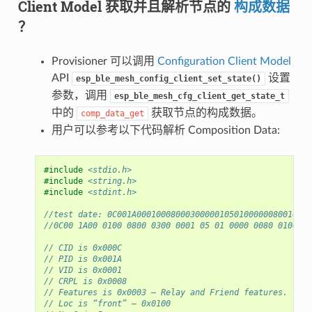
Client Model 获取并且解析节点的
构成数据
？
Provisioner 可以调用
Configuration Client Model
API
设置
esp_ble_mesh_config_client_set_state()
参数，调用
esp_ble_mesh_cfg_client_get_state_t
中的
获取节点的构成数据。
comp_data_get
用户可以参考以下代码解析 Composition Data:
#include
<stdio.h>
#include
<string.h>
#include
<stdint.h>
//test date: 0C001A000100080003000001050100000080010000
//0C00 1A00 0100 0800 0300 0001 05 01 0000 0080 0100 00
// CID is 0x000C
// PID is 0x001A
// VID is 0x0001
// CRPL is 0x0008
// Features is 0x0003 – Relay and Friend features.
// Loc is “front” – 0x0100