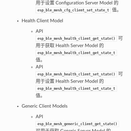
用于设置 Configuration Server Model 的
值。
esp_ble_mesh_cfg_client_set_state_t
Health Client Model
API
可
esp_ble_mesh_health_client_get_state()
用于获取 Health Server Model 的
esp_ble_mesh_health_client_get_state_t
值。
API
可
esp_ble_mesh_health_client_set_state()
用于设置 Health Server Model 的
esp_ble_mesh_health_client_set_state_t
值。
Generic Client Models
API
esp_ble_mesh_generic_client_get_state()
可用于获取 Generic Server Model 的