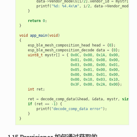
data
->
Vendor_models
[
i
/
2
].
vendor_id
=
mystr
[
i
+
printf
(
"%d: %4.4x
\n
"
,
i
/
2
,
data
->
Vendor_models
[
}
return
0
;
}
void
app_main
(
void
)
{
esp_ble_mesh_composition_head
head
=
{
0
};
esp_ble_mesh_composition_decode
data
=
{
0
};
uint8_t
mystr
[]
=
{
0x0C
,
0x00
,
0x1A
,
0x00
,
0x01
,
0x00
,
0x08
,
0x00
,
0x03
,
0x00
,
0x00
,
0x01
,
0x05
,
0x01
,
0x00
,
0x00
,
0x00
,
0x80
,
0x01
,
0x00
,
0x00
,
0x10
,
0x03
,
0x10
,
0x3F
,
0x00
,
0x2A
,
0x00
};
int
ret
;
ret
=
decode_comp_data
(
&
head
,
&
data
,
mystr
,
sizeof
(
if
(
ret
==
-1
)
{
printf
(
"decode_comp_data error"
);
}
}
1.15 Provisioner 如何通过获取的