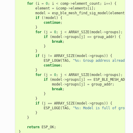
for
(
i
=
0
;
i
<
comp
->
element_count
;
i
++
)
{
element
=
&
comp
->
elements
[
i
];
model
=
esp_ble_mesh_find_sig_model
(
element
,
mo
if
(
!
model
)
{
continue
;
}
for
(
j
=
0
;
j
<
ARRAY_SIZE
(
model
->
groups
);
j
++
)
if
(
model
->
groups
[
j
]
==
group_addr
)
{
break
;
}
}
if
(
j
!=
ARRAY_SIZE
(
model
->
groups
))
{
ESP_LOGW
(
TAG
,
"%s: Group address already ex
continue
;
}
for
(
j
=
0
;
j
<
ARRAY_SIZE
(
model
->
groups
);
j
++
)
if
(
model
->
groups
[
j
]
==
ESP_BLE_MESH_ADDR_U
model
->
groups
[
j
]
=
group_addr
;
break
;
}
}
if
(
j
==
ARRAY_SIZE
(
model
->
groups
))
{
ESP_LOGE
(
TAG
,
"%s: Model is full of group a
}
}
return
ESP_OK
;
}