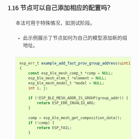
1.16 节点可以自己添加相应的配置吗？
本法可用于特殊情况，如测试阶段。
此示例展示了节点如何为自己的模型添加新的组
地址。
esp_err_t
example_add_fast_prov_group_address
(
uint16_t
{
const
esp_ble_mesh_comp_t
*
comp
=
NULL
;
esp_ble_mesh_elem_t
*
element
=
NULL
;
esp_ble_mesh_model_t
*
model
=
NULL
;
int
i
,
j
;
if
(
!
ESP_BLE_MESH_ADDR_IS_GROUP
(
group_addr
))
{
return
ESP_ERR_INVALID_ARG
;
}
comp
=
esp_ble_mesh_get_composition_data
();
if
(
!
comp
)
{
return
ESP_FAIL
;
}