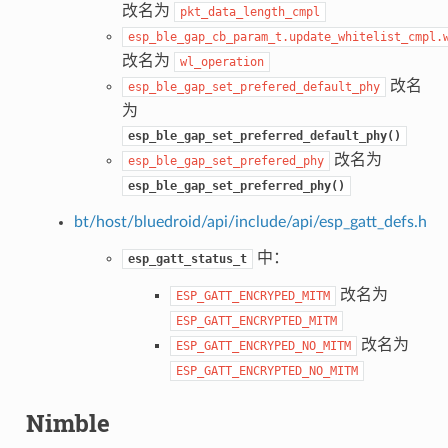
改名为
pkt_data_length_cmpl
esp_ble_gap_cb_param_t.update_whitelist_cmpl.
改名为
wl_operation
改名
esp_ble_gap_set_prefered_default_phy
为
esp_ble_gap_set_preferred_default_phy()
改名为
esp_ble_gap_set_prefered_phy
esp_ble_gap_set_preferred_phy()
bt/host/bluedroid/api/include/api/esp_gatt_defs.h
中：
esp_gatt_status_t
改名为
ESP_GATT_ENCRYPED_MITM
ESP_GATT_ENCRYPTED_MITM
改名为
ESP_GATT_ENCRYPED_NO_MITM
ESP_GATT_ENCRYPTED_NO_MITM
Nimble