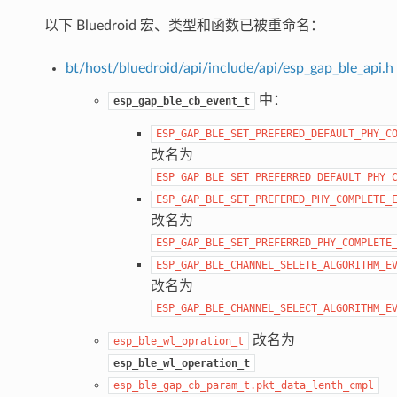
以下 Bluedroid 宏、类型和函数已被重命名：
bt/host/bluedroid/api/include/api/esp_gap_ble_api.h
中：
esp_gap_ble_cb_event_t
ESP_GAP_BLE_SET_PREFERED_DEFAULT_PHY_C
改名为
ESP_GAP_BLE_SET_PREFERRED_DEFAULT_PHY_
ESP_GAP_BLE_SET_PREFERED_PHY_COMPLETE_
改名为
ESP_GAP_BLE_SET_PREFERRED_PHY_COMPLETE
ESP_GAP_BLE_CHANNEL_SELETE_ALGORITHM_E
改名为
ESP_GAP_BLE_CHANNEL_SELECT_ALGORITHM_E
改名为
esp_ble_wl_opration_t
esp_ble_wl_operation_t
esp_ble_gap_cb_param_t.pkt_data_lenth_cmpl