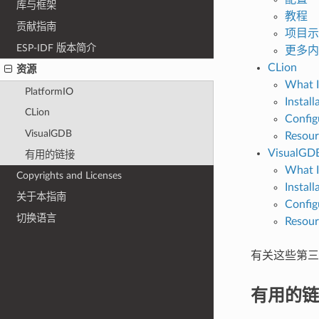
库与框架
教程
贡献指南
项目示
ESP-IDF 版本简介
更多内
CLion
资源
What I
PlatformIO
Install
CLion
Config
VisualGDB
Resour
VisualGD
有用的链接
What I
Copyrights and Licenses
Install
关于本指南
Config
切换语言
Resour
有关这些第三
有用的链