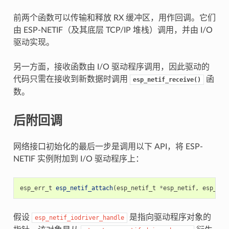
前两个函数可以传输和释放 RX 缓冲区，用作回调。它们
由 ESP-NETIF（及其底层 TCP/IP 堆栈）调用，并由 I/O
驱动实现。
另一方面，接收函数由 I/O 驱动程序调用，因此驱动的
代码只需在接收到新数据时调用
函
esp_netif_receive()
数。
后附回调
网络接口初始化的最后一步是调用以下 API，将 ESP-
NETIF 实例附加到 I/O 驱动程序上：
esp_err_t
esp_netif_attach
(
esp_netif_t
*
esp_netif
,
esp_net
假设
是指向驱动程序对象的
esp_netif_iodriver_handle