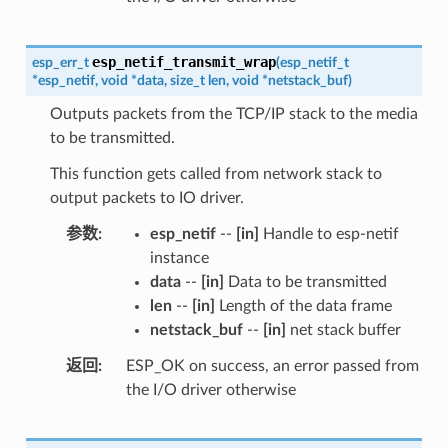
esp_netif_transmit_wrap
esp_err_t
(
esp_netif_t
*
esp_netif
,
void
*
data
,
size_t
len
,
void
*
netstack_buf
)
Outputs packets from the TCP/IP stack to the media
to be transmitted.
This function gets called from network stack to
output packets to IO driver.
参数
esp_netif
--
[in]
Handle to esp-netif
instance
data
--
[in]
Data to be transmitted
len
--
[in]
Length of the data frame
netstack_buf
--
[in]
net stack buffer
返回
ESP_OK on success, an error passed from
the I/O driver otherwise