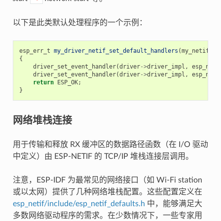
以下是此类默认处理程序的一个示例：
esp_err_t
my_driver_netif_set_default_handlers
(
my_netif_dr
{
driver_set_event_handler
(
driver
->
driver_impl
,
esp_neti
driver_set_event_handler
(
driver
->
driver_impl
,
esp_neti
return
ESP_OK
;
}
网络堆栈连接
用于传输和释放 RX 缓冲区的数据路径函数（在 I/O 驱动
中定义）由 ESP-NETIF 的 TCP/IP 堆栈连接层调用。
注意，ESP-IDF 为最常见的网络接口（如 Wi-Fi station
或以太网）提供了几种网络堆栈配置。这些配置定义在
esp_netif/include/esp_netif_defaults.h
中，能够满足大
多数网络驱动程序的需求。在少数情况下，一些专家用