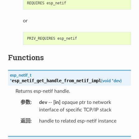
or
Functions
esp_netif_t
esp_netif_get_handle_from_netif_impl
*
(
void
*
dev
)
Returns esp-netif handle.
参数
dev
--
[in]
opaque ptr to network
interface of specific TCP/IP stack
返回
handle to related esp-netif instance