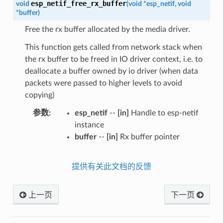
esp_netif_free_rx_buffer
void
(
void
*
esp_netif
,
void
*
buffer
)
Free the rx buffer allocated by the media driver.
This function gets called from network stack when
the rx buffer to be freed in IO driver context, i.e. to
deallocate a buffer owned by io driver (when data
packets were passed to higher levels to avoid
copying)
参数
esp_netif
--
[in]
Handle to esp-netif
instance
buffer
--
[in]
Rx buffer pointer
提供有关此文档的反馈
上一页
下一页