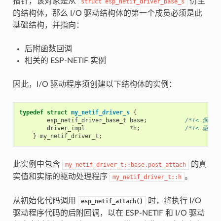
指针，该对象是从
衍生
struct
esp_netif_driver_base_s
的结构体，那么 I/O 驱动结构体的第一个成员必须是此
基础结构，并指向：
后附函数回调
相关的 ESP-NETIF 实例
因此，I/O 驱动程序须创建以下结构体的实例：
typedef
struct
my_netif_driver_s
{
esp_netif_driver_base_t
base
;
/*!< 保留基
driver_impl
*
h
;
/*!< 驱动实
}
my_netif_driver_t
;
此实例中包含
的真
my_netif_driver_t::base.post_attach
实值和实际的驱动处理程序
。
my_netif_driver_t::h
从初始化代码调用
时，将执行 I/O
esp_netif_attach()
驱动程序代码的后附回调，以在 ESP-NETIF 和 I/O 驱动