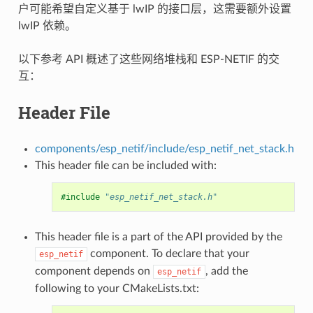
户可能希望自定义基于 lwIP 的接口层，这需要额外设置
lwIP 依赖。
以下参考 API 概述了这些网络堆栈和 ESP-NETIF 的交
互：
Header File
components/esp_netif/include/esp_netif_net_stack.h
This header file can be included with:
#include
"esp_netif_net_stack.h"
This header file is a part of the API provided by the
component. To declare that your
esp_netif
component depends on
, add the
esp_netif
following to your CMakeLists.txt: