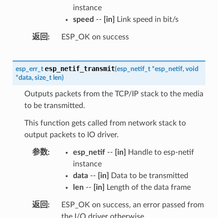
instance
speed
--
[in]
Link speed in bit/s
返回
ESP_OK on success
esp_netif_transmit
esp_err_t
(
esp_netif_t
*
esp_netif
,
void
*
data
,
size_t
len
)
Outputs packets from the TCP/IP stack to the media
to be transmitted.
This function gets called from network stack to
output packets to IO driver.
参数
esp_netif
--
[in]
Handle to esp-netif
instance
data
--
[in]
Data to be transmitted
len
--
[in]
Length of the data frame
返回
ESP_OK on success, an error passed from
the I/O driver otherwise