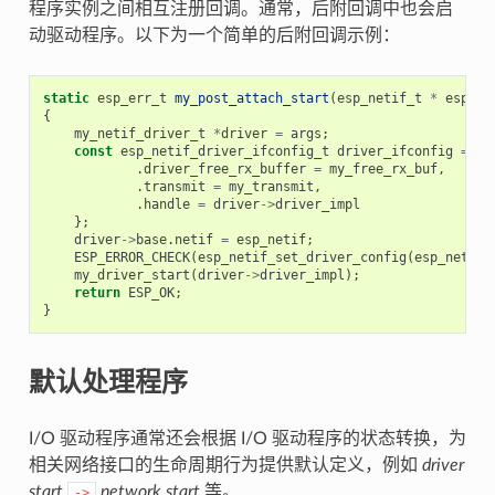
程序实例之间相互注册回调。通常，后附回调中也会启
动驱动程序。以下为一个简单的后附回调示例：
static
esp_err_t
my_post_attach_start
(
esp_netif_t
*
esp_ne
{
my_netif_driver_t
*
driver
=
args
;
const
esp_netif_driver_ifconfig_t
driver_ifconfig
=
{
.
driver_free_rx_buffer
=
my_free_rx_buf
,
.
transmit
=
my_transmit
,
.
handle
=
driver
->
driver_impl
};
driver
->
base
.
netif
=
esp_netif
;
ESP_ERROR_CHECK
(
esp_netif_set_driver_config
(
esp_netif
,
my_driver_start
(
driver
->
driver_impl
);
return
ESP_OK
;
}
默认处理程序
I/O 驱动程序通常还会根据 I/O 驱动程序的状态转换，为
相关网络接口的生命周期行为提供默认定义，例如
driver
start
network start
等。
->