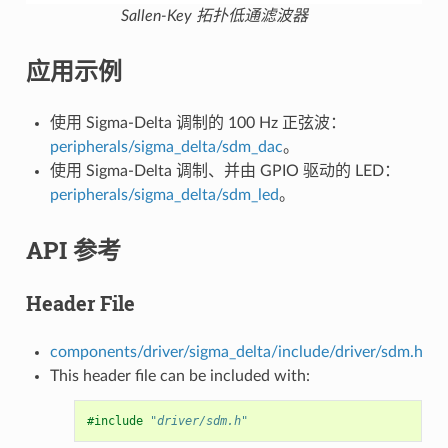
Sallen-Key 拓扑低通滤波器
应用示例
使用 Sigma-Delta 调制的 100 Hz 正弦波：
peripherals/sigma_delta/sdm_dac
。
使用 Sigma-Delta 调制、并由 GPIO 驱动的 LED：
peripherals/sigma_delta/sdm_led
。
API 参考
Header File
components/driver/sigma_delta/include/driver/sdm.h
This header file can be included with:
#include
"driver/sdm.h"