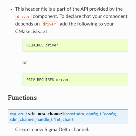
This header file is a part of the API provided by the
component. To declare that your component
driver
depends on
, add the following to your
driver
CMakeLists.txt:
or
Functions
sdm_new_channel
esp_err_t
(
const
sdm_config_t
*
config
,
sdm_channel_handle_t
*
ret_chan
)
Create a new Sigma Delta channel.