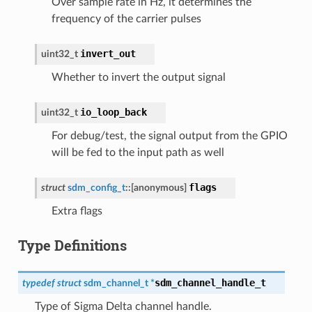
Over sample rate in Hz, it determines the
frequency of the carrier pulses
invert_out
uint32_t
Whether to invert the output signal
io_loop_back
uint32_t
For debug/test, the signal output from the GPIO
will be fed to the input path as well
flags
struct
sdm_config_t
::
[anonymous]
Extra flags
Type Definitions
sdm_channel_handle_t
typedef
struct
sdm_channel_t
*
Type of Sigma Delta channel handle.