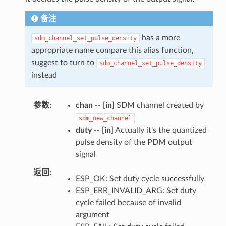
备注
has a more
sdm_channel_set_pulse_density
appropriate name compare this alias function,
suggest to turn to
sdm_channel_set_pulse_density
instead
参数
chan
--
[in]
SDM channel created by
sdm_new_channel
duty
--
[in]
Actually it's the quantized
pulse density of the PDM output
signal
返回
ESP_OK: Set duty cycle successfully
ESP_ERR_INVALID_ARG: Set duty
cycle failed because of invalid
argument