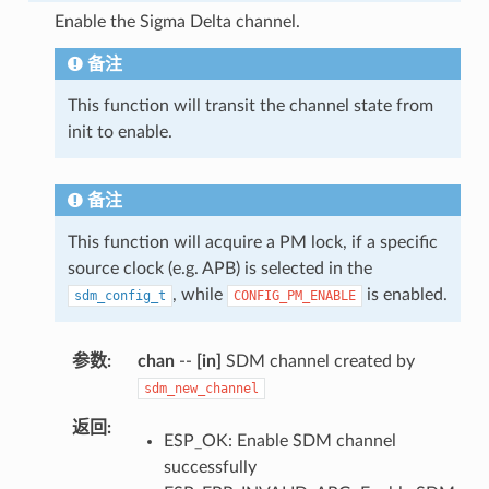
Enable the Sigma Delta channel.
备注
This function will transit the channel state from
init to enable.
备注
This function will acquire a PM lock, if a specific
source clock (e.g. APB) is selected in the
, while
is enabled.
sdm_config_t
CONFIG_PM_ENABLE
参数
chan
--
[in]
SDM channel created by
sdm_new_channel
返回
ESP_OK: Enable SDM channel
successfully