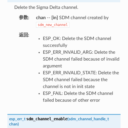
Delete the Sigma Delta channel.
参数
chan
--
[in]
SDM channel created by
sdm_new_channel
返回
ESP_OK: Delete the SDM channel
successfully
ESP_ERR_INVALID_ARG: Delete the
SDM channel failed because of invalid
argument
ESP_ERR_INVALID_STATE: Delete the
SDM channel failed because the
channel is not in init state
ESP_FAIL: Delete the SDM channel
failed because of other error
sdm_channel_enable
esp_err_t
(
sdm_channel_handle_t
chan
)