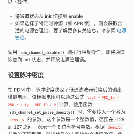
以下操作：
将通道状态从
init
切换到
enable
如果选择了特定时钟源（如 APB 锁），则会获取合
适的电源管理锁。要了解更多有关信息，请参阅
电源
管理
。
调用
则执行相反操作，即将通道
sdm_channel_disable()
恢复到
init
状态，并释放电源管理锁。
设置脉冲密度
在 PDM 中，脉冲密度决定了低通滤波器转换后的输出
模拟电压，该模拟电压可以通过公式
Vout
=
VDD_IO
/
计算。使用函数
256
*
duty
+
VDD_IO
/
2
时，需要传入一个名为
sdm_channel_set_pulse_density()
的参数。这个参数是一个整数值，范围在 -128
density
到 127 之间，表示一个 8 位有符号整数。根据
density