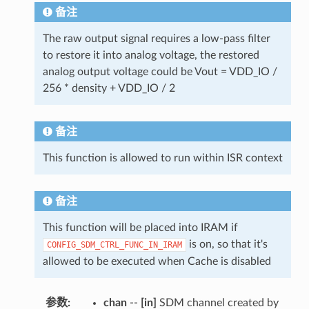
备注
The raw output signal requires a low-pass filter
to restore it into analog voltage, the restored
analog output voltage could be Vout = VDD_IO /
256 * density + VDD_IO / 2
备注
This function is allowed to run within ISR context
备注
This function will be placed into IRAM if
is on, so that it's
CONFIG_SDM_CTRL_FUNC_IN_IRAM
allowed to be executed when Cache is disabled
参数
chan
--
[in]
SDM channel created by