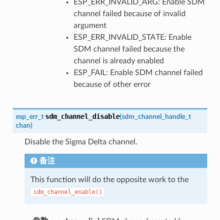
ESP_ERR_INVALID_ARG: Enable SDM
channel failed because of invalid
argument
ESP_ERR_INVALID_STATE: Enable
SDM channel failed because the
channel is already enabled
ESP_FAIL: Enable SDM channel failed
because of other error
sdm_channel_disable
esp_err_t
(
sdm_channel_handle_t
chan
)
Disable the Sigma Delta channel.
备注
This function will do the opposite work to the
sdm_channel_enable()