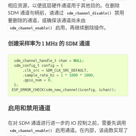
相应资源，以便底层硬件通道用于其他目的。在删除
SDM 通道句柄前，请通过
禁用
sdm_channel_disable()
要删除的通道，或确保该通道尚未由
启用，再继续删除操作。
sdm_channel_enable()
创建采样率为 1 MHz 的 SDM 通道
sdm_channel_handle_t
chan
=
NULL
;
sdm_config_t
config
=
{
.
clk_src
=
SDM_CLK_SRC_DEFAULT
,
.
sample_rate_hz
=
1
*
1000
*
1000
,
.
gpio_num
=
0
,
};
ESP_ERROR_CHECK
(
sdm_new_channel
(
&
config
,
&
chan
));
启用和禁用通道
在对 SDM 通道进行进一步的 IO 控制之前，需要先调用
启用通道。在内部，该函数实现了
sdm_channel_enable()