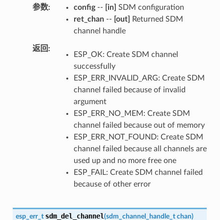
参数
config
--
[in]
SDM configuration
ret_chan
--
[out]
Returned SDM
channel handle
返回
ESP_OK: Create SDM channel
successfully
ESP_ERR_INVALID_ARG: Create SDM
channel failed because of invalid
argument
ESP_ERR_NO_MEM: Create SDM
channel failed because out of memory
ESP_ERR_NOT_FOUND: Create SDM
channel failed because all channels are
used up and no more free one
ESP_FAIL: Create SDM channel failed
because of other error
sdm_del_channel
esp_err_t
(
sdm_channel_handle_t
chan
)