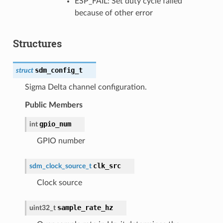
ESP_FAIL: Set duty cycle failed
because of other error
Structures
sdm_config_t
struct
Sigma Delta channel configuration.
Public Members
gpio_num
int
GPIO number
clk_src
sdm_clock_source_t
Clock source
sample_rate_hz
uint32_t