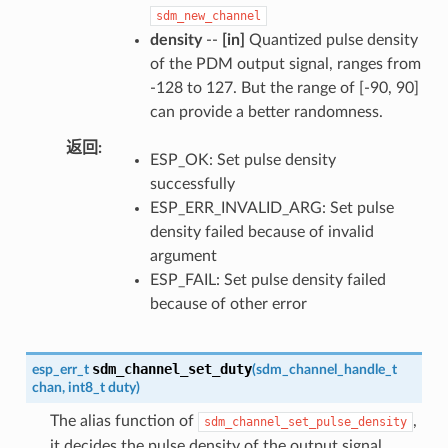
sdm_new_channel
density
--
[in]
Quantized pulse density
of the PDM output signal, ranges from
-128 to 127. But the range of [-90, 90]
can provide a better randomness.
返回
ESP_OK: Set pulse density
successfully
ESP_ERR_INVALID_ARG: Set pulse
density failed because of invalid
argument
ESP_FAIL: Set pulse density failed
because of other error
sdm_channel_set_duty
esp_err_t
(
sdm_channel_handle_t
chan
,
int8_t
duty
)
The alias function of
,
sdm_channel_set_pulse_density
it decides the pulse density of the output signal.