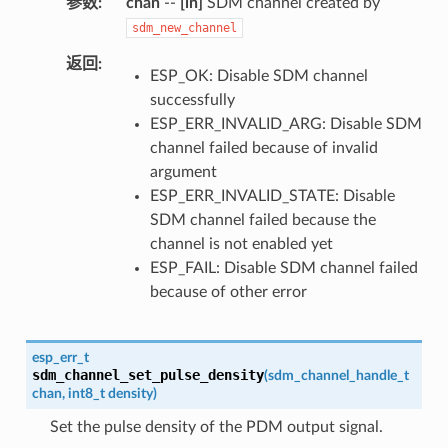
参数
chan
--
[in]
SDM channel created by
sdm_new_channel
返回
ESP_OK: Disable SDM channel
successfully
ESP_ERR_INVALID_ARG: Disable SDM
channel failed because of invalid
argument
ESP_ERR_INVALID_STATE: Disable
SDM channel failed because the
channel is not enabled yet
ESP_FAIL: Disable SDM channel failed
because of other error
esp_err_t
sdm_channel_set_pulse_density
(
sdm_channel_handle_t
chan
,
int8_t
density
)
Set the pulse density of the PDM output signal.