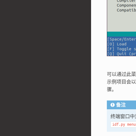
可以通过此菜
示例项目会
骤。
备注
终端窗口中
idf.py
menu