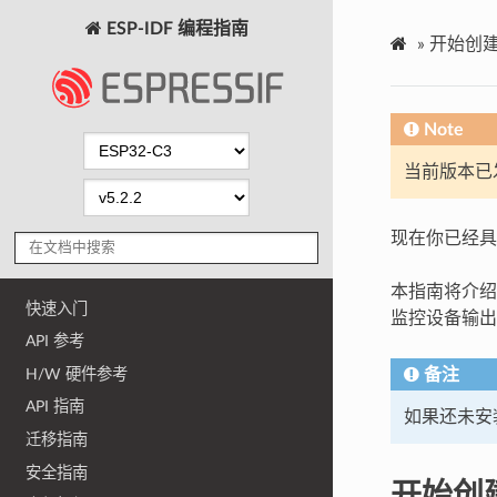
ESP-IDF 编程指南
»
开始创
Note
当前版本已发布
现在你已经具
本指南将介绍如
快速入门
监控设备输出
API 参考
H/W 硬件参考
备注
API 指南
如果还未安装
迁移指南
安全指南
开始创