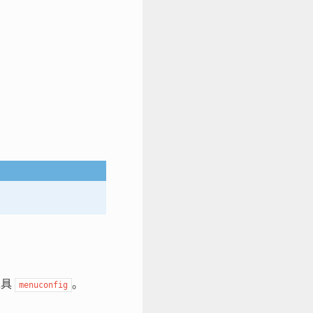
工具
。
menuconfig