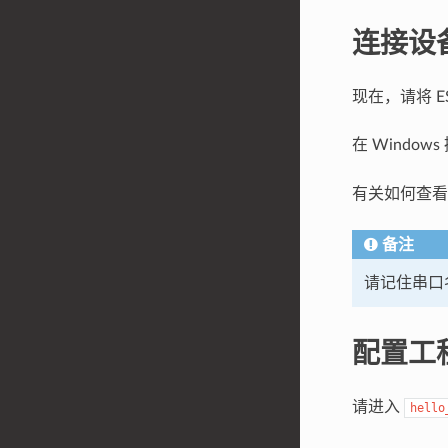
连接设
现在，请将 E
在 Windo
有关如何查
备注
请记住串口
配置工
请进入
hello