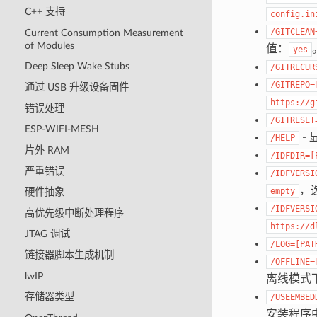
C++ 支持
config.in
/GITCLEAN
Current Consumption Measurement
of Modules
值：
yes
Deep Sleep Wake Stubs
/GITRECUR
/GITREPO=
通过 USB 升级设备固件
https://g
错误处理
/GITRESET
ESP-WIFI-MESH
- 
/HELP
片外 RAM
/IDFDIR=[
严重错误
/IDFVERSI
，
empty
硬件抽象
/IDFVERSI
高优先级中断处理程序
https://d
JTAG 调试
/LOG=[PAT
链接器脚本生成机制
/OFFLINE=
lwIP
离线模式下
存储器类型
/USEEMBED
安装程序中