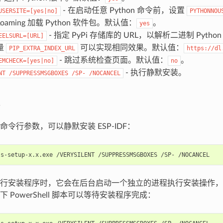
- 在启动任意 Python 命令前，设置
USERSITE=[yes|no]
PYTHONNOU
aRoaming 加载 Python 软件包。默认值：
。
yes
- 指定 PyPi 存储库的 URL，以解析二进制 Pytho
EELSURL=[URL]
量
可以实现相同效果。默认值：
PIP_EXTRA_INDEX_URL
https://dl
- 跳过系统检查页面。默认值：
。
EMCHECK=[yes|no]
no
- 执行静默安装。
NT
/SUPPRESSMSGBOXES
/SP-
/NOCANCEL
令行参数，可以静默安装 ESP-IDF：
行安装程序时，它会在后台启动一个独立的进程执行安装操作，
 PowerShell 脚本可以等待安装程序完成：