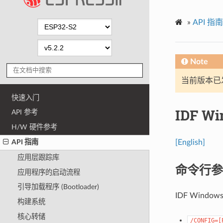
»
API 指南
Note
当前版本已发布
快速入门
IDF W
API 参考
H/W 硬件参考
[English]
API 指南
应用层跟踪库
命令行参
应用程序的启动流程
引导加载程序 (Bootloader)
IDF Windo
构建系统
核心转储
/CONFIG=[