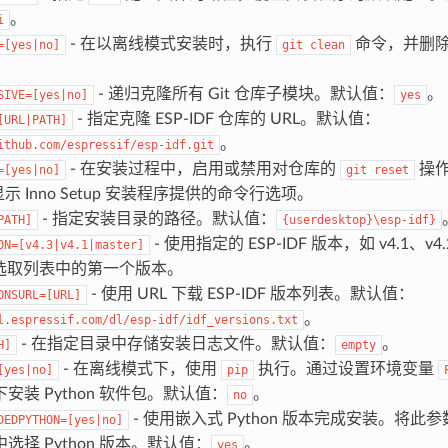
。
i
- 在以离线模式安装时，执行
命令，并删
=[yes|no]
git
clean
。
- 递归克隆所有 Git 仓库子模块。默认值：
。
SIVE=[yes|no]
yes
- 指定克隆 ESP-IDF 仓库的 URL。默认值：
[URL|PATH]
。
ithub.com/espressif/esp-idf.git
- 在安装过程中，启用或禁用对仓库的
操作
=[yes|no]
git
reset
显示 Inno Setup 安装程序提供的命令行选项。
- 指定安装目录的路径。默认值：
PATH]
{userdesktop}\esp-idf}
- 使用指定的 ESP-IDF 版本，如 v4.1、v
ON=[v4.3|v4.1|master]
选取列表中的第一个版本。
- 使用 URL 下载 ESP-IDF 版本列表。默认值：
ONSURL=[URL]
。
l.espressif.com/dl/esp-idf/idf_versions.txt
- 在指定目录中存储安装日志文件。默认值：
。
H]
empty
- 在离线模式下，使用
执行。通过设置环境变量
[yes|no]
pip
安装 Python 软件包。默认值：
。
no
- 使用嵌入式 Python 版本完成安装。将此
DEDPYTHON=[yes|no]
选择 Python 版本。默认值：
。
yes