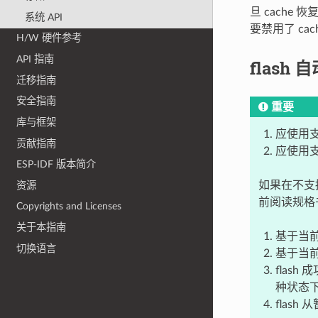
旦 cach
系统 API
要禁用了 c
H/W 硬件参考
API 指南
flash
迁移指南
安全指南
重要
库与框架
应使用支
贡献指南
应使用支
ESP-IDF 版本简介
如果在不支
资源
前阅读规格书
Copyrights and Licenses
关于本指南
基于当前软
切换语言
基于当前
flas
种状态
flas