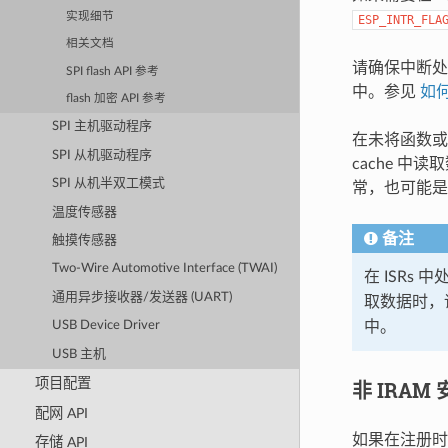
实现细节
ESP_INTR_FLA
相关文档
请确保中断处
SPI flash API 参考
中。参见
如何
flash 加密 API 参考
SPI 主机驱动程序
在未将函数或符
SPI 从机驱动程序
cache 
SPI 从机半双工模式
常，也可能是
温度传感器
备注
触摸传感器
Two-Wire Automotive Interface (TWAI)
在 ISRs
通用异步接收器/发送器 (UART)
取数据时，
中。
USB Device Driver
USB 主机
项目配置
非 IRA
配网 API
如果在注册
存储 API