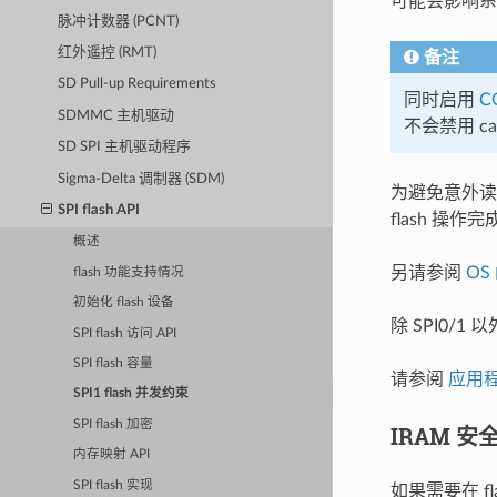
可能会影响系
脉冲计数器 (PCNT)
红外遥控 (RMT)
备注
SD Pull-up Requirements
同时启用
C
SDMMC 主机驱动
不会禁用 ca
SD SPI 主机驱动程序
Sigma-Delta 调制器 (SDM)
为避免意外读取 
SPI flash API
flash 操
概述
另请参阅
OS
flash 功能支持情况
初始化 flash 设备
除 SPI0/1
SPI flash 访问 API
SPI flash 容量
请参阅
应用
SPI1 flash 并发约束
SPI flash 加密
IRAM 
内存映射 API
SPI flash 实现
如果需要在 