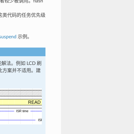
者较少被调用。flash
行。这类代码的任务优先级
_suspend
示例。
解法。例如 LCD 刷
以此方案并不适用。建
RES
CONT
tsus
READ
ISR time
b
c
ISR interval