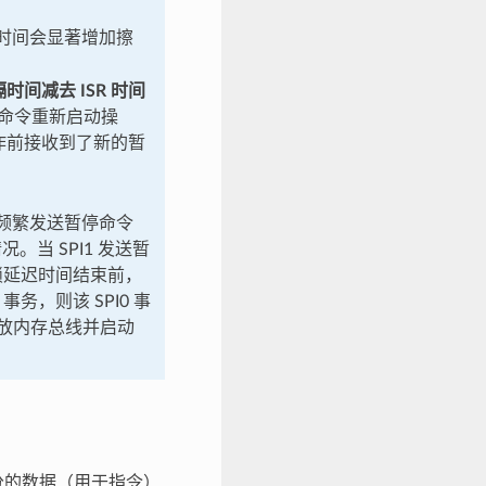
 时间会显著增加擦
间隔时间减去 ISR 时间
恢复命令重新启动操
操作前接收到了新的暂
I1 频繁发送暂停命令
。当 SPI1 发送暂
在锁延迟时间结束前，
务，则该 SPI0 事
 释放内存总线并启动
分的数据（用于指令）