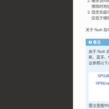
缓存访问的
擦除时将
低优先级代
应低于擦除
关于 fla
备注
由于 fla
新、蓝牙、
议参照以下步
SPI1(fl
SPI0(ca
需注意图中