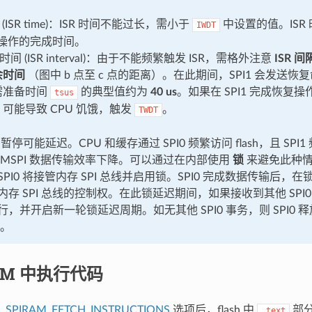
间 (ISR time)：ISR 时间不能过长，需小于
中设置的值。ISR
IWDT
入操作的完成时间。
隔时间 (ISR interval)：由于不能频繁触发 ISR，需格外注意
ISR 
余时间
（图中 b 点至 c 点的距离）。在此期间，SPI1 会发送
需准备时间
的典型值约为
40 us
。如果在 SPI1 完成恢复
tsus
可能导致 CPU 饥饿，触发
。
TWDT
h 暂停可能延迟。CPU 和缓存通过 SPI0 频繁访问 flash，且 SP
 MSPI 数据传输效率下降。可以通过在内部使用
锁
来避免此种情况
PI0 将接管内存 SPI 总线并启用锁。SPI0 完成数据传输后，
存 SPI 总线的控制权。在此锁延迟期间，如果接收到其他 SPI0 事
，并开启新一轮锁延迟周期。如无其他 SPI0 事务，则 SPI0
裁。
AM 中执行代码
_SPIRAM_FETCH_INSTRUCTIONS
选项后，flash 中
部
.text