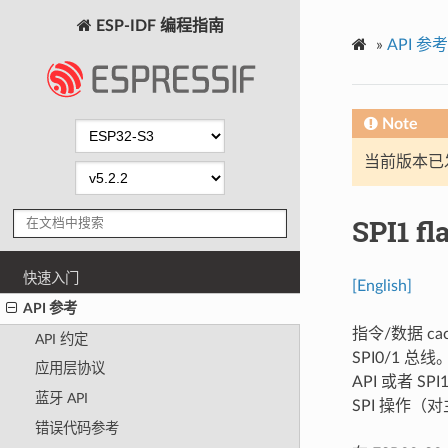
ESP-IDF 编程指南
»
API 参考
Note
当前版本已发布
SPI1 
快速入门
[English]
API 参考
指令/数据 ca
API 约定
SPI0/1 
应用层协议
API 或者 
蓝牙 API
SPI 操作（对主
错误代码参考