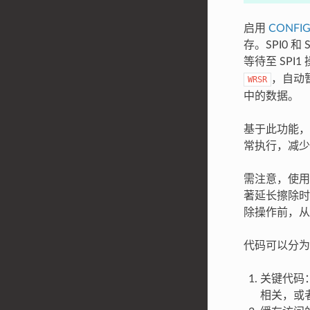
启用
CONFIG
存。SPI0 
等待至 SP
，自动暂
WRSR
中的数据。
基于此功能，部
常执行，减少了
需注意，使用此
著延长擦除时
除操作前，从而
代码可以分为
关键代码：
相关，或