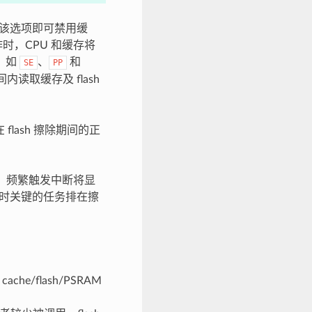
该选项即可禁用缓
作时，CPU 和缓存将
，如
、
和
SE
PP
内读取缓存及 flash
flash 擦除期间的正
期间，频繁触发中断将显
实时关键的任务排在擦
e/flash/PSRAM