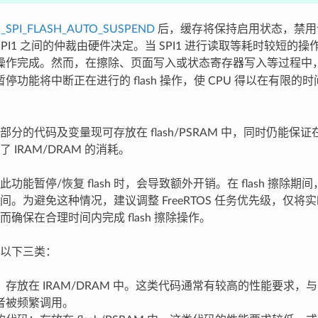
_SPI_FLASH_AUTO_SUSPEND
后，缓存将保持启用状态，禁用
和 SPI1 之间的仲裁由硬件决定。当 SPI1 进行读取等耗时较短的操
I1 操作完成。然而，在擦除、页面写入或状态寄存器写入等过程中
停功能将中断正在进行的 flash 操作，使 CPU 得以在有限的时间
分的代码及变量现可存放在 flash/PSRAM 中，同时仍能保证在 
 IRAM/DRAM 的消耗。
功能暂停/恢复 flash 时，会导致额外开销。在 flash 擦除
间。为避免这种情况，建议调整 FreeRTOS 任务优先级，仅将
确保在合理时间内完成 flash 擦除操作。
以下三类：
存放在 IRAM/DRAM 中。这类代码通常有较高的性能要求，与 cach
者被频繁调用。