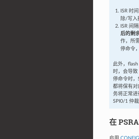
ISR 时
除/写
ISR 间
后的剩
作，所
停命令，
此外，flas
时，会导致
停命令时，S
都将保有对内
务将正常进行
SPI0/1 仲
在 PSR
启用
CONFIG