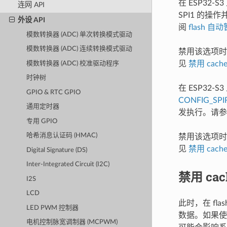
在 ESP32-
连网 API
SPI1 的操
外设 API
阅
flash 
模数转换器 (ADC) 单次转换模式驱动
模数转换器 (ADC) 连续转换模式驱动
禁用该选项时，
见
禁用 cach
模数转换器 (ADC) 校准驱动程序
时钟树
在 ESP32-
GPIO & RTC GPIO
CONFIG_SP
通用定时器
发执行。请
专用 GPIO
哈希消息认证码 (HMAC)
禁用该选项时，
见
禁用 cach
Digital Signature (DS)
Inter-Integrated Circuit (I2C)
禁用 cac
I2S
LCD
此时，在 fl
LED PWM 控制器
数据。如果使
电机控制脉宽调制器 (MCPWM)