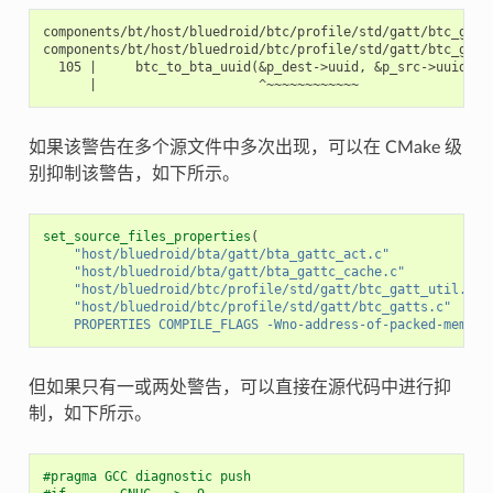
components/bt/host/bluedroid/btc/profile/std/gatt/btc_gatt_
components/bt/host/bluedroid/btc/profile/std/gatt/btc_gatt
  105 |     btc_to_bta_uuid(&p_dest->uuid, &p_src->uuid);

如果该警告在多个源文件中多次出现，可以在 CMake 级
别抑制该警告，如下所示。
set_source_files_properties
(
"host/bluedroid/bta/gatt/bta_gattc_act.c"
"host/bluedroid/bta/gatt/bta_gattc_cache.c"
"host/bluedroid/btc/profile/std/gatt/btc_gatt_util.c"
"host/bluedroid/btc/profile/std/gatt/btc_gatts.c"
PROPERTIES
COMPILE_FLAGS
-Wno-address-of-packed-member
但如果只有一或两处警告，可以直接在源代码中进行抑
制，如下所示。
#pragma GCC diagnostic push