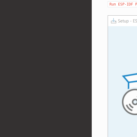
Run
ESP-IDF