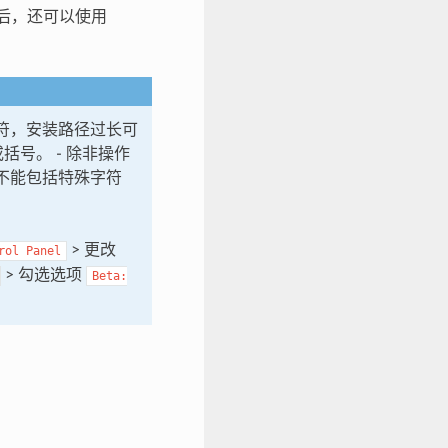
 后，还可以使用
 个字符，安装路径过长可
或括号。 - 除非操作
径中也不能包括特殊字符
> 更改
rol
Panel
> 勾选选项
Beta: