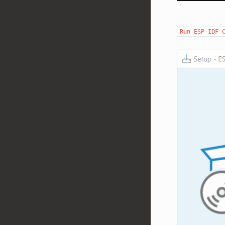
Run
ESP-IDF