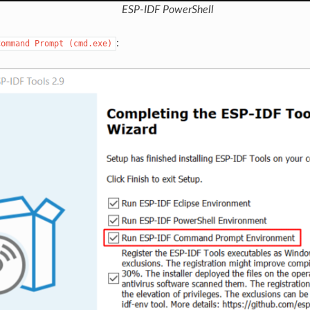
ESP-IDF PowerShell
:
Command
Prompt
(cmd.exe)