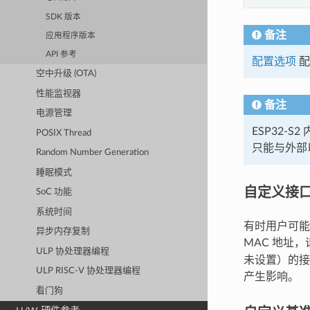
SDK 版本
备注
应用程序版本
API 参考
配置选项
配
空中升级 (OTA)
性能监视器
备注
电源管理
ESP32-
POSIX Thread
只能与外部
Random Number Generation
睡眠模式
自定义接口
SoC 功能
系统时间
有时用户可能
异步内存复制
MAC 地址
ULP 协处理器编程
未设置）的接
ULP RISC-V 协处理器编程
产生影响。
看门狗