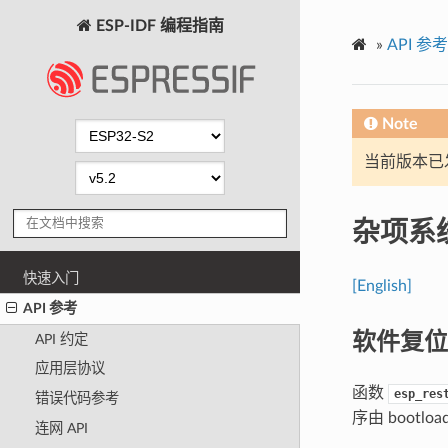
ESP-IDF 编程指南
»
API 参考
Note
当前版本已发布
杂项系统
快速入门
[English]
API 参考
软件复位
API 约定
应用层协议
函数
esp_res
错误代码参考
序由 bootlo
连网 API