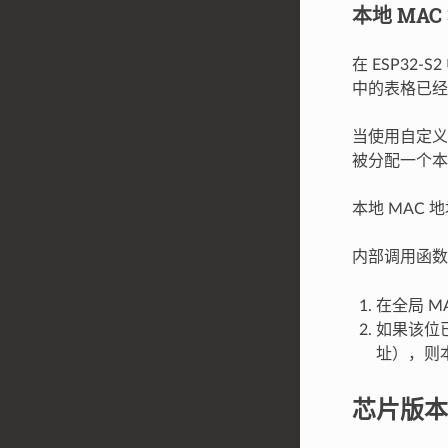
本地 MAC
在 ESP32
中的表格已经
当使用自定义
被分配一个本
本地 MAC 
内部调用函
在全局 M
如果该位已
址），则本
芯片版本