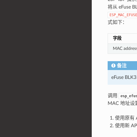
将从 eFuse
ESP_MAC_EFUS
式如下：
字段
MAC addres
备注
eFuse 
调用
esp_efu
MAC 地址
使用原有 
使用新 A