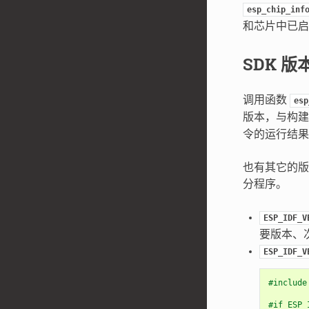
esp_chip_inf
和芯片中已启
SDK 版
调用函数
esp
版本，与构
令的运行结果
也有其它的版本
分程序。
ESP_IDF_V
要版本、
ESP_IDF_V
#include
#if ESP_