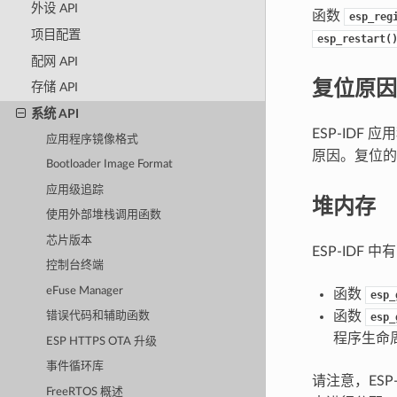
外设 API
函数
esp_reg
项目配置
esp_restart(
配网 API
复位原因
存储 API
系统 API
ESP-IDF
应用程序镜像格式
原因。复位
Bootloader Image Format
应用级追踪
堆内存
使用外部堆栈调用函数
芯片版本
ESP-IDF
控制台终端
eFuse Manager
函数
esp_
函数
错误代码和辅助函数
esp_
程序生命
ESP HTTPS OTA 升级
事件循环库
请注意，ES
FreeRTOS 概述