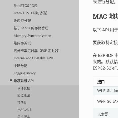
来进行分配
FreeRTOS (IDF)
FreeRTOS（附加功能）
MAC 地
堆内存分配
基于 MMU 的存储管理
以下 API 
Memory Synchronization
要获取特定接
堆内存调试
高分辨率定时器（ESP 定时器）
在 ESP-I
Internal and Unstable APIs
来的。默认情
中断分配
ESP32-S2 eF
Logging library
杂项系统 API
接口
软件复位
Wi-Fi Statio
复位原因
Wi-Fi SoftA
堆内存
MAC 地址
以太网
芯片版本