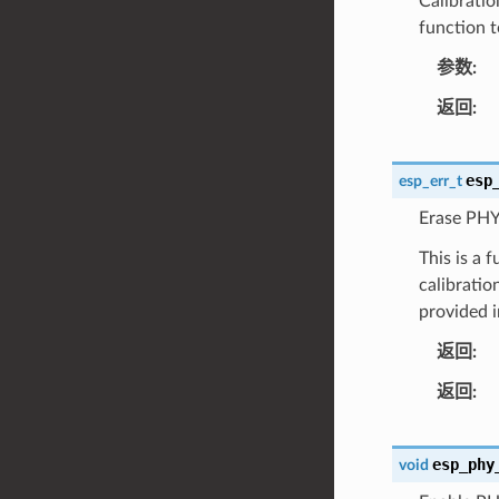
Calibratio
function t
参数
返回
esp
esp_err_t
Erase PHY 
This is a 
calibratio
provided 
返回
返回
esp_phy
void