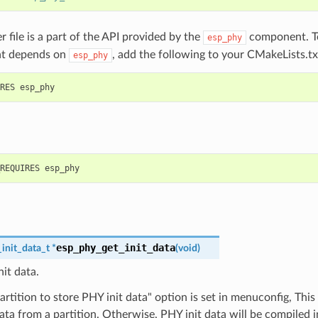
r file is a part of the API provided by the
component. To
esp_phy
t depends on
, add the following to your CMakeLists.tx
esp_phy
esp_phy_get_init_data
init_data_t
*
(
void
)
it data.
partition to store PHY init data" option is set in menuconfig, This
ata from a partition. Otherwise, PHY init data will be compiled i