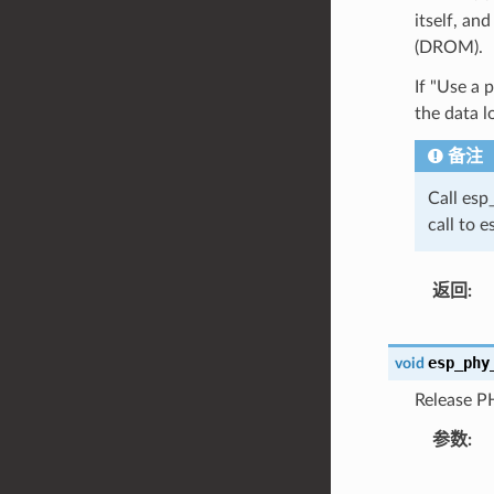
itself, an
(DROM).
If "Use a 
the data l
备注
Call esp
call to e
返回
esp_phy
void
Release PH
参数