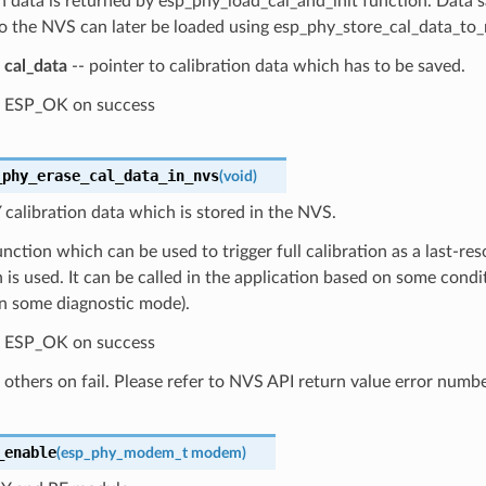
n data is returned by esp_phy_load_cal_and_init function. Data s
o the NVS can later be loaded using esp_phy_store_cal_data_to_
cal_data
-- pointer to calibration data which has to be saved.
ESP_OK on success
_phy_erase_cal_data_in_nvs
(
void
)
calibration data which is stored in the NVS.
function which can be used to trigger full calibration as a last-res
n is used. It can be called in the application based on some condit
in some diagnostic mode).
ESP_OK on success
others on fail. Please refer to NVS API return value error numbe
_enable
(
esp_phy_modem_t
modem
)