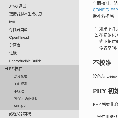
全面校准，
JTAG 调试
CONFIG_ES
链接器脚本生成机制
后补救措施，
lwIP
如果不介意
存储器类型
在初始化 W
OpenThread
式下提供的
分区表
命名空间
性能
不校准
Reproducible Builds
RF 校准
设备从 Dee
部分校准
全面校准
PHY 
不校准
PHY 初始化数据
PHY 初始化
API 参考
线程局部存储
一是使用默认