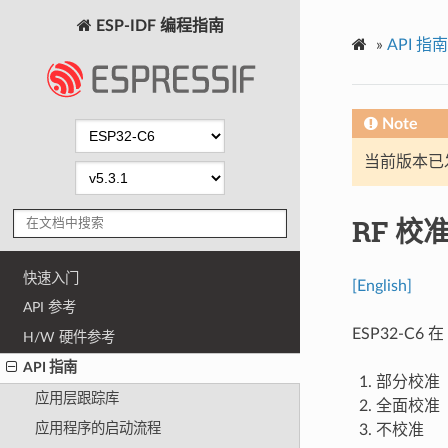
ESP-IDF 编程指南
»
API 指南
Note
当前版本已发布
RF 校
快速入门
[English]
API 参考
ESP32-C6
H/W 硬件参考
API 指南
部分校准
应用层跟踪库
全面校准
应用程序的启动流程
不校准