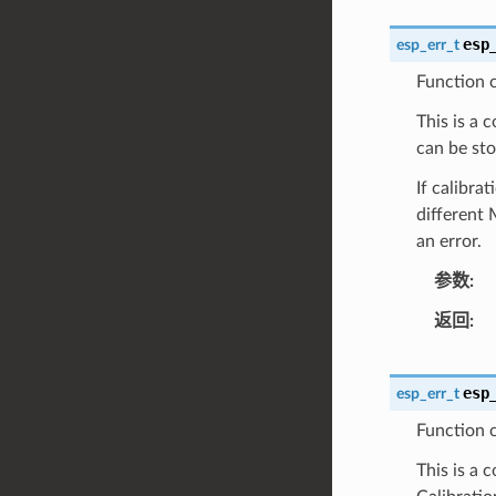
esp
esp_err_t
Function c
This is a 
can be st
If calibra
different 
an error.
参数
返回
esp
esp_err_t
Function c
This is a 