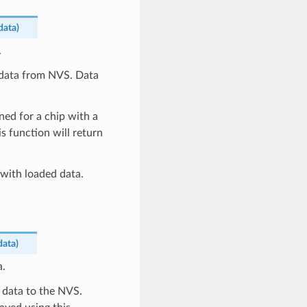
data
)
.
 data from NVS. Data
ined for a chip with a
s function will return
d with loaded data.
data
)
a.
 data to the NVS.