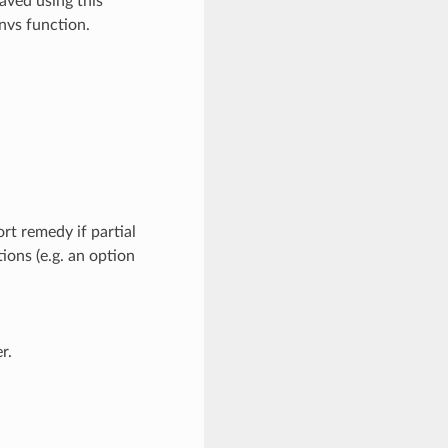
aved using this
nvs function.
ort remedy if partial
ions (e.g. an option
r.