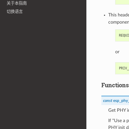
关于本指南
切换语言
This heade
componen
or
Functions
const
esp_phy_
Get PHY in
If "Use a 
PHY init d