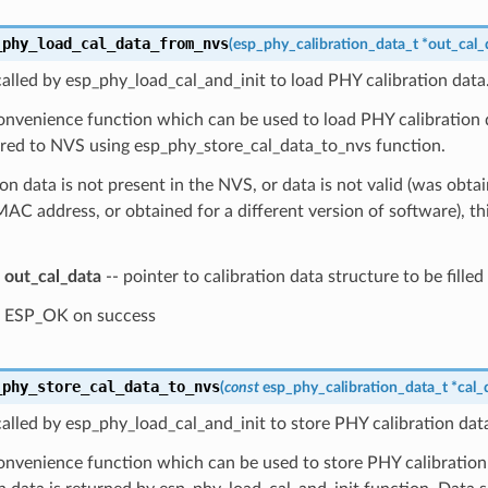
_phy_load_cal_data_from_nvs
(
esp_phy_calibration_data_t
*
out_cal_
alled by esp_phy_load_cal_and_init to load PHY calibration data
convenience function which can be used to load PHY calibration
ored to NVS using esp_phy_store_cal_data_to_nvs function.
tion data is not present in the NVS, or data is not valid (was obta
MAC address, or obtained for a different version of software), thi
out_cal_data
-- pointer to calibration data structure to be fille
ESP_OK on success
_phy_store_cal_data_to_nvs
(
const
esp_phy_calibration_data_t
*
cal_
alled by esp_phy_load_cal_and_init to store PHY calibration dat
convenience function which can be used to store PHY calibration