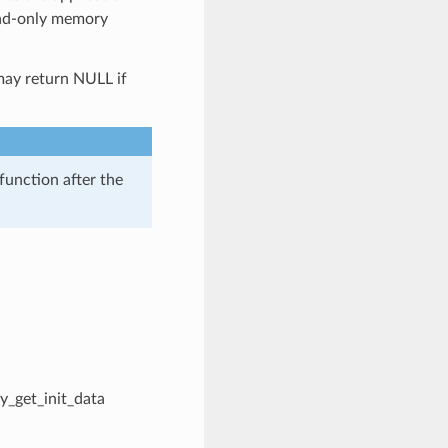
read-only memory
 may return NULL if
function after the
y_get_init_data