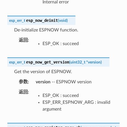
Internal error
esp_now_deinit
esp_err_t
(
void
)
De-initialize ESPNOW function.
返回
ESP_OK : succeed
esp_now_get_version
esp_err_t
(
uint32_t
*
version
)
Get the version of ESPNOW.
参数
version
-- ESPNOW version
返回
ESP_OK : succeed
ESP_ERR_ESPNOW_ARG : invalid
argument