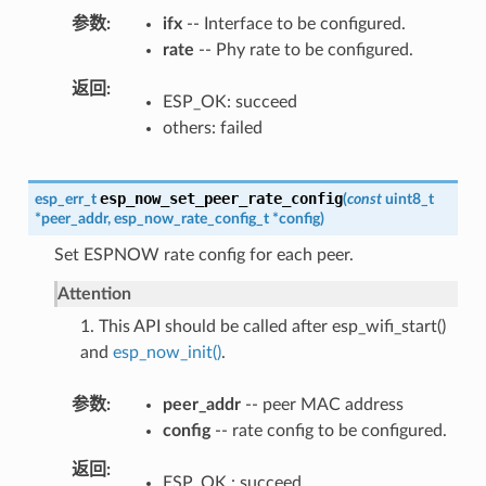
参数
ifx
-- Interface to be configured.
rate
-- Phy rate to be configured.
返回
ESP_OK: succeed
others: failed
esp_now_set_peer_rate_config
esp_err_t
(
const
uint8_t
*
peer_addr
,
esp_now_rate_config_t
*
config
)
Set ESPNOW rate config for each peer.
Attention
1. This API should be called after esp_wifi_start()
and
esp_now_init()
.
参数
peer_addr
-- peer MAC address
config
-- rate config to be configured.
返回
ESP_OK : succeed