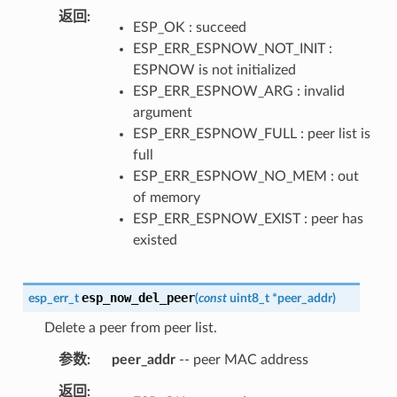
返回
ESP_OK : succeed
ESP_ERR_ESPNOW_NOT_INIT :
ESPNOW is not initialized
ESP_ERR_ESPNOW_ARG : invalid
argument
ESP_ERR_ESPNOW_FULL : peer list is
full
ESP_ERR_ESPNOW_NO_MEM : out
of memory
ESP_ERR_ESPNOW_EXIST : peer has
existed
esp_now_del_peer
esp_err_t
(
const
uint8_t
*
peer_addr
)
Delete a peer from peer list.
参数
peer_addr
-- peer MAC address
返回