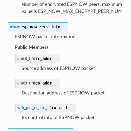
Number of encrypted ESPNOW peers, maximum
value is ESP_NOW_MAX_ENCRYPT_PEER_NUM
esp_now_recv_info
struct
ESPNOW packet information.
Public Members
src_addr
uint8_t
*
Source address of ESPNOW packet
des_addr
uint8_t
*
Destination address of ESPNOW packet
rx_ctrl
wifi_pkt_rx_ctrl_t
*
Rx control info of ESPNOW packet