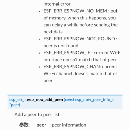
internal error
ESP_ERR_ESPNOW_NO_MEM : out
of memory, when this happens, you
can delay a while before sending the
next data
ESP_ERR_ESPNOW_NOT_FOUND :
peer is not found
ESP_ERR_ESPNOW_IF : current Wi-Fi
interface doesn't match that of peer
ESP_ERR_ESPNOW_CHAN: current
Wi-Fi channel doesn't match that of
peer
esp_now_add_peer
esp_err_t
(
const
esp_now_peer_info_t
*
peer
)
Add a peer to peer list.
参数
peer
-- peer information