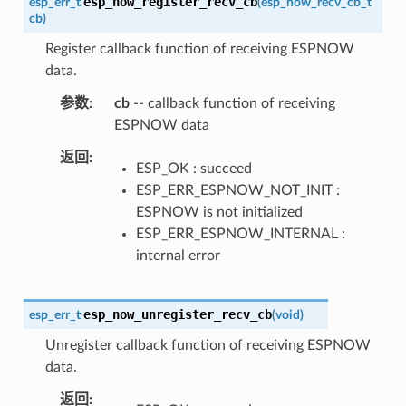
esp_now_register_recv_cb
esp_err_t
(
esp_now_recv_cb_t
cb
)
Register callback function of receiving ESPNOW
data.
参数
cb
-- callback function of receiving
ESPNOW data
返回
ESP_OK : succeed
ESP_ERR_ESPNOW_NOT_INIT :
ESPNOW is not initialized
ESP_ERR_ESPNOW_INTERNAL :
internal error
esp_now_unregister_recv_cb
esp_err_t
(
void
)
Unregister callback function of receiving ESPNOW
data.
返回