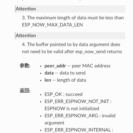
Attention
3. The maximum length of data must be less than
ESP_NOW_MAX_DATA_LEN
Attention
4. The buffer pointed to by data argument does
not need to be valid after esp_now_send returns
参数
peer_addr
-- peer MAC address
data
-- data to send
len
-- length of data
返回
ESP_OK : succeed
ESP_ERR_ESPNOW_NOT_INIT :
ESPNOW is not initialized
ESP_ERR_ESPNOW_ARG : invalid
argument
ESP_ERR_ESPNOW_INTERNAL :