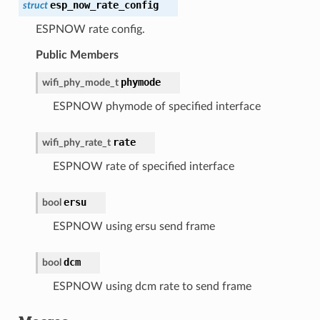
esp_now_rate_config
struct
ESPNOW rate config.
Public Members
phymode
wifi_phy_mode_t
ESPNOW phymode of specified interface
rate
wifi_phy_rate_t
ESPNOW rate of specified interface
ersu
bool
ESPNOW using ersu send frame
dcm
bool
ESPNOW using dcm rate to send frame