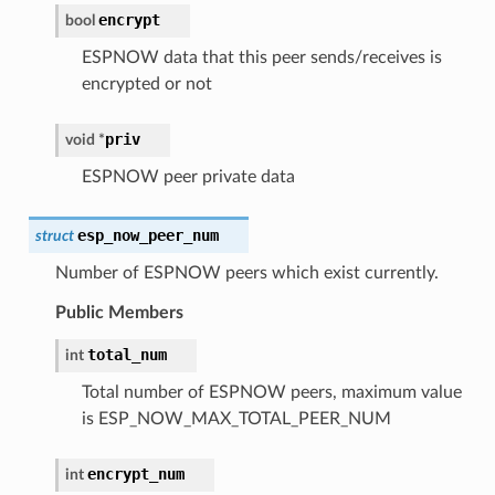
encrypt
bool
ESPNOW data that this peer sends/receives is
encrypted or not
priv
void
*
ESPNOW peer private data
esp_now_peer_num
struct
Number of ESPNOW peers which exist currently.
Public Members
total_num
int
Total number of ESPNOW peers, maximum value
is ESP_NOW_MAX_TOTAL_PEER_NUM
encrypt_num
int