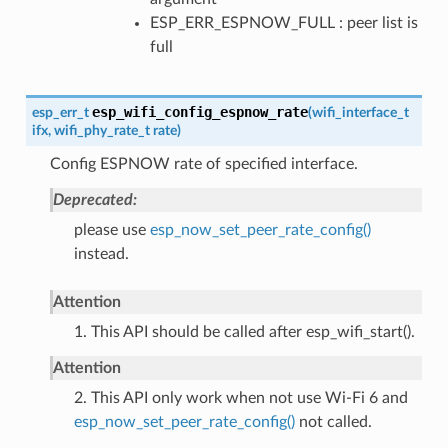
ESP_ERR_ESPNOW_FULL : peer list is
full
esp_wifi_config_espnow_rate
esp_err_t
(
wifi_interface_t
ifx
,
wifi_phy_rate_t
rate
)
Config ESPNOW rate of specified interface.
Deprecated:
please use
esp_now_set_peer_rate_config()
instead.
Attention
1. This API should be called after esp_wifi_start().
Attention
2. This API only work when not use Wi-Fi 6 and
esp_now_set_peer_rate_config()
not called.