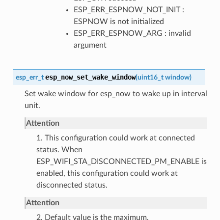
ESP_ERR_ESPNOW_NOT_INIT :
ESPNOW is not initialized
ESP_ERR_ESPNOW_ARG : invalid
argument
esp_now_set_wake_window
esp_err_t
(
uint16_t
window
)
Set wake window for esp_now to wake up in interval
unit.
Attention
1. This configuration could work at connected
status. When
ESP_WIFI_STA_DISCONNECTED_PM_ENABLE is
enabled, this configuration could work at
disconnected status.
Attention
2. Default value is the maximum.