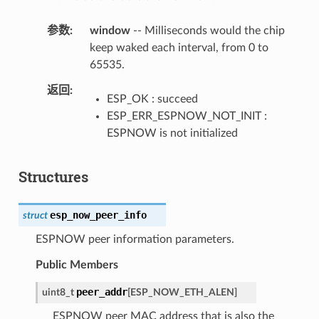
参数
window
-- Milliseconds would the chip
keep waked each interval, from 0 to
65535.
返回
ESP_OK : succeed
ESP_ERR_ESPNOW_NOT_INIT :
ESPNOW is not initialized
Structures
esp_now_peer_info
struct
ESPNOW peer information parameters.
Public Members
peer_addr
uint8_t
[
ESP_NOW_ETH_ALEN
]
ESPNOW peer MAC address that is also the