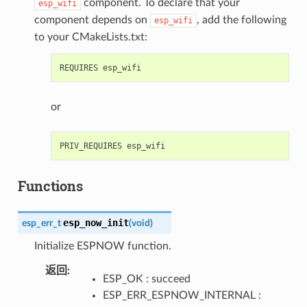
component. To declare that your
esp_wifi
component depends on
, add the following
esp_wifi
to your CMakeLists.txt:
or
Functions
esp_now_init
esp_err_t
(
void
)
Initialize ESPNOW function.
返回
ESP_OK : succeed
ESP_ERR_ESPNOW_INTERNAL :