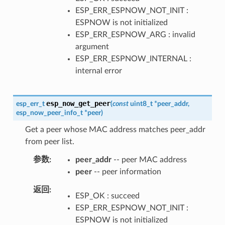
ESP_ERR_ESPNOW_NOT_INIT :
ESPNOW is not initialized
ESP_ERR_ESPNOW_ARG : invalid
argument
ESP_ERR_ESPNOW_INTERNAL :
internal error
esp_now_get_peer
esp_err_t
(
const
uint8_t
*
peer_addr
,
esp_now_peer_info_t
*
peer
)
Get a peer whose MAC address matches peer_addr
from peer list.
参数
peer_addr
-- peer MAC address
peer
-- peer information
返回
ESP_OK : succeed
ESP_ERR_ESPNOW_NOT_INIT :
ESPNOW is not initialized