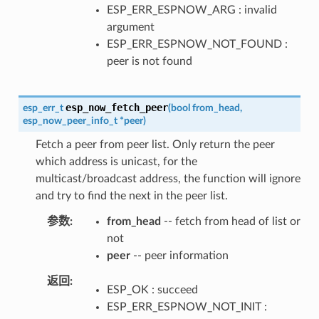
ESP_ERR_ESPNOW_ARG : invalid
argument
ESP_ERR_ESPNOW_NOT_FOUND :
peer is not found
esp_now_fetch_peer
esp_err_t
(
bool
from_head
,
esp_now_peer_info_t
*
peer
)
Fetch a peer from peer list. Only return the peer
which address is unicast, for the
multicast/broadcast address, the function will ignore
and try to find the next in the peer list.
参数
from_head
-- fetch from head of list or
not
peer
-- peer information
返回
ESP_OK : succeed
ESP_ERR_ESPNOW_NOT_INIT :