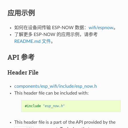
应用示例
如何在设备间传输 ESP-NOW 数据：
wifi/espnow
。
了解更多 ESP-NOW 的应用示例，请参考
README.md 文件
。
API 参考
Header File
components/esp_wifi/include/esp_now.h
This header file can be included with:
#include
"esp_now.h"
This header file is a part of the API provided by the