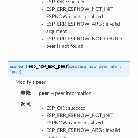
ESP_OK : succeed
ESP_ERR_ESPNOW_NOT_INIT :
ESPNOW is not initialized
ESP_ERR_ESPNOW_ARG : invalid
argument
ESP_ERR_ESPNOW_NOT_FOUND :
peer is not found
esp_now_mod_peer
esp_err_t
(
const
esp_now_peer_info_t
*
peer
)
Modify a peer.
参数
peer
-- peer information
返回
ESP_OK : succeed
ESP_ERR_ESPNOW_NOT_INIT :
ESPNOW is not initialized
ESP_ERR_ESPNOW_ARG : invalid
argument