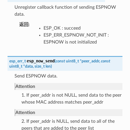
Unregister callback function of sending ESPNOW
data.
返回
ESP_OK : succeed
ESP_ERR_ESPNOW_NOT_INIT :
ESPNOW is not initialized
esp_now_send
esp_err_t
(
const
uint8_t
*
peer_addr
,
const
uint8_t
*
data
,
size_t
len
)
Send ESPNOW data.
Attention
1. If peer_addr is not NULL, send data to the peer
whose MAC address matches peer_addr
Attention
2. If peer_addr is NULL, send data to all of the
peers that are added to the peer list