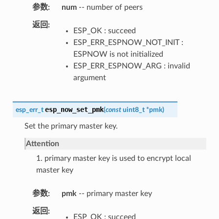
参数
num
-- number of peers
返回
ESP_OK : succeed
ESP_ERR_ESPNOW_NOT_INIT :
ESPNOW is not initialized
ESP_ERR_ESPNOW_ARG : invalid
argument
esp_now_set_pmk
esp_err_t
(
const
uint8_t
*
pmk
)
Set the primary master key.
Attention
1. primary master key is used to encrypt local
master key
参数
pmk
-- primary master key
返回
ESP_OK : succeed