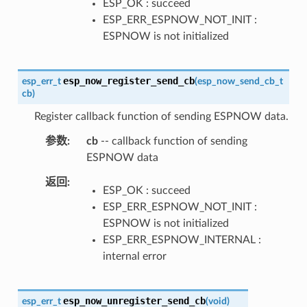
ESP_OK : succeed
ESP_ERR_ESPNOW_NOT_INIT :
ESPNOW is not initialized
esp_now_register_send_cb
esp_err_t
(
esp_now_send_cb_t
cb
)
Register callback function of sending ESPNOW data.
参数
cb
-- callback function of sending
ESPNOW data
返回
ESP_OK : succeed
ESP_ERR_ESPNOW_NOT_INIT :
ESPNOW is not initialized
ESP_ERR_ESPNOW_INTERNAL :
internal error
esp_now_unregister_send_cb
esp_err_t
(
void
)