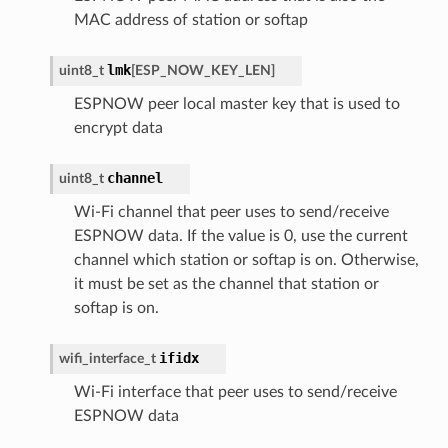
MAC address of station or softap
lmk
uint8_t
[
ESP_NOW_KEY_LEN
]
ESPNOW peer local master key that is used to
encrypt data
channel
uint8_t
Wi-Fi channel that peer uses to send/receive
ESPNOW data. If the value is 0, use the current
channel which station or softap is on. Otherwise,
it must be set as the channel that station or
softap is on.
ifidx
wifi_interface_t
Wi-Fi interface that peer uses to send/receive
ESPNOW data