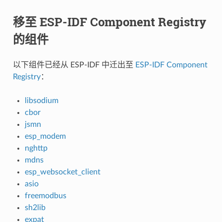
移至 ESP-IDF Component Registry
的组件
以下组件已经从 ESP-IDF 中迁出至
ESP-IDF Component
Registry
：
libsodium
cbor
jsmn
esp_modem
nghttp
mdns
esp_websocket_client
asio
freemodbus
sh2lib
expat