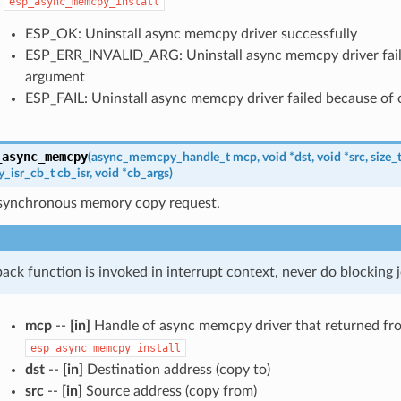
esp_async_memcpy_install
ESP_OK: Uninstall async memcpy driver successfully
ESP_ERR_INVALID_ARG: Uninstall async memcpy driver faile
argument
ESP_FAIL: Uninstall async memcpy driver failed because of 
_async_memcpy
(
async_memcpy_handle_t
mcp
,
void
*
dst
,
void
*
src
,
size_
_isr_cb_t
cb_isr
,
void
*
cb_args
)
synchronous memory copy request.
back function is invoked in interrupt context, never do blocking j
mcp
--
[in]
Handle of async memcpy driver that returned fr
esp_async_memcpy_install
dst
--
[in]
Destination address (copy to)
src
--
[in]
Source address (copy from)