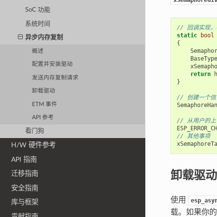
SoC 功能
系统时间
// 回调实现，
static
bool
异步内存复制
{
Semapho
概述
BaseTyp
配置并安装驱动
xSemaph
return
发送内存复制请求
}
卸载驱动
// 创建一个信
ETM 事件
SemaphoreHa
API 参考
// 从用户的
ESP_ERROR_C
看门狗
// 其他事项
xSemaphoreT
H/W 硬件参考
API 指南
卸载驱动
迁移指南
安全指南
使用
esp_asy
库与框架
载。如果你的
贡献指南