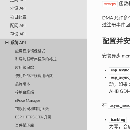
函数
memcpy
外设 API
项目配置
DMA 允许
过注册事件回
配网 API
存储 API
配置并安
系统 API
应用程序镜像格式
安装异步 me
引导加载程序镜像的格式
应用级追踪
esp_async
使用外部堆栈调用函数
esp_async
动。如果 S
芯片版本
AHB GD
控制台终端
eFuse Manager
在
async_memc
错误代码和辅助函数
ESP HTTPS OTA 升级
backlog
事件循环库
为零，会应