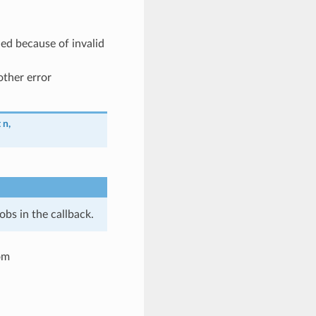
d because of invalid
other error
t
n
,
obs in the callback.
om