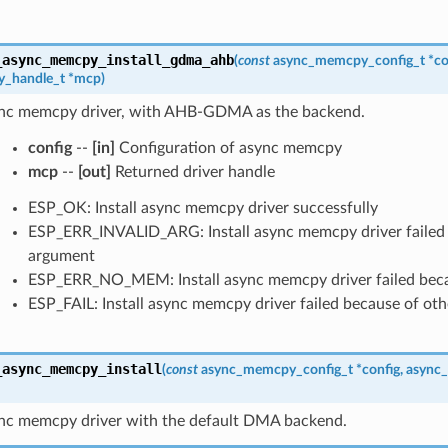
_async_memcpy_install_gdma_ahb
(
const
async_memcpy_config_t
*
co
_handle_t
*
mcp
)
sync memcpy driver, with AHB-GDMA as the backend.
config
--
[in]
Configuration of async memcpy
mcp
--
[out]
Returned driver handle
ESP_OK: Install async memcpy driver successfully
ESP_ERR_INVALID_ARG: Install async memcpy driver failed 
argument
ESP_ERR_NO_MEM: Install async memcpy driver failed bec
ESP_FAIL: Install async memcpy driver failed because of oth
_async_memcpy_install
(
const
async_memcpy_config_t
*
config
,
async
sync memcpy driver with the default DMA backend.