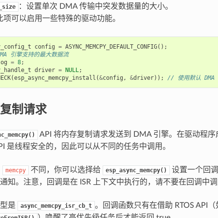
：设置单次 DMA 传输中突发数据量的大小。
_size
此项可以启用一些特殊的驱动功能。
y_config_t
config
=
ASYNC_MEMCPY_DEFAULT_CONFIG
();
DMA 引擎支持的最大数据流
log
=
8
;
y_handle_t
driver
=
NULL
;
HECK
(
esp_async_memcpy_install
(
&
config
,
&
driver
));
// 使用默认 DM
复制请求
API 将内存复制请求发送到 DMA 引擎。在驱动程
nc_memcpy()
 API 是线程安全的，因此可以从不同的任务中调用。
的
不同，你可以选择给
设置一个回调
memcpy
esp_async_memcpy()
通知。注意，回调是在 ISR 上下文中执行的，请不要在回调中
原型是
。回调函数只有在借助 RTOS API（
async_memcpy_isr_cb_t
）唤醒了高优先级任务后才能返回 true。
veFromISR()