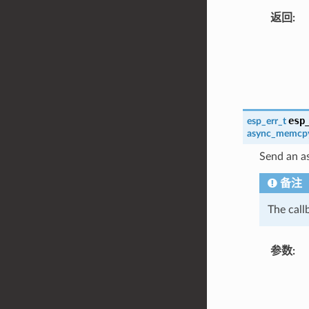
返回
:
esp
esp_err_t
async_memcpy
Send an a
备注
The call
参数
: