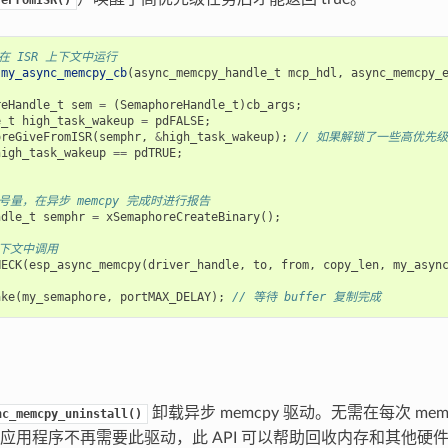
在 ISR 上下文中运行
my_async_memcpy_cb
(
async_memcpy_handle_t
mcp_hdl
,
async_memcpy_
reHandle_t
sem
=
(
SemaphoreHandle_t
)
cb_args
;
e_t
high_task_wakeup
=
pdFALSE
;
oreGiveFromISR
(
semphr
,
&
high_task_wakeup
);
// 如果解锁了一些高优先级任务
high_task_wakeup
==
pdTRUE
;
号量，在异步 memcpy 完成时进行报告
ndle_t
semphr
=
xSemaphoreCreateBinary
();
上下文中调用
HECK
(
esp_async_memcpy
(
driver_handle
,
to
,
from
,
copy_len
,
my_asyn
ake
(
my_semaphore
,
portMAX_DELAY
);
// 等待 buffer 复制完成
卸载异步 memcpy 驱动。无需在每次 me
nc_memcpy_uninstall()
应用程序不再需要此驱动，此 API 可以帮助回收内存和其他硬