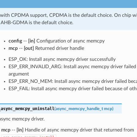
 with CPDMA support, CPDMA is the default choice. On chip
 AHB-GDMA is the default choice.
config
--
[in]
Configuration of async memcpy
mcp
--
[out]
Returned driver handle
ESP_OK: Install async memcpy driver successfully
ESP_ERR_INVALID_ARG: Install async memcpy driver failed 
argument
ESP_ERR_NO_MEM: Install async memcpy driver failed bec
ESP_FAIL: Install async memcpy driver failed because of oth
_async_memcpy_uninstall
(
async_memcpy_handle_t
mcp
)
 async memcpy driver.
mcp
--
[in]
Handle of async memcpy driver that returned from