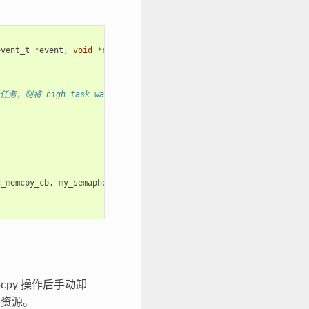
event_t
*
event
,
void
*
cb_args
)
，则将 high_task_wakeup 设置为 pdTRUE
c_memcpy_cb
,
my_semaphore
));
mcpy 操作后手动卸
件资源。