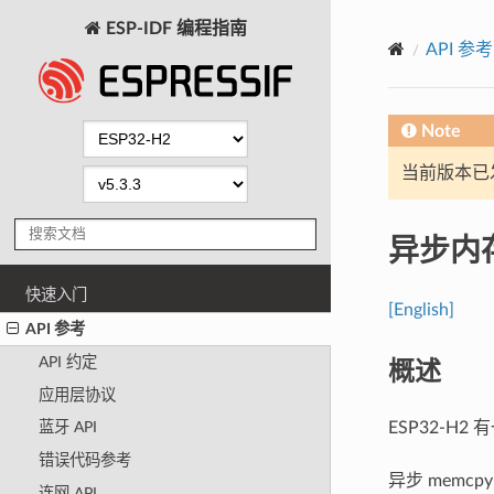
ESP-IDF 编程指南
API 参考
Note
当前版本已发布
异步内
快速入门
[English]
API 参考
概述
API 约定
应用层协议
ESP32-H
蓝牙 API
错误代码参考
异步 memcp
连网 API