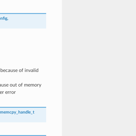
nfig
,
because of invalid
ause out of memory
er error
_memcpy_handle_t