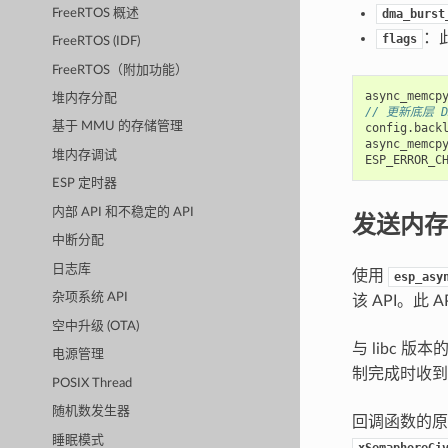
FreeRTOS 概述
dma_burst
：
flags
FreeRTOS (IDF)
FreeRTOS（附加功能）
async_memcp
堆内存分配
// 更新底层 
基于 MMU 的存储管理
config
.
back
async_memcp
堆内存调试
ESP_ERROR_C
ESP 定时器
内部 API 和不稳定的 API
发送内存
中断分配
日志库
使用
esp_asy
杂项系统 API
该 API。此
空中升级 (OTA)
与 libc 版本
电源管理
制完成时收到
POSIX Thread
随机数发生器
回调函数的
睡眠模式
xSemaphoreGi