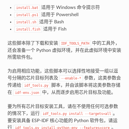
适用于 Windows 命令提示符
install.bat
适用于 Powershell
install.ps1
适用于 Bash
install.sh
适用于 Fish
install.fish
这些脚本除了下载和安装
中的工具外，
IDF_TOOLS_PATH
还会准备一个 Python 虚拟环境，并在此虚拟环境中安装
所需软件包。
为启用相应功能，这些脚本可以选择性地接受一组以逗
号分隔的芯片目标列表及
参数，这类参数会
--enable-*
传递给
脚本，并由该脚本将这类参数存储
idf_tools.py
在
中，从而逐步启用芯片目标及功能。
idf-env.json
要为所有芯片目标安装工具，请在不使用任何可选参数
的情况下，运行
。
idf_tools.py
install
--targets=all
要安装具备 ESP-IDF 核心功能的 Python 软件包，请运
行
。
idf_tools.py
install-python-env
--features=core