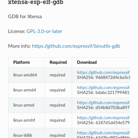
xtensa-esp-elf-gdb
GDB for Xtensa
License:
GPL-3.0-or-later
More info:
https://github.com/espressif/binutils-gdb
Platform
Required
Download
https://github.com/espressif/b
linux-amd64
required
SHA256: 9d68472d4cba5cf8c
https://github.com/espressif/b
linux-arm64
required
SHA256: bdabc3217994815fc3
https://github.com/espressif/b
linux-armel
required
SHA256: d54b8d703ba897b28
https://github.com/espressif/b
linux-armhf
required
SHA256: 6187d1dd54e57927f
https://github.com/espressif/b
linux-i686
required
SHA256: 64d3bc992ed8fdec3