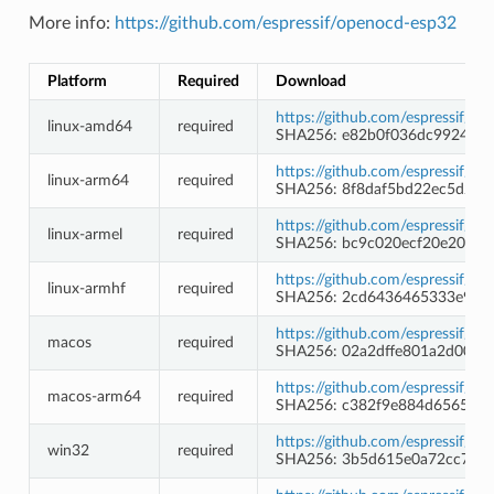
More info:
https://github.com/espressif/openocd-esp32
Platform
Required
Download
https://github.com/espressif/
linux-amd64
required
SHA256: e82b0f036dc99244b
https://github.com/espressif/
linux-arm64
required
SHA256: 8f8daf5bd22ec5d2fa
https://github.com/espressif/
linux-armel
required
SHA256: bc9c020ecf20e2000f
https://github.com/espressif/
linux-armhf
required
SHA256: 2cd6436465333e998
https://github.com/espressif/
macos
required
SHA256: 02a2dffe801a2d005f
https://github.com/espressif/
macos-arm64
required
SHA256: c382f9e884d6565cb6
https://github.com/espressif/
win32
required
SHA256: 3b5d615e0a72cc771