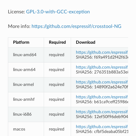
License:
GPL-3.0-with-GCC-exception
More info:
https://github.com/espressif/crosstool-NG
Platform
Required
Download
https://github.com/espressif/c
linux-amd64
required
SHA256: f69a491d2f42f63e11
https://github.com/espressif/c
linux-arm64
required
SHA256: 276351b883a53e81b
https://github.com/espressif/c
linux-armel
required
SHA256: 14890f2a624e70f11d
https://github.com/espressif/c
linux-armhf
required
SHA256: b61ca9ceff25986ec1
https://github.com/espressif/c
linux-i686
required
SHA256: 12ef50f96deb9040ce
https://github.com/espressif/c
macos
required
SHA256: cfbf5deaba05bf2177