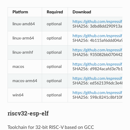
Platform
Required
Download
https://github.com/espressif/l
linux-amd64
optional
SHA256: 3dbd8dd290913a93e8
https://github.com/espressif/l
linux-arm64
optional
SHA256: 4b115af6ddd04a9bff
https://github.com/espressif/l
linux-armhf
optional
SHA256: 935082bb0704420c5
https://github.com/espressif/l
macos
optional
SHA256: d9824acafd3e7b1d1
https://github.com/espressif/l
macos-arm64
optional
SHA256: ed5621396dc3e48413
https://github.com/espressif/l
win64
optional
SHA256: 598c8241c8bf10fd1
riscv32-esp-elf
Toolchain for 32-bit RISC-V based on GCC