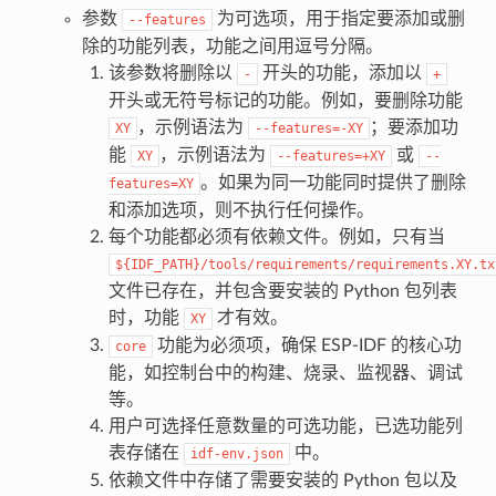
参数
为可选项，用于指定要添加或删
--features
除的功能列表，功能之间用逗号分隔。
该参数将删除以
开头的功能，添加以
-
+
开头或无符号标记的功能。例如，要删除功能
，示例语法为
；要添加功
XY
--features=-XY
能
，示例语法为
或
XY
--features=+XY
--
。如果为同一功能同时提供了删除
features=XY
和添加选项，则不执行任何操作。
每个功能都必须有依赖文件。例如，只有当
${IDF_PATH}/tools/requirements/requirements.XY.tx
文件已存在，并包含要安装的 Python 包列表
时，功能
才有效。
XY
功能为必须项，确保 ESP-IDF 的核心功
core
能，如控制台中的构建、烧录、监视器、调试
等。
用户可选择任意数量的可选功能，已选功能列
表存储在
中。
idf-env.json
依赖文件中存储了需要安装的 Python 包以及