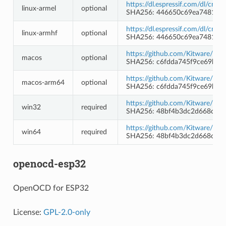
https://dl.espressif.com/dl/cma
linux-armel
optional
SHA256: 446650c69ea74817a7
https://dl.espressif.com/dl/cma
linux-armhf
optional
SHA256: 446650c69ea74817a7
https://github.com/Kitware/CMa
macos
optional
SHA256: c6fdda745f9ce69bca
https://github.com/Kitware/CMa
macos-arm64
optional
SHA256: c6fdda745f9ce69bca
https://github.com/Kitware/CM
win32
required
SHA256: 48bf4b3dc2d668c57
https://github.com/Kitware/CM
win64
required
SHA256: 48bf4b3dc2d668c57
openocd-esp32
OpenOCD for ESP32
License:
GPL-2.0-only