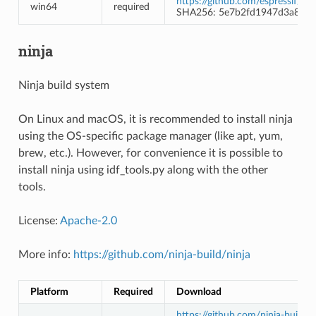
https://github.com/espressif/
win64
required
SHA256: 5e7b2fd1947d3a8625
ninja
Ninja build system
On Linux and macOS, it is recommended to install ninja
using the OS-specific package manager (like apt, yum,
brew, etc.). However, for convenience it is possible to
install ninja using idf_tools.py along with the other
tools.
License:
Apache-2.0
More info:
https://github.com/ninja-build/ninja
Platform
Required
Download
https://github.com/ninja-build/n