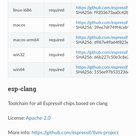
https://github.com/espressif/c
linux-i686
required
SHA256: f9203673aa0c42b041
https://github.com/espressif/c
macos
required
SHA256: 39ee7df749f4ceb93
https://github.com/espressif/c
macos-arm64
required
SHA256: d967e49a64f823e18f
https://github.com/espressif/c
win32
required
SHA256: d6b227c50e3c8e21d
https://github.com/espressif/
win64
required
SHA256: 155ee97b531236e6a
esp-clang
Toolchain for all Espressif chips based on clang
License:
Apache-2.0
More info:
https://github.com/espressif/llvm-project