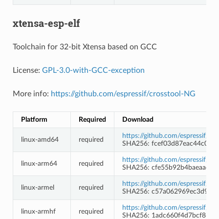
xtensa-esp-elf
Toolchain for 32-bit Xtensa based on GCC
License:
GPL-3.0-with-GCC-exception
More info:
https://github.com/espressif/crosstool-NG
Platform
Required
Download
https://github.com/espressif/c
linux-amd64
required
SHA256: fcef03d87eac44c0db
https://github.com/espressif/c
linux-arm64
required
SHA256: cfe55b92b4baeaa43
https://github.com/espressif/c
linux-armel
required
SHA256: c57a062969ec3d98b
https://github.com/espressif/c
linux-armhf
required
SHA256: 1adc660f4d7bcf863f