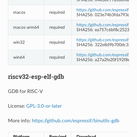
https://github.com/espressif/b
macos
required
SHA256: 023e74b3fda793da4b
https://github.com/espressif/b
macos-arm64
required
SHA256: ea757c6bf8c25238f6
https://github.com/espressif/
win32
required
SHA256: 322e8d9b700dc32d8
https://github.com/espressif/
win64
required
SHA256: a27a2fe20f192f8e0a
riscv32-esp-elf-gdb
GDB for RISC-V
License:
GPL-3.0-or-later
More info:
https://github.com/espressif/binutils-gdb
Platform
Required
Download