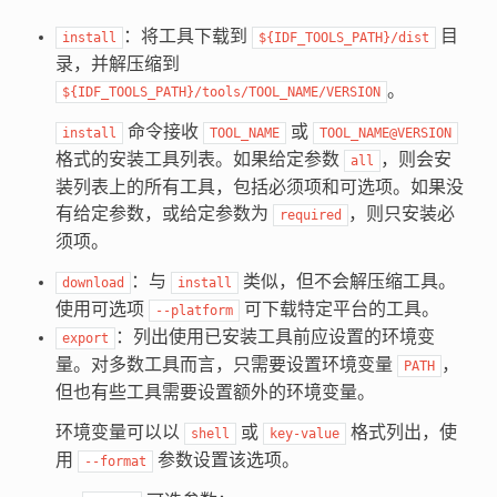
：将工具下载到
目
install
${IDF_TOOLS_PATH}/dist
录，并解压缩到
。
${IDF_TOOLS_PATH}/tools/TOOL_NAME/VERSION
命令接收
或
install
TOOL_NAME
TOOL_NAME@VERSION
格式的安装工具列表。如果给定参数
，则会安
all
装列表上的所有工具，包括必须项和可选项。如果没
有给定参数，或给定参数为
，则只安装必
required
须项。
：与
类似，但不会解压缩工具。
download
install
使用可选项
可下载特定平台的工具。
--platform
：列出使用已安装工具前应设置的环境变
export
量。对多数工具而言，只需要设置环境变量
，
PATH
但也有些工具需要设置额外的环境变量。
环境变量可以以
或
格式列出，使
shell
key-value
用
参数设置该选项。
--format