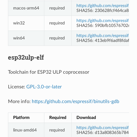
https://github.com/espressif/c
macos-arm64
required
SHA256: 230628fcf464ca885
https://github.com/espressif/
win32
required
SHA256: 590bfb10576702639
https://github.com/espressif/
win64
required
SHA256: 413eb9f6adf8fdaf25
esp32ulp-elf
Toolchain for ESP32 ULP coprocessor
License:
GPL-3.0-or-later
More info:
https://github.com/espressif/binutils-gdb
Platform
Required
Download
https://github.com/espressif/b
linux-amd64
required
SHA256: d13a808365b78465f