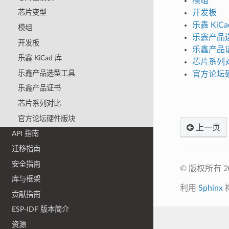
模组
开发板
芯片变型
乐鑫 KiCa
模组
乐鑫产品
开发板
乐鑫产品
乐鑫 KiCad 库
芯片系列
乐鑫产品选型工具
官方论坛
乐鑫产品证书
芯片系列对比
官方论坛硬件版块
上一页
API 指南
迁移指南
安全指南
© 版权所有 
库与框架
利用
Sphinx
贡献指南
ESP-IDF 版本简介
资源