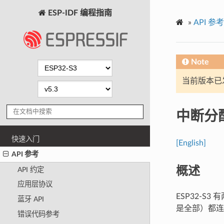
ESP-IDF 编程指南
»
API 参考
Note
当前版本已发布
中断分
快速入门
[English]
API 参考
概述
API 约定
应用层协议
ESP32-
蓝牙 API
是全部）都连
错误代码参考