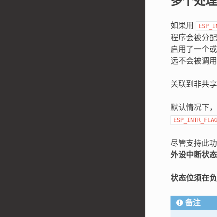
多个处理
如果用
ESP_I
程序会被分配
启用了一个或
远不会被调用
关联到非共享
默认情况下
ESP_INTR_FLA
尽管支持此
外设中断状态
状态位须在负
备注