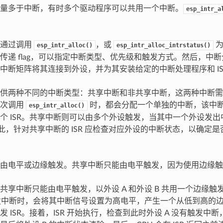
量多于中断，有时多个驱动程序可以共用一个中断。
esp_intr_a
以通过调用
，或
为
esp_intr_alloc()
esp_intr_alloc_intrstatus()
传递 flag，可以指定中断类型、优先级和触发方式。然后，中
中断矩阵将其连接到外设，并为其安装给定的中断处理程序和 IS
供两种不同的中断类型：共享中断和非共享中断，这两种中断需
每次调用
时，都会分配一个单独的中断，该中
esp_intr_alloc()
个 ISR。共享中断则可以由多个外设触发，当其中一个外设发
。因此，针对共享中断的 ISR 应检查对应外设的中断状态，以确定
由电平或边缘触发。共享中断只能由电平触发，因为使用边缘触
共享中断只能由电平触发，以外设 A 和外设 B 共用一个边缘
触发中断时，会将其中断信号设置为高电平，产生一个从低到高的边
 ISR。接着，ISR 开始执行，检查到此时外设 A 没有触发中