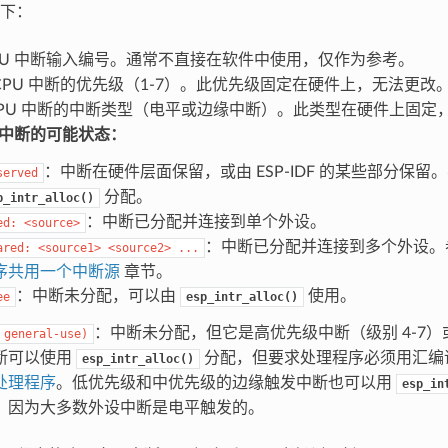
下：
PU 中断输入编号。通常不直接在软件中使用，仅作为参考。
CPU 中断的优先级（1-7）。此优先级固定在硬件上，无法更改
PU 中断的中断类型（电平或边缘中断）。此类型在硬件上固定
中断的可能状态：
：中断在硬件层面保留，或由 ESP-IDF 的某些部分保留
served
分配。
p_intr_alloc()
：中断已分配并连接到单个外设。
ed:
<source>
：中断已分配并连接到多个外设。
ared:
<source1>
<source2>
...
序共用一个中断源
章节。
：中断未分配，可以由
使用。
ee
esp_intr_alloc()
：中断未分配，但它是高优先级中断（级别 4-7
general-use)
断可以使用
分配，但要求处理程序必须用汇编
esp_intr_alloc()
处理程序
。低优先级和中优先级的边缘触发中断也可以用
esp_in
，因为大多数外设中断是电平触发的。