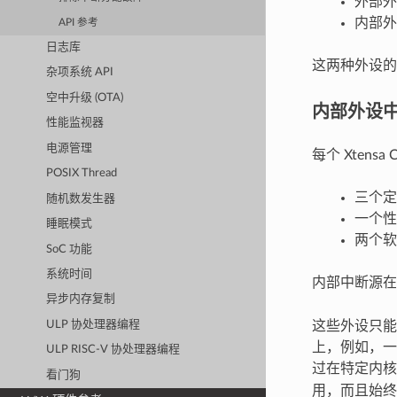
外部外设
内部外设
API 参考
日志库
这两种外设的
杂项系统 API
空中升级 (OTA)
内部外设
性能监视器
电源管理
每个 Xtens
POSIX Thread
三个定
随机数发生器
一个性
睡眠模式
两个软
SoC 功能
系统时间
内部中断源
异步内存复制
这些外设只能
ULP 协处理器编程
上，例如，一
ULP RISC-V 协处理器编程
过在特定内
看门狗
用，而且始终