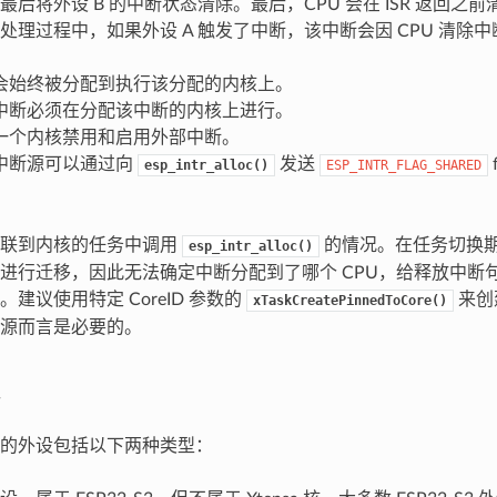
最后将外设 B 的中断状态清除。最后，CPU 会在 ISR 返回之
处理过程中，如果外设 A 触发了中断，该中断会因 CPU 清除
会始终被分配到执行该分配的内核上。
中断必须在分配该中断的内核上进行。
一个内核禁用和启用外部中断。
中断源可以通过向
发送
esp_intr_alloc()
ESP_INTR_FLAG_SHARED
关联到内核的任务中调用
的情况。在任务切换
esp_intr_alloc()
进行迁移，因此无法确定中断分配到了哪个 CPU，给释放中断
建议使用特定 CoreID 参数的
来创
xTaskCreatePinnedToCore()
源而言是必要的。
的外设包括以下两种类型：