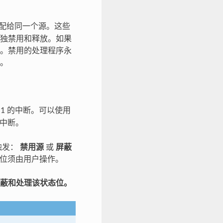
分配给同一个源。这些
独禁用和释放。如果
。禁用的处理程序永
。
 1 的中断。可以使用
享中断。
触发：
禁用源
或
屏蔽
蔽位须由用户操作。
蔽和处理该状态位。