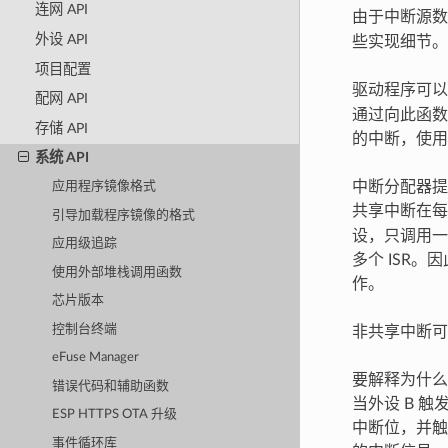
连网 API
由于中断源数
外设 API
些实现细节。
项目配置
驱动程序可
配网 API
通过向此函数
存储 API
的中断，使用
系统 API
中断分配器提
应用程序镜像格式
共享中断在
引导加载程序镜像的格式
设，只调用一
应用级追踪
多个 ISR
使用外部堆栈调用函数
作。
芯片版本
控制台终端
非共享中断可
eFuse Manager
要解释为什么
错误代码和辅助函数
当外设 B 
ESP HTTPS OTA 升级
中断位，并触发
事件循环库