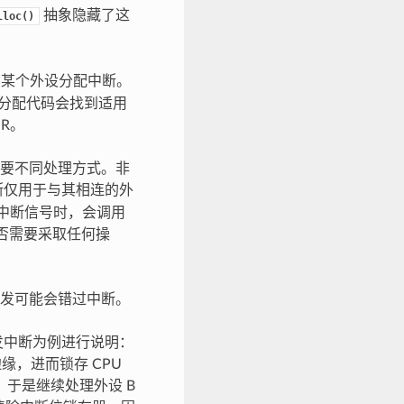
抽象隐藏了这
lloc()
某个外设分配中断。
断分配代码会找到适用
R。
要不同处理方式。非
断仅用于与其相连的外
出中断信号时，会调用
是否需要采取任何操
发可能会错过中断。
触发中断为例进行说明：
缘，进而锁存 CPU
断，于是继续处理外设 B