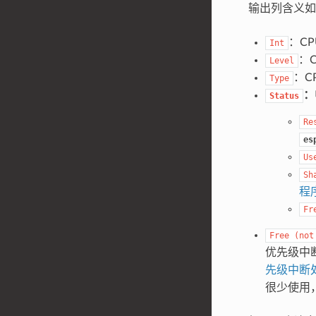
输出列含义如
：C
Int
：
Level
：C
Type
：
Status
Re
es
Us
Sh
程
Fr
Free
(not
优先级中
先级中断
很少使用