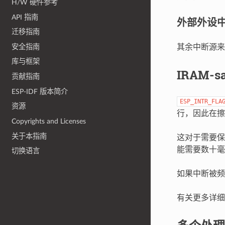
H/W 硬件参考
API 指南
外部外设
迁移指南
安全指南
其余中断源来
库与框架
IRAM-
贡献指南
ESP-IDF 版本简介
ESP_INTR_FLA
资源
行，因此在擦除
Copyrights and Licenses
关于本指南
这对于需要保
能需要数十毫
切换语言
如果中断被频繁
有关更多详