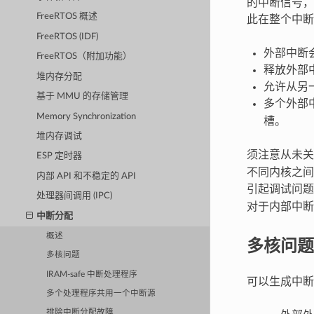
的中断信号，
FreeRTOS 概述
此在整个中断
FreeRTOS (IDF)
外部中断
FreeRTOS（附加功能）
释放外部
堆内存分配
允许从另
基于 MMU 的存储管理
多个外部
Memory Synchronization
槽。
堆内存调试
须注意从未
ESP 定时器
不同内核之间
内部 API 和不稳定的 API
引起调试问题。
处理器间调用 (IPC)
对于内部中断
中断分配
概述
多核问题
多核问题
IRAM-safe 中断处理程序
可以生成中断
多个处理程序共用一个中断源
排除中断分配故障