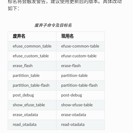
标名将会触发警告，建议使用更新后的版本。具体改动
如下：
废弃子命令及目标名
废弃名
现用名
efuse_common_table
efuse-common-table
efuse_custom_table
efuse-custom-table
erase_flash
erase-flash
partition_table
partition-table
partition_table-flash
partition-table-flash
post_debug
post-debug
show_efuse_table
show-efuse-table
erase_otadata
erase-otadata
read_otadata
read-otadata