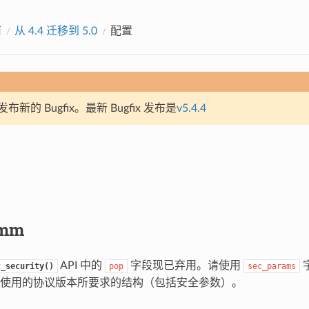
南
从 4.4 迁移到 5.0
配置
新的 Bugfix。最新 Bugfix 发布是
v5.4.4
omm
API 中的
字段现已弃用。请使用
t_security()
pop
sec_params
使用的协议版本所要求的结构（包括安全参数）。