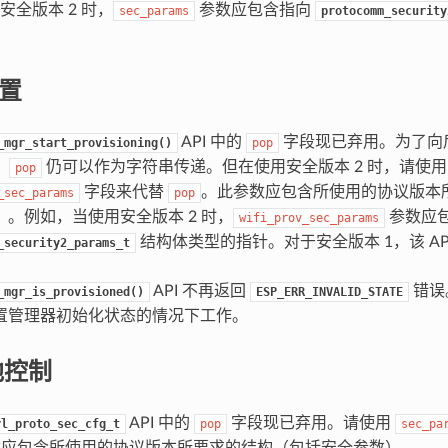
安全版本 2 时，
参数应包含指向
sec_params
protocomm_security
配置
API 中的
字段现已弃用。为了向
_mgr_start_provisioning()
pop
，
仍可以作为字符串传递。但在使用安全版本 2 时，请使用
pop
字段来代替
。此参数应包含所使用的协议版本
_sec_params
pop
）。例如，当使用安全版本 2 时，
参数应
wifi_prov_sec_params
结构体类型的指针。对于安全版本 1，该 AP
_security2_params_t
。
API 不再返回
错误。
_mgr_is_provisioned()
ESP_ERR_INVALID_STATE
置管理器初始化状态的情况下工作。
地控制
API 中的
字段现已弃用。请使用
rl_proto_sec_cfg_t
pop
sec_pa
数应包含所使用的协议版本所要求的结构（包括安全参数）。