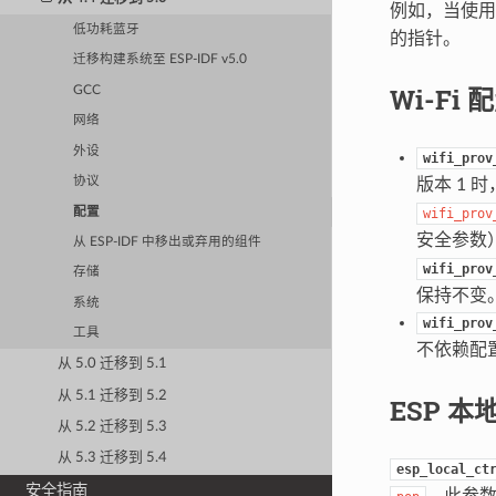
例如，当使用
低功耗蓝牙
的指针。
迁移构建系统至 ESP-IDF v5.0
Wi-Fi 
GCC
网络
外设
wifi_prov
协议
版本 1 时
配置
wifi_prov
安全参数
从 ESP-IDF 中移出或弃用的组件
wifi_prov
存储
保持不变
系统
wifi_prov
工具
不依赖配
从 5.0 迁移到 5.1
从 5.1 迁移到 5.2
ESP 本
从 5.2 迁移到 5.3
从 5.3 迁移到 5.4
esp_local_ct
安全指南
。此参