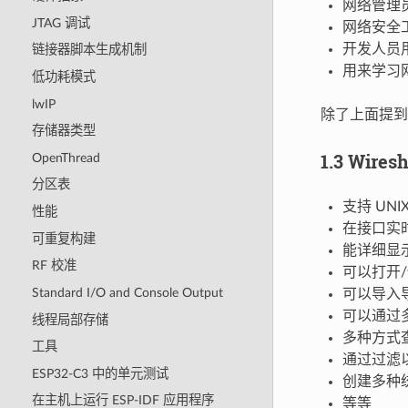
网络管理
JTAG 调试
网络安全
开发人员
链接器脚本生成机制
用来学习
低功耗模式
lwIP
除了上面提到的
存储器类型
1.3 Wire
OpenThread
分区表
支持 UNIX
性能
在接口实
可重复构建
能详细显
RF 校准
可以打开
Standard I/O and Console Output
可以导入
可以通过
线程局部存储
多种方式
工具
通过过滤
ESP32-C3 中的单元测试
创建多种
在主机上运行 ESP-IDF 应用程序
等等