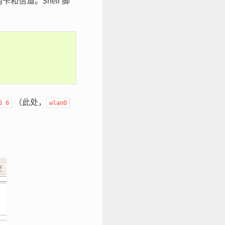
网卡和信道。Shell 脚
（此处，
0
6
wlan0
。