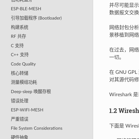
并尽可能显示出
ESP-BLE-MESH
数据报文交换
引导加载程序 (Bootloader)
构建系统
网络封包分析
景移植到网络
RF 共存
C 支持
在过去，网络
C++ 支持
一切。
Code Quality
在 GNU 
核心转储
对其源代码修
测量模组功耗
Deep-sleep 唤醒存根
Wiresha
错误处理
1.2 Wir
ESP-WIFI-MESH
严重错误
下面是 Wire
File System Considerations
硬件抽象