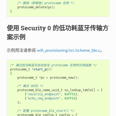
/* 删除（即释放）protocomm 实例 */
protocomm_delete
(
pc
);
}
使用 Security 0 的低功耗蓝牙传输方
案示例
示例用法请参阅
wifi_provisioning/src/scheme_ble.c
。
/* 通过低功耗蓝牙启动安全 protocomm 实例的示例函数 */
protocomm_t
*
start_pc
()
{
protocomm_t
*
pc
=
protocomm_new
();
/* 端点 UUID */
protocomm_ble_name_uuid_t
nu_lookup_table
[]
=
{
{
"security_endpoint"
,
0xFF51
},
{
"echo_req_endpoint"
,
0xFF52
}
};
/* 配置 protocomm_ble_start() */
protocomm_ble_config_t
config
=
{