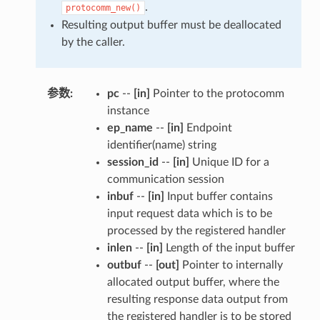
.
protocomm_new()
Resulting output buffer must be deallocated
by the caller.
参数
:
pc
--
[in]
Pointer to the protocomm
instance
ep_name
--
[in]
Endpoint
identifier(name) string
session_id
--
[in]
Unique ID for a
communication session
inbuf
--
[in]
Input buffer contains
input request data which is to be
processed by the registered handler
inlen
--
[in]
Length of the input buffer
outbuf
--
[out]
Pointer to internally
allocated output buffer, where the
resulting response data output from
the registered handler is to be stored