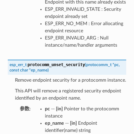
Endpoint with this name already exists
ESP_ERR_INVALID_STATE : Security
endpoint already set
ESP_ERR_NO_MEM : Error allocating
endpoint resource
ESP_ERR_INVALID_ARG : Null
instance/name/handler arguments
protocomm_unset_security
esp_err_t
(
protocomm_t
*
pc
,
const
char
*
ep_name
)
Remove endpoint security for a protocomm instance.
This API will remove a registered security endpoint
identified by an endpoint name.
参数
:
pc
--
[in]
Pointer to the protocomm
instance
ep_name
--
[in]
Endpoint
identifier(name) string