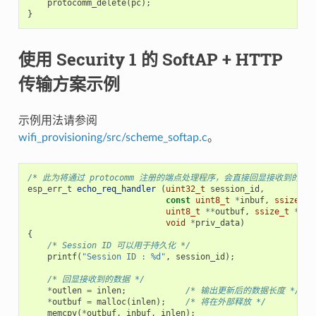
protocomm_delete
(
pc
);
}
使用 Security 1 的 SoftAP + HTTP
传输方案示例
示例用法请参阅
wifi_provisioning/src/scheme_softap.c
。
/* 此为将通过 protocomm 注册的端点处理程序，会直接回显接收到的数据
esp_err_t
echo_req_handler
(
uint32_t
session_id
,
const
uint8_t
*
inbuf
,
ssize_t
uint8_t
**
outbuf
,
ssize_t
*
out
void
*
priv_data
)
{
/* Session ID 可以用于持久化 */
printf
(
"Session ID : %d"
,
session_id
);
/* 回显接收到的数据 */
*
outlen
=
inlen
;
/* 输出更新后的数据长度 */
*
outbuf
=
malloc
(
inlen
);
/* 将在外部释放 */
memcpy
(
*
outbuf
,
inbuf
,
inlen
);