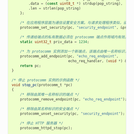
.
data
=
(
const
uint8_t
*
)
strdup
(
pop_string
),
.
len
=
strlen
(
pop_string
)
};
/* 在应用程序层面为通信设置安全方案。与请求处理程序类似，设置安全方案会创
protocomm_set_security
(
pc
,
"security_endpoint"
,
&
proto
/* 传递给端点的私有数据必须在 protocomm 端点作用域内有效
static
uint32_t
priv_data
=
1234
;
/* 为 protocomm 实例添加一个新端点，该端点由唯一名称标
protocomm_add_endpoint
(
pc
,
"echo_req_endpoint"
,
echo_req_handler
,
(
void
*
)
&
pri
return
pc
;
}
/* 停止 protocomm 实例的示例函数 */
void
stop_pc
(
protocomm_t
*
pc
)
{
/* 移除由其唯一名称标识的端点 */
protocomm_remove_endpoint
(
pc
,
"echo_req_endpoint"
);
/* 移除由其名称标识的安全端点 */
protocomm_unset_security
(
pc
,
"security_endpoint"
);
/* 停止 HTTP 服务器 */
protocomm_httpd_stop
(
pc
);