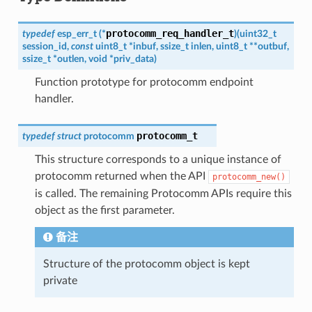
protocomm_req_handler_t
typedef
esp_err_t
(
*
)
(
uint32_t
session_id
,
const
uint8_t
*
inbuf
,
ssize_t
inlen
,
uint8_t
*
*
outbuf
,
ssize_t
*
outlen
,
void
*
priv_data
)
Function prototype for protocomm endpoint
handler.
protocomm_t
typedef
struct
protocomm
This structure corresponds to a unique instance of
protocomm returned when the API
protocomm_new()
is called. The remaining Protocomm APIs require this
object as the first parameter.
备注
Structure of the protocomm object is kept
private