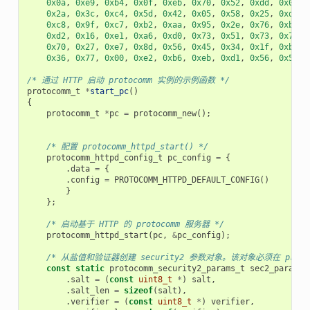
0x0a
,
0xe9
,
0xb4
,
0x0f
,
0xeb
,
0x70
,
0x52
,
0xdd
,
0x0a
,
0x2a
,
0x3c
,
0xc4
,
0x5d
,
0x42
,
0x05
,
0x58
,
0x25
,
0xd3
,
0xc8
,
0x9f
,
0xc7
,
0xb2
,
0xaa
,
0x95
,
0x2e
,
0x76
,
0xb3
,
0xd2
,
0x16
,
0xe1
,
0xa6
,
0xd0
,
0x73
,
0x51
,
0x73
,
0x79
,
0x70
,
0x27
,
0xe7
,
0x8d
,
0x56
,
0x45
,
0x34
,
0x1f
,
0xb9
,
0x36
,
0x77
,
0x00
,
0xe2
,
0xb6
,
0xeb
,
0xd1
,
0x56
,
0x50
,
/* 通过 HTTP 启动 protocomm 实例的示例函数 */
protocomm_t
*
start_pc
()
{
protocomm_t
*
pc
=
protocomm_new
();
/* 配置 protocomm_httpd_start() */
protocomm_httpd_config_t
pc_config
=
{
.
data
=
{
.
config
=
PROTOCOMM_HTTPD_DEFAULT_CONFIG
()
}
};
/* 启动基于 HTTP 的 protocomm 服务器 */
protocomm_httpd_start
(
pc
,
&
pc_config
);
/* 从盐值和验证器创建 security2 参数对象。该对象必须在 p
const
static
protocomm_security2_params_t
sec2_params
.
salt
=
(
const
uint8_t
*
)
salt
,
.
salt_len
=
sizeof
(
salt
),
.
verifier
=
(
const
uint8_t
*
)
verifier
,