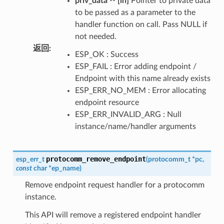
priv_data
--
[in]
Pointer to private data
to be passed as a parameter to the
handler function on call. Pass NULL if
not needed.
返回
:
ESP_OK : Success
ESP_FAIL : Error adding endpoint /
Endpoint with this name already exists
ESP_ERR_NO_MEM : Error allocating
endpoint resource
ESP_ERR_INVALID_ARG : Null
instance/name/handler arguments
protocomm_remove_endpoint
esp_err_t
(
protocomm_t
*
pc
,
const
char
*
ep_name
)
Remove endpoint request handler for a protocomm
instance.
This API will remove a registered endpoint handler