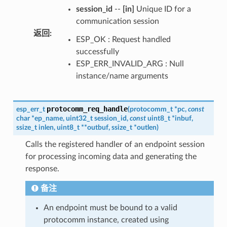
session_id
--
[in]
Unique ID for a
communication session
返回
:
ESP_OK : Request handled
successfully
ESP_ERR_INVALID_ARG : Null
instance/name arguments
protocomm_req_handle
esp_err_t
(
protocomm_t
*
pc
,
const
char
*
ep_name
,
uint32_t
session_id
,
const
uint8_t
*
inbuf
,
ssize_t
inlen
,
uint8_t
*
*
outbuf
,
ssize_t
*
outlen
)
Calls the registered handler of an endpoint session
for processing incoming data and generating the
response.
备注
An endpoint must be bound to a valid
protocomm instance, created using