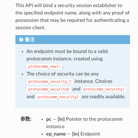
This API will bind a security session establisher to
the specified endpoint name, along with any proof of
possession that may be required for authenticating a
session client.
备注
An endpoint must be bound to a valid
protocomm instance, created using
.
protocomm_new()
The choice of security can be any
instance. Choices
protocomm_security_t
and
protocomm_security0
protocomm_security1
and
are readily available.
protocomm_security2
参数
:
pc
--
[in]
Pointer to the protocomm
instance
ep_name
--
[in]
Endpoint