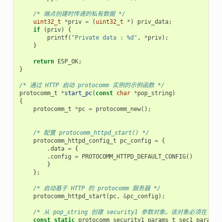
/* 端点创建时传递的私有数据 */
uint32_t
*
priv
=
(
uint32_t
*
)
priv_data
;
if
(
priv
)
{
printf
(
"Private data : %d"
,
*
priv
);
}
return
ESP_OK
;
}
/* 通过 HTTP 启动 protocomm 实例的示例函数 */
protocomm_t
*
start_pc
(
const
char
*
pop_string
)
{
protocomm_t
*
pc
=
protocomm_new
();
/* 配置 protocomm_httpd_start() */
protocomm_httpd_config_t
pc_config
=
{
.
data
=
{
.
config
=
PROTOCOMM_HTTPD_DEFAULT_CONFIG
()
}
};
/* 启动基于 HTTP 的 protocomm 服务器 */
protocomm_httpd_start
(
pc
,
&
pc_config
);
/* 从 pop_string 创建 security1 参数对象。该对象必
const
static
protocomm_security1_params_t
sec1_params