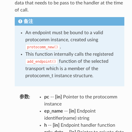
data that needs to be pass to the handler at the time
of call.
备注
An endpoint must be bound to a valid
protocomm instance, created using
.
protocomm_new()
This function internally calls the registered
function of the selected
add_endpoint()
transport which is a member of the
protocomm_t instance structure.
参数
:
pc
--
[in]
Pointer to the protocomm
instance
ep_name
--
[in]
Endpoint
identifier(name) string
h
--
[in]
Endpoint handler function