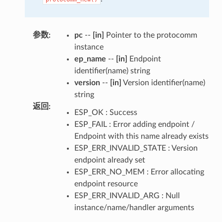
参数
:
pc
--
[in]
Pointer to the protocomm
instance
ep_name
--
[in]
Endpoint
identifier(name) string
version
--
[in]
Version identifier(name)
string
返回
:
ESP_OK : Success
ESP_FAIL : Error adding endpoint /
Endpoint with this name already exists
ESP_ERR_INVALID_STATE : Version
endpoint already set
ESP_ERR_NO_MEM : Error allocating
endpoint resource
ESP_ERR_INVALID_ARG : Null
instance/name/handler arguments