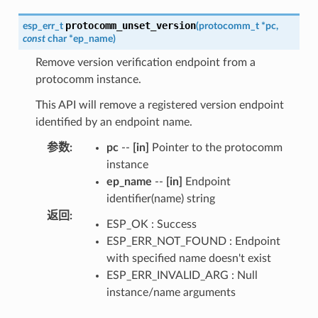
protocomm_unset_version
esp_err_t
(
protocomm_t
*
pc
,
const
char
*
ep_name
)
Remove version verification endpoint from a
protocomm instance.
This API will remove a registered version endpoint
identified by an endpoint name.
参数
:
pc
--
[in]
Pointer to the protocomm
instance
ep_name
--
[in]
Endpoint
identifier(name) string
返回
:
ESP_OK : Success
ESP_ERR_NOT_FOUND : Endpoint
with specified name doesn't exist
ESP_ERR_INVALID_ARG : Null
instance/name arguments