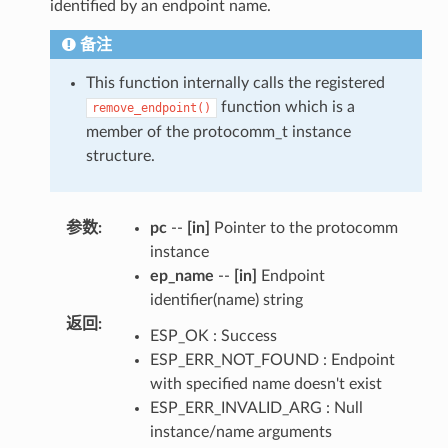
identified by an endpoint name.
备注
This function internally calls the registered
function which is a
remove_endpoint()
member of the protocomm_t instance
structure.
参数
:
pc
--
[in]
Pointer to the protocomm
instance
ep_name
--
[in]
Endpoint
identifier(name) string
返回
:
ESP_OK : Success
ESP_ERR_NOT_FOUND : Endpoint
with specified name doesn't exist
ESP_ERR_INVALID_ARG : Null
instance/name arguments