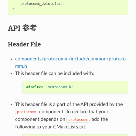
protocomm_delete
(
pc
);
}
API 参考
Header File
components/protocomm/include/common/protoco
mm.h
This header file can be included with:
#include
"protocomm.h"
This header file is a part of the API provided by the
component. To declare that your
protocomm
component depends on
, add the
protocomm
following to your CMakeLists.txt: