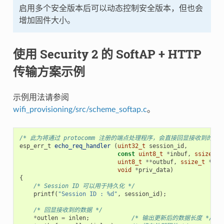
启用多个安全版本后可以动态控制安全版本，但也会
增加固件大小。
使用 Security 2 的 SoftAP + HTTP
传输方案示例
示例用法请参阅
wifi_provisioning/src/scheme_softap.c
。
/* 此为将通过 protocomm 注册的端点处理程序，会直接回显接收到的数据
esp_err_t
echo_req_handler
(
uint32_t
session_id
,
const
uint8_t
*
inbuf
,
ssize_t
uint8_t
**
outbuf
,
ssize_t
*
out
void
*
priv_data
)
{
/* Session ID 可以用于持久化 */
printf
(
"Session ID : %d"
,
session_id
);
/* 回显接收到的数据 */
*
outlen
=
inlen
;
/* 输出更新后的数据长度 */