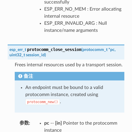
successfully
ESP_ERR_NO_MEM : Error allocating
internal resource
ESP_ERR_INVALID_ARG : Null
instance/name arguments
protocomm_close_session
esp_err_t
(
protocomm_t
*
pc
,
uint32_t
session_id
)
Frees internal resources used by a transport session.
备注
An endpoint must be bound to a valid
protocomm instance, created using
.
protocomm_new()
参数
:
pc
--
[in]
Pointer to the protocomm
instance