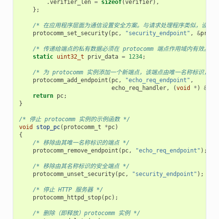
.
verifier_len
=
sizeof
(
verifier
),
};
/* 在应用程序层面为通信设置安全方案。与请求处理程序类似，设置安全方案会创
protocomm_set_security
(
pc
,
"security_endpoint"
,
&
proto
/* 传递给端点的私有数据必须在 protocomm 端点作用域内有效
static
uint32_t
priv_data
=
1234
;
/* 为 protocomm 实例添加一个新端点，该端点由唯一名称标
protocomm_add_endpoint
(
pc
,
"echo_req_endpoint"
,
echo_req_handler
,
(
void
*
)
&
pri
return
pc
;
}
/* 停止 protocomm 实例的示例函数 */
void
stop_pc
(
protocomm_t
*
pc
)
{
/* 移除由其唯一名称标识的端点 */
protocomm_remove_endpoint
(
pc
,
"echo_req_endpoint"
);
/* 移除由其名称标识的安全端点 */
protocomm_unset_security
(
pc
,
"security_endpoint"
);
/* 停止 HTTP 服务器 */
protocomm_httpd_stop
(
pc
);
/* 删除（即释放）protocomm 实例 */