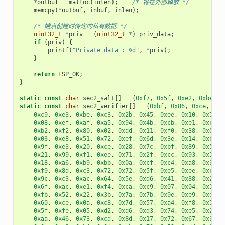
*
outbuf
=
malloc
(
inlen
);
/* 将在外部释放 */
memcpy
(
*
outbuf
,
inbuf
,
inlen
);
/* 端点创建时传递的私有数据 */
uint32_t
*
priv
=
(
uint32_t
*
)
priv_data
;
if
(
priv
)
{
printf
(
"Private data : %d"
,
*
priv
);
}
return
ESP_OK
;
}
static
const
char
sec2_salt
[]
=
{
0xf7
,
0x5f
,
0xe2
,
0xbe
,
0
static
const
char
sec2_verifier
[]
=
{
0xbf
,
0x86
,
0xce
,
0x6
0xc9
,
0xe3
,
0xbe
,
0xc3
,
0x2b
,
0x45
,
0xee
,
0x10
,
0x74
,
0x08
,
0xef
,
0xaf
,
0xa5
,
0x94
,
0x4b
,
0xcb
,
0xe1
,
0xce
,
0xb2
,
0xf2
,
0x80
,
0x02
,
0xdd
,
0x11
,
0xf0
,
0x38
,
0x0e
,
0x03
,
0xe8
,
0x51
,
0x72
,
0xef
,
0x6d
,
0x3e
,
0x14
,
0xb9
,
0x9f
,
0xe3
,
0x20
,
0xce
,
0x28
,
0x7c
,
0xbf
,
0x89
,
0x50
,
0x21
,
0x99
,
0xf1
,
0xee
,
0x71
,
0x2f
,
0xcc
,
0x93
,
0x16
,
0x18
,
0xa6
,
0xb9
,
0xbb
,
0x0a
,
0xcf
,
0xc4
,
0xa8
,
0x32
,
0xf9
,
0x8d
,
0xc3
,
0x72
,
0x72
,
0x5f
,
0xe5
,
0xee
,
0xc3
,
0x9c
,
0xc3
,
0xac
,
0x64
,
0x5e
,
0xd6
,
0x41
,
0x88
,
0x2f
,
0x6f
,
0xac
,
0xe1
,
0xf4
,
0xca
,
0xc9
,
0x07
,
0x04
,
0x11
,
0xfb
,
0x52
,
0x22
,
0x3b
,
0x7a
,
0x7b
,
0x9e
,
0xe9
,
0xee
,
0x60
,
0xce
,
0x0a
,
0xc8
,
0x7d
,
0x57
,
0xa4
,
0xf8
,
0x77
,
0x5f
,
0xfe
,
0x05
,
0xd2
,
0xd6
,
0xd3
,
0x74
,
0xe5
,
0x2e
,
0xaa
,
0x46
,
0x73
,
0xcd
,
0x8d
,
0x17
,
0x72
,
0x67
,
0x32
,