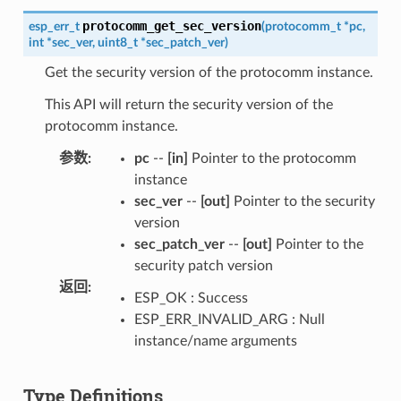
protocomm_get_sec_version
esp_err_t
(
protocomm_t
*
pc
,
int
*
sec_ver
,
uint8_t
*
sec_patch_ver
)
Get the security version of the protocomm instance.
This API will return the security version of the
protocomm instance.
参数
:
pc
--
[in]
Pointer to the protocomm
instance
sec_ver
--
[out]
Pointer to the security
version
sec_patch_ver
--
[out]
Pointer to the
security patch version
返回
:
ESP_OK : Success
ESP_ERR_INVALID_ARG : Null
instance/name arguments
Type Definitions