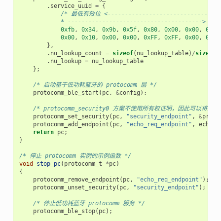
.
service_uuid
=
{
/* 最低有效位 <---------------------------------
            * ---------------------------------------> 
0xfb
,
0x34
,
0x9b
,
0x5f
,
0x80
,
0x00
,
0x00
,
0x80
0x00
,
0x10
,
0x00
,
0x00
,
0xFF
,
0xFF
,
0x00
,
0x00
},
.
nu_lookup_count
=
sizeof
(
nu_lookup_table
)
/
sizeof
(
.
nu_lookup
=
nu_lookup_table
};
/* 启动基于低功耗蓝牙的 protocomm 层 */
protocomm_ble_start
(
pc
,
&
config
);
/* protocomm_security0 方案不使用所有权证明，因此可以将其保持
protocomm_set_security
(
pc
,
"security_endpoint"
,
&
proto
protocomm_add_endpoint
(
pc
,
"echo_req_endpoint"
,
echo_r
return
pc
;
}
/* 停止 protocomm 实例的示例函数 */
void
stop_pc
(
protocomm_t
*
pc
)
{
protocomm_remove_endpoint
(
pc
,
"echo_req_endpoint"
);
protocomm_unset_security
(
pc
,
"security_endpoint"
);
/* 停止低功耗蓝牙 protocomm 服务 */
protocomm_ble_stop
(
pc
);