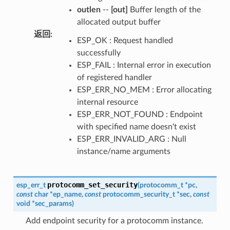
outlen
--
[out]
Buffer length of the
allocated output buffer
返回
:
ESP_OK : Request handled
successfully
ESP_FAIL : Internal error in execution
of registered handler
ESP_ERR_NO_MEM : Error allocating
internal resource
ESP_ERR_NOT_FOUND : Endpoint
with specified name doesn't exist
ESP_ERR_INVALID_ARG : Null
instance/name arguments
protocomm_set_security
esp_err_t
(
protocomm_t
*
pc
,
const
char
*
ep_name
,
const
protocomm_security_t
*
sec
,
const
void
*
sec_params
)
Add endpoint security for a protocomm instance.