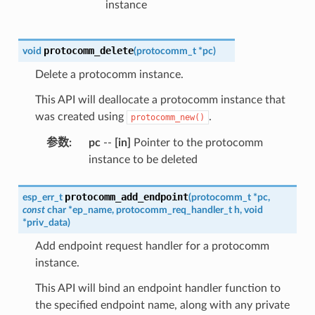
instance
protocomm_delete
void
(
protocomm_t
*
pc
)
Delete a protocomm instance.
This API will deallocate a protocomm instance that
was created using
.
protocomm_new()
参数
:
pc
--
[in]
Pointer to the protocomm
instance to be deleted
protocomm_add_endpoint
esp_err_t
(
protocomm_t
*
pc
,
const
char
*
ep_name
,
protocomm_req_handler_t
h
,
void
*
priv_data
)
Add endpoint request handler for a protocomm
instance.
This API will bind an endpoint handler function to
the specified endpoint name, along with any private