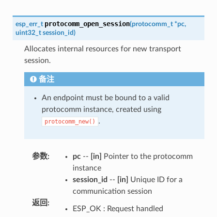
protocomm_open_session
esp_err_t
(
protocomm_t
*
pc
,
uint32_t
session_id
)
Allocates internal resources for new transport
session.
备注
An endpoint must be bound to a valid
protocomm instance, created using
.
protocomm_new()
参数
:
pc
--
[in]
Pointer to the protocomm
instance
session_id
--
[in]
Unique ID for a
communication session
返回
:
ESP_OK : Request handled