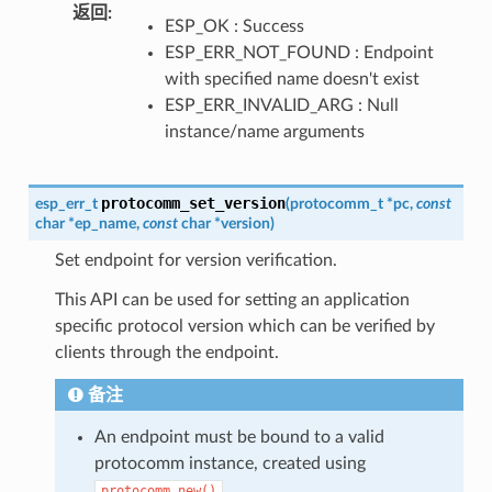
返回
:
ESP_OK : Success
ESP_ERR_NOT_FOUND : Endpoint
with specified name doesn't exist
ESP_ERR_INVALID_ARG : Null
instance/name arguments
protocomm_set_version
esp_err_t
(
protocomm_t
*
pc
,
const
char
*
ep_name
,
const
char
*
version
)
Set endpoint for version verification.
This API can be used for setting an application
specific protocol version which can be verified by
clients through the endpoint.
备注
An endpoint must be bound to a valid
protocomm instance, created using
.
protocomm_new()