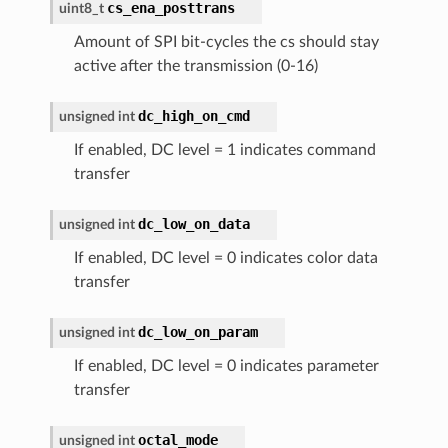
cs_ena_posttrans
uint8_t
Amount of SPI bit-cycles the cs should stay
active after the transmission (0-16)
dc_high_on_cmd
unsigned
int
If enabled, DC level = 1 indicates command
transfer
dc_low_on_data
unsigned
int
If enabled, DC level = 0 indicates color data
transfer
dc_low_on_param
unsigned
int
If enabled, DC level = 0 indicates parameter
transfer
octal_mode
unsigned
int