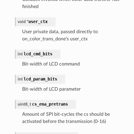
finished
user_ctx
void
*
User private data, passed directly to
on_color_trans_done's user_ctx
lcd_cmd_bits
int
Bit-width of LCD command
lcd_param_bits
int
Bit-width of LCD parameter
cs_ena_pretrans
uint8_t
Amount of SPI bit-cycles the cs should be
activated before the transmission (0-16)