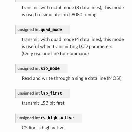
transmit with octal mode (8 data lines), this mode
is used to simulate Intel 8080 timing
quad_mode
unsigned
int
transmit with quad mode (4 data lines), this mode
is useful when transmitting LCD parameters
(Only use one line for command)
sio_mode
unsigned
int
Read and write through a single data line (MOSI)
lsb_first
unsigned
int
transmit LSB bit first
cs_high_active
unsigned
int
CS line is high active