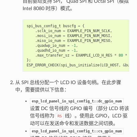
目前驱动支持 SPI， Quad SPI 和 Octal SPI（模拟
Intel 8080 时序）模式。
spi_bus_config_t
buscfg
=
{
.
sclk_io_num
=
EXAMPLE_PIN_NUM_SCLK
,
.
mosi_io_num
=
EXAMPLE_PIN_NUM_MOSI
,
.
miso_io_num
=
EXAMPLE_PIN_NUM_MISO
,
.
quadwp_io_num
=
-1
,
.
quadhd_io_num
=
-1
,
.
max_transfer_sz
=
EXAMPLE_LCD_H_RES
*
80
*
siz
};
ESP_ERROR_CHECK
(
spi_bus_initialize
(
LCD_HOST
,
&
buscf
从 SPI 总线分配一个 LCD IO 设备句柄。在此步骤
中，需要提供以下信息：
esp_lcd_panel_io_spi_config_t::dc_gpio_num
设置 DC 信号线的 GPIO 编号（部分 LCD 将该
信号线称为
线）。使用此 GPIO，LCD 驱
RS
动可以在发送命令和发送数据之间切换。
esp_lcd_panel_io_spi_config_t::cs_gpio_num