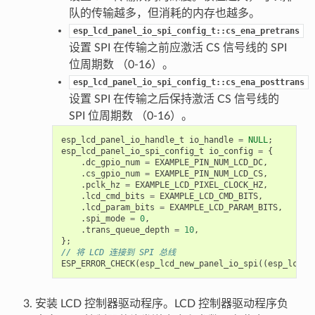
队的传输越多，但消耗的内存也越多。
esp_lcd_panel_io_spi_config_t::cs_ena_pretrans
设置 SPI 在传输之前应激活 CS 信号线的 SPI
位周期数 （0-16）。
esp_lcd_panel_io_spi_config_t::cs_ena_posttrans
设置 SPI 在传输之后保持激活 CS 信号线的
SPI 位周期数 （0-16）。
esp_lcd_panel_io_handle_t
io_handle
=
NULL
;
esp_lcd_panel_io_spi_config_t
io_config
=
{
.
dc_gpio_num
=
EXAMPLE_PIN_NUM_LCD_DC
,
.
cs_gpio_num
=
EXAMPLE_PIN_NUM_LCD_CS
,
.
pclk_hz
=
EXAMPLE_LCD_PIXEL_CLOCK_HZ
,
.
lcd_cmd_bits
=
EXAMPLE_LCD_CMD_BITS
,
.
lcd_param_bits
=
EXAMPLE_LCD_PARAM_BITS
,
.
spi_mode
=
0
,
.
trans_queue_depth
=
10
,
};
// 将 LCD 连接到 SPI 总线
ESP_ERROR_CHECK
(
esp_lcd_new_panel_io_spi
((
esp_lcd_s
安装 LCD 控制器驱动程序。LCD 控制器驱动程序负