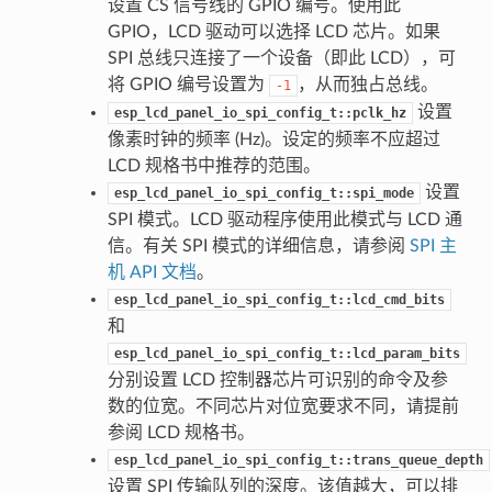
设置 CS 信号线的 GPIO 编号。使用此
GPIO，LCD 驱动可以选择 LCD 芯片。如果
SPI 总线只连接了一个设备（即此 LCD），可
将 GPIO 编号设置为
，从而独占总线。
-1
设置
esp_lcd_panel_io_spi_config_t::pclk_hz
像素时钟的频率 (Hz)。设定的频率不应超过
LCD 规格书中推荐的范围。
设置
esp_lcd_panel_io_spi_config_t::spi_mode
SPI 模式。LCD 驱动程序使用此模式与 LCD 通
信。有关 SPI 模式的详细信息，请参阅
SPI 主
机 API 文档
。
esp_lcd_panel_io_spi_config_t::lcd_cmd_bits
和
esp_lcd_panel_io_spi_config_t::lcd_param_bits
分别设置 LCD 控制器芯片可识别的命令及参
数的位宽。不同芯片对位宽要求不同，请提前
参阅 LCD 规格书。
esp_lcd_panel_io_spi_config_t::trans_queue_depth
设置 SPI 传输队列的深度。该值越大，可以排