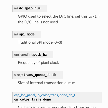
dc_gpio_num
int
GPIO used to select the D/C line, set this to -1 if
the D/C line is not used
spi_mode
int
Traditional SPI mode (0~3)
pclk_hz
unsigned
int
Frequency of pixel clock
trans_queue_depth
size_t
Size of internal transaction queue
esp_lcd_panel_io_color_trans_done_cb_t
on_color_trans_done
Callback invoked when color data transfer has