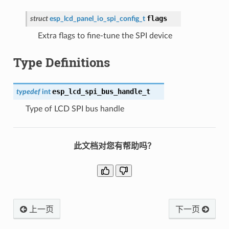
flags
struct
esp_lcd_panel_io_spi_config_t
Extra flags to fine-tune the SPI device
Type Definitions
esp_lcd_spi_bus_handle_t
typedef
int
Type of LCD SPI bus handle
此文档对您有帮助吗？
上一页
下一页