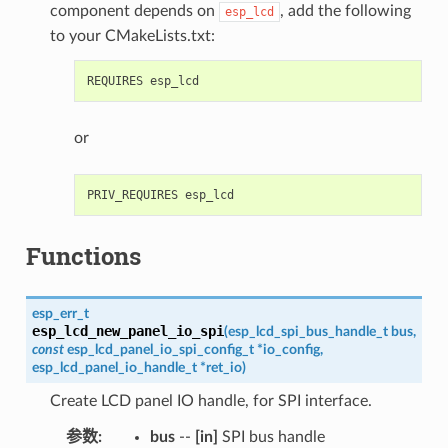
component depends on
, add the following
esp_lcd
to your CMakeLists.txt:
or
Functions
esp_err_t
esp_lcd_new_panel_io_spi
(
esp_lcd_spi_bus_handle_t
bus
,
const
esp_lcd_panel_io_spi_config_t
*
io_config
,
esp_lcd_panel_io_handle_t
*
ret_io
)
Create LCD panel IO handle, for SPI interface.
参数
:
bus
--
[in]
SPI bus handle