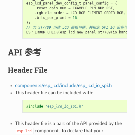
esp_lcd_panel_dev_config_t
panel_config
=
{
.
reset_gpio_num
=
EXAMPLE_PIN_NUM_RST
,
.
rgb_ele_order
=
LCD_RGB_ELEMENT_ORDER_BGR
,
.
bits_per_pixel
=
16
,
};
// 为 ST7789 创建 LCD 面板句柄，并指定 SPI IO 设备句柄
ESP_ERROR_CHECK
(
esp_lcd_new_panel_st7789
(
io_handle
,
API 参考
Header File
components/esp_lcd/include/esp_lcd_io_spi.h
This header file can be included with:
#include
"esp_lcd_io_spi.h"
This header file is a part of the API provided by the
component. To declare that your
esp_lcd