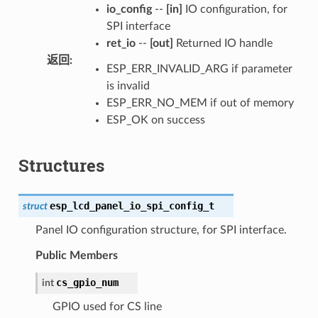
io_config
--
[in]
IO configuration, for
SPI interface
ret_io
--
[out]
Returned IO handle
返回
:
ESP_ERR_INVALID_ARG if parameter
is invalid
ESP_ERR_NO_MEM if out of memory
ESP_OK on success
Structures
esp_lcd_panel_io_spi_config_t
struct
Panel IO configuration structure, for SPI interface.
Public Members
cs_gpio_num
int
GPIO used for CS line