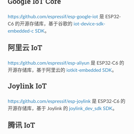
Google IoT Core
https://github.com/espressif/esp-google-iot
是 ESP32-
C6 的开源存储库，基于谷歌的
iot-device-sdk-
embedded-c SDK
。
阿里云 IoT
https://github.com/espressif/esp-aliyun
是 ESP32-C6 的
开源存储库，基于阿里云的
iotkit-embedded SDK
。
Joylink IoT
https://github.com/espressif/esp-joylink
是 ESP32-C6 的
开源存储库，基于 Joylink 的
joylink_dev_sdk SDK
。
腾讯 IoT