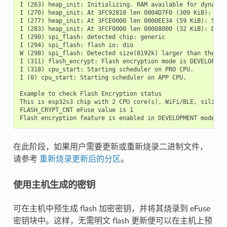
I (263) heap_init: Initializing. RAM available for dynamic 
I (270) heap_init: At 3FC92810 len 0004D7F0 (309 KiB): D/IR
I (277) heap_init: At 3FCE0000 len 0000EE34 (59 KiB): STACK
I (283) heap_init: At 3FCF0000 len 00008000 (32 KiB): DRAM

I (290) spi_flash: detected chip: generic

I (294) spi_flash: flash io: dio

W (298) spi_flash: Detected size(8192k) larger than the si
I (311) flash_encrypt: Flash encryption mode is DEVELOPMENT
I (318) cpu_start: Starting scheduler on PRO CPU.

I (0) cpu_start: Starting scheduler on APP CPU.

Example to check Flash Encryption status

This is esp32s3 chip with 2 CPU core(s), WiFi/BLE, silicon 
FLASH_CRYPT_CNT eFuse value is 1

在此阶段，如果用户需要更新或重新烧录二进制文件，
请参考
重新烧录更新后的分区
。
使用主机生成的密钥
可在主机中预生成 flash 加密密钥，并将其烧录到 eFuse
密钥块中。这样，无需明文 flash 更新便可以在主机上预