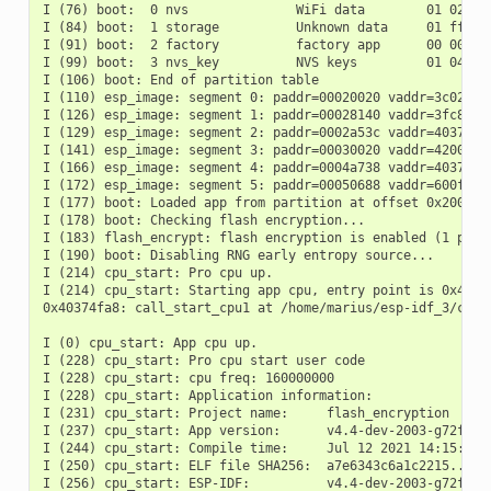
I (76) boot:  0 nvs              WiFi data        01 02 000
I (84) boot:  1 storage          Unknown data     01 ff 000
I (91) boot:  2 factory          factory app      00 00 000
I (99) boot:  3 nvs_key          NVS keys         01 04 001
I (106) boot: End of partition table

I (110) esp_image: segment 0: paddr=00020020 vaddr=3c020020
I (126) esp_image: segment 1: paddr=00028140 vaddr=3fc8fa30
I (129) esp_image: segment 2: paddr=0002a53c vaddr=40374000
I (141) esp_image: segment 3: paddr=00030020 vaddr=42000020
I (166) esp_image: segment 4: paddr=0004a738 vaddr=40379adc
I (172) esp_image: segment 5: paddr=00050688 vaddr=600fe000
I (177) boot: Loaded app from partition at offset 0x20000

I (178) boot: Checking flash encryption...

I (183) flash_encrypt: flash encryption is enabled (1 plain
I (190) boot: Disabling RNG early entropy source...

I (214) cpu_start: Pro cpu up.

I (214) cpu_start: Starting app cpu, entry point is 0x40374
0x40374fa8: call_start_cpu1 at /home/marius/esp-idf_3/compo
I (0) cpu_start: App cpu up.

I (228) cpu_start: Pro cpu start user code

I (228) cpu_start: cpu freq: 160000000

I (228) cpu_start: Application information:

I (231) cpu_start: Project name:     flash_encryption

I (237) cpu_start: App version:      v4.4-dev-2003-g72fdecc
I (244) cpu_start: Compile time:     Jul 12 2021 14:15:34

I (250) cpu_start: ELF file SHA256:  a7e6343c6a1c2215...

I (256) cpu_start: ESP-IDF:          v4.4-dev-2003-g72fdecc