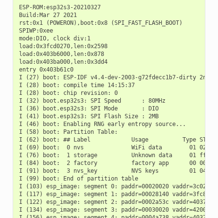
ESP-ROM:esp32s3-20210327

Build:Mar 27 2021

rst:0x1 (POWERON),boot:0x8 (SPI_FAST_FLASH_BOOT)

SPIWP:0xee

mode:DIO, clock div:1

load:0x3fcd0270,len:0x2598

load:0x403b6000,len:0x878

load:0x403ba000,len:0x3dd4

entry 0x403b61c0

I (27) boot: ESP-IDF v4.4-dev-2003-g72fdecc1b7-dirty 2nd st
I (28) boot: compile time 14:15:37

I (28) boot: chip revision: 0

I (32) boot.esp32s3: SPI Speed      : 80MHz

I (36) boot.esp32s3: SPI Mode       : DIO

I (41) boot.esp32s3: SPI Flash Size : 2MB

I (46) boot: Enabling RNG early entropy source...

I (58) boot: Partition Table:

I (62) boot: ## Label            Usage          Type ST Off
I (69) boot:  0 nvs              WiFi data        01 02 000
I (76) boot:  1 storage          Unknown data     01 ff 000
I (84) boot:  2 factory          factory app      00 00 000
I (91) boot:  3 nvs_key          NVS keys         01 04 001
I (99) boot: End of partition table

I (103) esp_image: segment 0: paddr=00020020 vaddr=3c020020
I (117) esp_image: segment 1: paddr=00028140 vaddr=3fc8fa30
I (122) esp_image: segment 2: paddr=0002a53c vaddr=40374000
I (134) esp_image: segment 3: paddr=00030020 vaddr=42000020
I (156) esp_image: segment 4: paddr=0004a738 vaddr=40379adc