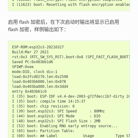
启用 flash 加密后，在下次启动时输出将显示已启用
flash 加密，样例输出如下：
ESP-ROM:esp32s3-20210327

Build:Mar 27 2021

rst:0x3 (RTC_SW_SYS_RST),boot:0x8 (SPI_FAST_FLASH_BOOT)

Saved PC:0x403bb1d6

SPIWP:0xee

mode:DIO, clock div:1

load:0x3fcd0270,len:0x2598

load:0x403b6000,len:0x878

load:0x403ba000,len:0x3dd4

entry 0x403b61c0

I (35) boot: ESP-IDF v4.4-dev-2003-g72fdecc1b7-dirty 2nd st
I (35) boot: compile time 14:15:37

I (35) boot: chip revision: 0

I (39) boot.esp32s3: SPI Speed      : 80MHz

I (44) boot.esp32s3: SPI Mode       : DIO

I (48) boot.esp32s3: SPI Flash Size : 2MB

I (53) boot: Enabling RNG early entropy source...

I (65) boot: Partition Table:

I (69) boot: ## Label            Usage          Type ST Off