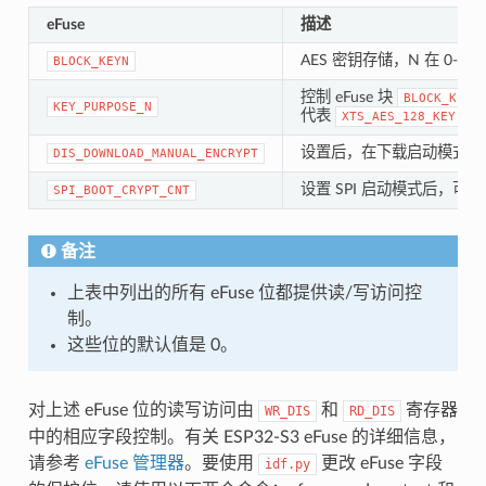
eFuse
描述
AES 密钥存储，N 在 0-5 
BLOCK_KEYN
控制 eFuse 块
BLOCK_KEYN
KEY_PURPOSE_N
代表
。
XTS_AES_128_KEY
设置后，在下载启动模式下禁用
DIS_DOWNLOAD_MANUAL_ENCRYPT
设置 SPI 启动模式后，可
SPI_BOOT_CRYPT_CNT
备注
上表中列出的所有 eFuse 位都提供读/写访问控
制。
这些位的默认值是 0。
对上述 eFuse 位的读写访问由
和
寄存器
WR_DIS
RD_DIS
中的相应字段控制。有关 ESP32-S3 eFuse 的详细信息，
请参考
eFuse 管理器
。要使用
更改 eFuse 字段
idf.py