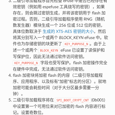
二级引导加载程序首先检查 eFuse 中是否已经存在有
效密钥（例如用 espefuse 工具烧写的密钥），如果
存在，则会跳过密钥生成，并将该密钥用于 flash 加
密过程。否则，二级引导加载程序使用 RNG（随机
数发生器）模块生成一个 256 位或 512 位的密钥，
具体位数取决于
生成的 XTS-AES 密钥的大小
，然后
将其分别写入一个或两个
BLOCK_KEYN
eFuse 中。软
件也为存储密钥的块更新了
。由于上
KEY_PURPOSE_N
述一个或两个
eFuse 已设置了读保护和
BLOCK_KEYN
写保护位，因此无法通过软件访问密钥。
字段也受写保护。flash 加密操作完全
KEY_PURPOSE_N
在硬件中完成，无法通过软件访问密钥。
flash 加密块将加密 flash 的内容（二级引导加载程
序、应用程序、以及标有“加密”标志的分区）。就地
加密可能会耗些时间（对于大分区最多需要一分
钟）。
二级引导加载程序将在
(0b001)
SPI_BOOT_CRYPT_CNT
中设置第一个可用位来对已加密的 flash 内容进行标
记。设置奇数位。