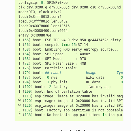
configsip:
0
,
SPIWP:0xee

clk_drv:0x00,q_drv:0x00,d_drv:0x00,cs0_drv:0x00,hd_drv:
mode:DIO,
clock
div:2

load:0x3fff0018,len:4

load:0x3fff001c,len:8452

load:0x40078000,len:13616

load:0x40080400,len:6664

entry
0x40080764

I
(
56
)
boot:
ESP-IDF
v4.0-dev-850-gc4447462d-dirty
2nd
I
(
56
)
boot:
compile
time
15
:37:14

I
(
58
)
boot:
Enabling
RNG
early
entropy
source...

I
(
64
)
boot:
SPI
Speed
:
40MHz

I
(
68
)
boot:
SPI
Mode
:
DIO

I
(
72
)
boot:
SPI
Flash
Size
:
4MB

I
(
76
)
boot:
Partition
Table:

I
(
79
)
boot:
## Label            Usage          Type ST
I
(
87
)
boot:
0
nvs
WiFi
data
01
02
I
(
94
)
boot:
1
phy_init
RF
data
01
01
I
(
102
)
boot:
2
factory
factory
app
00
0
I
(
109
)
boot:
End
of
partition
table

E
(
113
)
esp_image:
image
at
0x20000
has
invalid
magic
b
W
(
120
)
esp_image:
image
at
0x20000
has
invalid
SPI
mod
W
(
126
)
esp_image:
image
at
0x20000
has
invalid
SPI
siz
E
(
132
)
boot:
Factory
app
partition
is
not
bootable

E
(
138
)
boot:
No
bootable
app
partitions
in
the
partiti