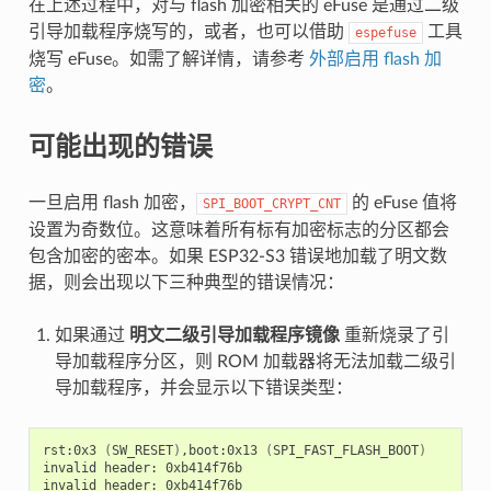
在上述过程中，对与 flash 加密相关的 eFuse 是通过二级
引导加载程序烧写的，或者，也可以借助
工具
espefuse
烧写 eFuse。如需了解详情，请参考
外部启用 flash 加
密
。
可能出现的错误
一旦启用 flash 加密，
的 eFuse 值将
SPI_BOOT_CRYPT_CNT
设置为奇数位。这意味着所有标有加密标志的分区都会
包含加密的密本。如果 ESP32-S3 错误地加载了明文数
据，则会出现以下三种典型的错误情况：
如果通过
明文二级引导加载程序镜像
重新烧录了引
导加载程序分区，则 ROM 加载器将无法加载二级引
导加载程序，并会显示以下错误类型：
rst:0x3
(
SW_RESET
)
,boot:0x13
(
SPI_FAST_FLASH_BOOT
)
invalid
header:
0xb414f76b

invalid
header:
0xb414f76b
