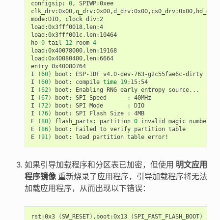
configsip:
0
,
SPIWP:0xee

clk_drv:0x00,q_drv:0x00,d_drv:0x00,cs0_drv:0x00,hd_drv:
mode:DIO,
clock
div:2

load:0x3fff0018,len:4

load:0x3fff001c,len:10464

ho
0
tail
12
room
4
load:0x40078000,len:19168

load:0x40080400,len:6664

entry
0x40080764

I
(
60
)
boot:
ESP-IDF
v4.0-dev-763-g2c55fae6c-dirty
2nd
I
(
60
)
boot:
compile
time
19
:15:54

I
(
62
)
boot:
Enabling
RNG
early
entropy
source...

I
(
67
)
boot:
SPI
Speed
:
40MHz

I
(
72
)
boot:
SPI
Mode
:
DIO

I
(
76
)
boot:
SPI
Flash
Size
:
4MB

E
(
80
)
flash_parts:
partition
0
invalid
magic
number
0x
E
(
86
)
boot:
Failed
to
verify
partition
table

E
(
91
)
boot:
load
partition
table
如果引导加载程序和分区表已加密，但使用
明文应用
程序镜像
重新烧录了应用程序，引导加载程序将无法
加载应用程序，从而出现以下错误：
rst:0x3
(
SW_RESET
)
,boot:0x13
(
SPI_FAST_FLASH_BOOT
)