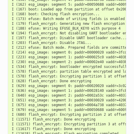
I (162) esp_image: segment 5: paddr=00050688 vaddr=600fe000
I (167) boot: Loaded app from partition at offset 0x20000

I (168) boot: Checking flash encryption...

I (173) efuse: Batch mode of writing fields is enabled

I (179) flash_encrypt: Generating new flash encryption key.
I (188) efuse: Writing EFUSE_BLK_KEY0 with purpose 4

W (194) flash_encrypt: Not disabling UART bootloader encryp
I (197) flash_encrypt: Disable UART bootloader cache...

I (203) flash_encrypt: Disable JTAG...

I (212) efuse: Batch mode. Prepared fields are committed

I (214) esp_image: segment 0: paddr=00000020 vaddr=3fcd0270
I (223) esp_image: segment 1: paddr=000025c0 vaddr=403b6000
I (230) esp_image: segment 2: paddr=00002e40 vaddr=403ba000
I (534) flash_encrypt: bootloader encrypted successfully

I (578) flash_encrypt: partition table encrypted and loaded
I (578) flash_encrypt: Encrypting partition 1 at offset 0x1
I (628) flash_encrypt: Done encrypting

I (629) esp_image: segment 0: paddr=00020020 vaddr=3c020020
I (636) esp_image: segment 1: paddr=00028140 vaddr=3fc8fa30
I (640) esp_image: segment 2: paddr=0002a53c vaddr=40374000
I (651) esp_image: segment 3: paddr=00030020 vaddr=42000020
I (675) esp_image: segment 4: paddr=0004a738 vaddr=40379adc
I (679) esp_image: segment 5: paddr=00050688 vaddr=600fe000
I (680) flash_encrypt: Encrypting partition 2 at offset 0x2
I (11571) flash_encrypt: Done encrypting

I (11571) flash_encrypt: Encrypting partition 3 at offset 0
I (11617) flash_encrypt: Done encrypting

I (11618) flash_encrypt: Flash encryption completed
