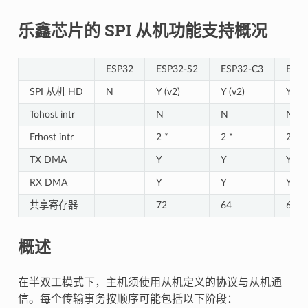
乐鑫芯片的 SPI 从机功能支持概况
ESP32
ESP32-S2
ESP32-C3
ESP3
SPI 从机 HD
N
Y (v2)
Y (v2)
Y (v2
Tohost intr
N
N
N
Frhost intr
2 *
2 *
2 *
TX DMA
Y
Y
Y
RX DMA
Y
Y
Y
共享寄存器
72
64
64
概述
在半双工模式下，主机须使用从机定义的协议与从机通
信。每个传输事务按顺序可能包括以下阶段：