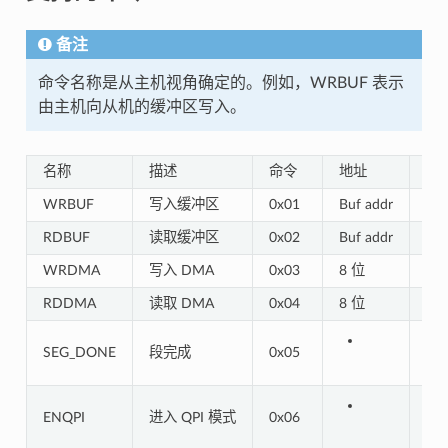
备注
命令名称是从主机视角确定的。例如，WRBUF 表示
由主机向从机的缓冲区写入。
名称
描述
命令
地址
数
WRBUF
写入缓冲区
0x01
Buf addr
主
RDBUF
读取缓冲区
0x02
Buf addr
从
WRDMA
写入 DMA
0x03
8 位
主
RDDMA
读取 DMA
0x04
8 位
从
SEG_DONE
段完成
0x05
ENQPI
进入 QPI 模式
0x06