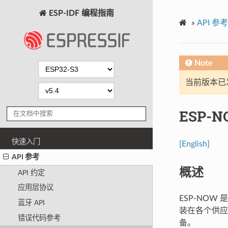
ESP-IDF 编程指南
»
API 参考
Note
当前版本已发布
ESP-N
快速入门
[English]
API 参考
概述
API 约定
应用层协议
ESP-NOW
蓝牙 API
装在各个供应商
错误代码参考
备。