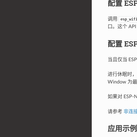
配置 ES
调用
esp_wif
口。这个 AP
配置 ES
当且仅当 ES
进行休眠时
Window 
如果对 ESP
请参考
非连
应用示例