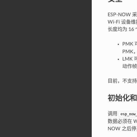
ESP-NOW 
Wi-Fi 设
长度均为 16
PMK 
PMK
LMK
动作帧
目前，不支持
初始化和
调用
esp_now
数据必须在 W
NOW 之后停止