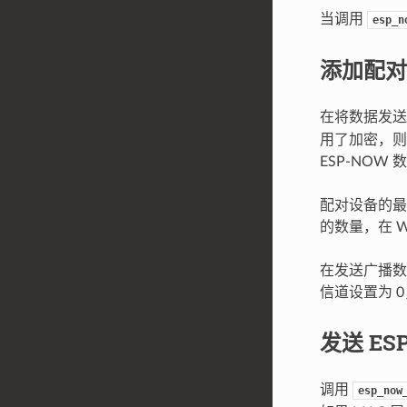
当调用
esp_n
添加配对
在将数据发
用了加密，则必须
ESP-NOW
配对设备的最
的数量，在 Wi-
在发送广播数
信道设置为 
发送 ES
调用
esp_now