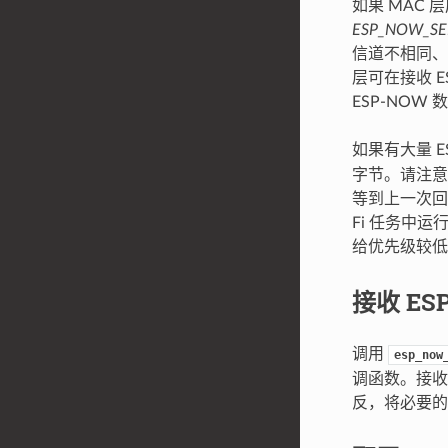
如果 MAC
ESP_NOW_SE
信道不相同、
层可在接收 E
ESP-NOW
如果有大量 E
字节。请注意
等到上一次回调
Fi 任务中
给优先级较低
接收 ES
调用
esp_now
调函数。接收
反，将必要的