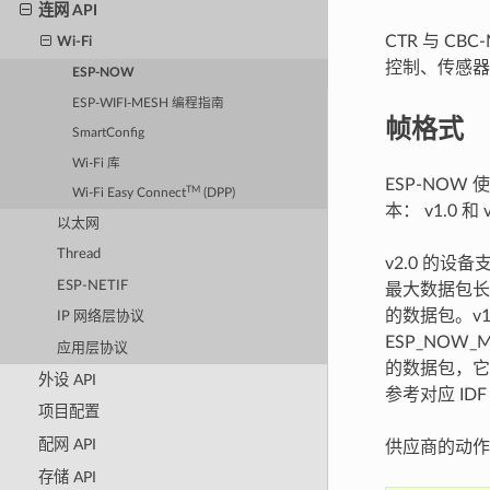
连网 API
CTR 与 C
Wi-Fi
控制、传感器
ESP-NOW
ESP-WIFI-MESH 编程指南
帧格式
SmartConfig
Wi-Fi 库
ESP-NOW
TM
Wi-Fi Easy Connect
(DPP)
本： v1.0 和 
以太网
Thread
v2.0 的设备
ESP-NETIF
最大数据包长度为 
的数据包。v1
IP 网络层协议
ESP_NOW_M
应用层协议
的数据包，它要
外设 API
参考对应 ID
项目配置
配网 API
供应商的动作
存储 API