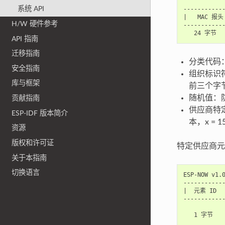
系统 API
------------
|   MAC 报
H/W 硬件参考
------------
API 指南
迁移指南
分类代码
安全指南
组织标识符
库与框架
前三个字
随机值：
贡献指南
供应商特
ESP-IDF 版本简介
本，x = 1
资源
版权和许可证
特定供应商元
关于本指南
切换语言
ESP-NOW v1.0
------------
|  元素 ID  
------------
           
   1 字节   