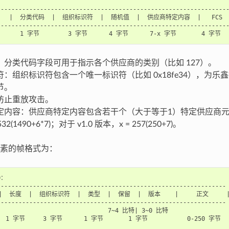
----------------------------------------------------------------
头   |  分类代码  |  组织标识符  |  随机值  |  供应商特定内容  |   FCS   
----------------------------------------------------------------
：分类代码字段可用于指示各个供应商的类别（比如 127）。
：组织标识符包含一个唯一标识符（比如 0x18fe34），为乐鑫
节。
防止重放攻击。
定内容：供应商特定内容包含若干个（大于等于1）特定供应商元素字
532(1490+6*7)；对于 v1.0 版本，x = 257(250+7)。
素的帧格式为：
：

---------------------------------------------------------------

|  长度  |  组织标识符  |  类型  |  保留  |  版本    |     正文     |
---------------------------------------------------------------

                               7~4 比特| 3~0 比特

  1 字节     3 字节      1 字节       1 字节           0-250 字节
