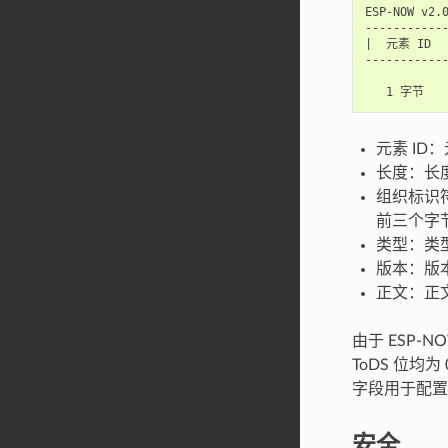
ESP-NOW v2.0
------------
|  元素 ID 
------------
           
元素 ID
长度：长
组织标识符
前三个字
类型：类型
版本：版本
正文：正文
由于 ESP-N
ToDS 位
字段用于配置广播地址 
安全