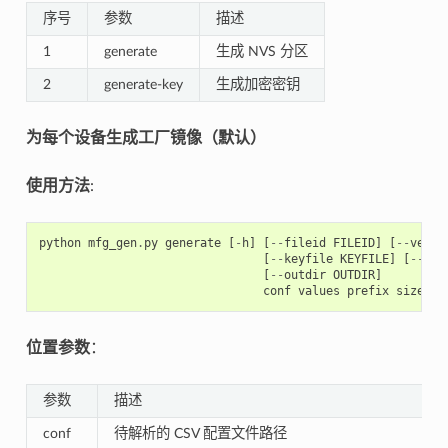
序号
参数
描述
1
generate
生成 NVS 分区
2
generate-key
生成加密密钥
为每个设备生成工厂镜像（默认）
使用方法
:
python
mfg_gen
.
py
generate
[
-
h
]
[
--
fileid
FILEID
]
[
--
versi
[
--
keyfile
KEYFILE
]
[
--
inp
[
--
outdir
OUTDIR
]
conf
values
prefix
size
位置参数
：
参数
描述
conf
待解析的 CSV 配置文件路径