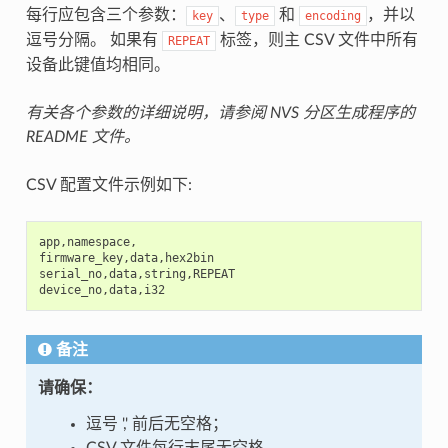
每行应包含三个参数：
、
和
，并以
key
type
encoding
逗号分隔。 如果有
标签，则主 CSV 文件中所有
REPEAT
设备此键值均相同。
有关各个参数的详细说明，请参阅 NVS 分区生成程序的
README 文件。
CSV 配置文件示例如下:
app
,
namespace
,
firmware_key
,
data
,
hex2bin
serial_no
,
data
,
string
,
REPEAT
device_no
,
data
,
i32
备注
请确保：
逗号 ',' 前后无空格；