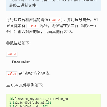
最终二进制文件。
每行应包含相应键的键值 (
) ，并用逗号隔开。如
value
果某键带有
标签，则仅需在第二行（即第一个
REPEAT
条目）输入对应的值，后面其他行为空。
参数描述如下：
value
Data value
是与键对应的键值。
value
主 CSV 文件示例如下:
id
,
firmware_key
,
serial_no
,
device_no
1
,
1
a2b3c4d5e6faabb
,
A1
,
101
2
,
1
a2b3c4d5e6fccdd
,,
102