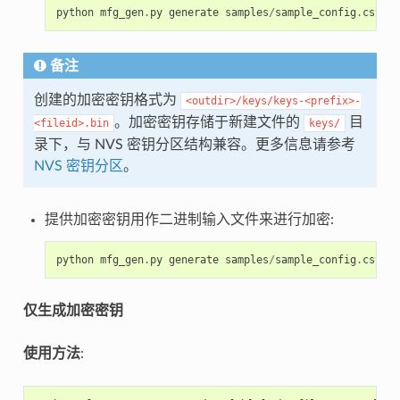
python
mfg_gen
.
py
generate
samples
/
sample_config
.
csv
sa
备注
创建的加密密钥格式为
<outdir>/keys/keys-<prefix>-
。加密密钥存储于新建文件的
目
<fileid>.bin
keys/
录下，与 NVS 密钥分区结构兼容。更多信息请参考
NVS 密钥分区
。
提供加密密钥用作二进制输入文件来进行加密:
python
mfg_gen
.
py
generate
samples
/
sample_config
.
csv
sa
仅生成加密密钥
使用方法
: