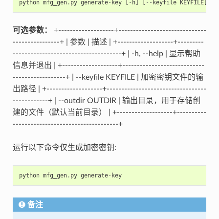
python
mfg_gen
.
py
generate
-
key
[
-
h
]
[
--
keyfile
KEYFILE
]
[
-
可选参数：
+-------------------+------------------------------
----------------+ | 参数 | 描述 | +-------------------+---------
-------------------------------------+ | -h, --help | 显示帮助
信息并退出 | +-------------------+----------------------------
------------------+ | --keyfile KEYFILE | 加密密钥文件的输
出路径 | +-------------------+----------------------------------
------------+ | --outdir OUTDIR | 输出目录，用于存储创
建的文件（默认当前目录） | +-------------------+----------
------------------------------------+
运行以下命令仅生成加密密钥:
python
mfg_gen
.
py
generate
-
key
备注