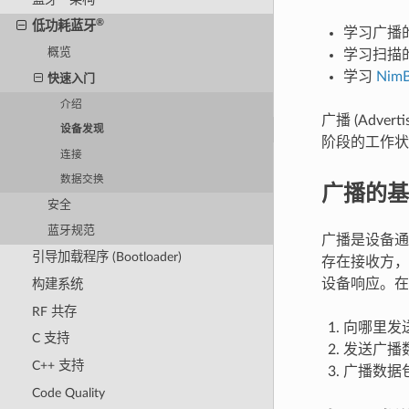
®
低功耗蓝牙
学习广播
概览
学习扫描
学习
Nim
快速入门
介绍
广播 (Adver
设备发现
阶段的工作状
连接
数据交换
广播的基
安全
蓝牙规范
广播是设备通
引导加载程序 (Bootloader)
存在接收方，
设备响应。在
构建系统
RF 共存
向哪里发送
C 支持
发送广播数
C++ 支持
广播数据包
Code Quality