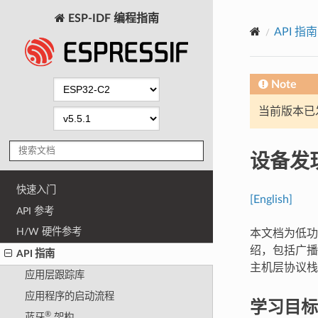
ESP-IDF 编程指南
API 指南
Note
当前版本已发布
设备发
快速入门
[English]
API 参考
H/W 硬件参考
本文档为低功耗
绍，包括广
API 指南
主机层协议栈
应用层跟踪库
应用程序的启动流程
学习目标
®
蓝牙
架构