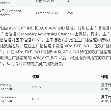
Legacy ADV
31
Packet)
(Extended
Extended ADV
254
Packet)
据包由
ADV_EXT_IND
和
AUX_ADV_IND
组成，分别在主广播信道 (Prima
和次广播信道 (Secondary Advertising Channel) 上传输。
，次广播信道对应于信道 0-36 。由于接收方总是在主广播信道中接
广播数据包时，应在主广播信道中发送
ADV_EXT_IND
，在次广播
D
，并在
ADV_EXT_IND
中指示
AUX_ADV_IND
所在的次广播信
接收到主广播信道的
ADV_EXT_IND
以后，根据指示到指定的次广
D
，从而得到完整的扩展广播数据包。
信道
作用
rimary
用于
37-39
Channel)
ADV_
econdary
用于
0-36
Channel)
AUX_