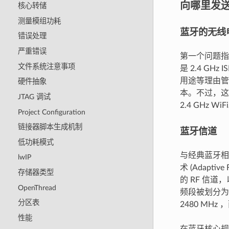
向哪里发
核心转储
测量模组功耗
蓝牙的无线
错误处理
严重错误
第一个问题指
文件系统注意事项
是 2.4 G
用途等理由管
硬件抽象
本。不过，这
JTAG 调试
2.4 GHz WiF
Project Configuration
链接器脚本生成机制
蓝牙信道
低功耗模式
与经典蓝牙相
lwIP
术 (Adapt
存储器类型
的 RF 信道
OpenThread
频段被划分为 40
分区表
2480 MHz
性能
在蓝牙核心规范 4