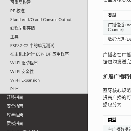
可重复构建
RF 校准
类型
Standard I/O and Console Output
广播信道 (Adve
线程局部存储
Channel)
工具
数据信道 (Dat
ESP32-C2 中的单元测试
在主机上运行 ESP-IDF 应用程序
广播者在广播
据包均发送完
Wi-Fi 驱动程序
Wi-Fi 安全性
扩展广播特
Wi-Fi Expansion
PHY
蓝牙核心规范
提高广播的可用性
迁移指南
据包分为
安全指南
库与框架
类型
贡献指南
主广播数据包 (