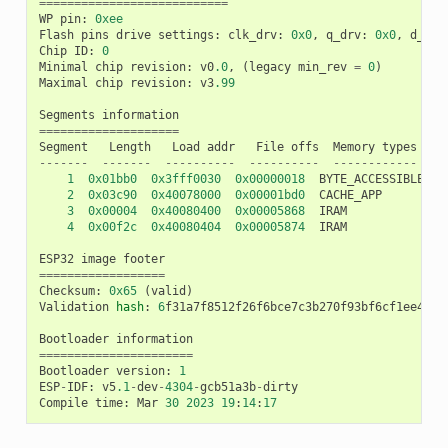
===========================
WP
pin
:
0xee
Flash
pins
drive
settings
:
clk_drv
:
0x0
,
q_drv
:
0x0
,
d_drv
Chip
ID
:
0
Minimal
chip
revision
:
v0
.0
,
(
legacy
min_rev
=
0
)
Maximal
chip
revision
:
v3
.99
Segments
information
====================
Segment
Length
Load
addr
File
offs
Memory
types
-------
-------
----------
----------
------------
1
0x01bb0
0x3fff0030
0x00000018
BYTE_ACCESSIBLE
,
D
2
0x03c90
0x40078000
0x00001bd0
CACHE_APP
3
0x00004
0x40080400
0x00005868
IRAM
4
0x00f2c
0x40080404
0x00005874
IRAM
ESP32
image
footer
==================
Checksum
:
0x65
(
valid
)
Validation
hash
:
6
f31a7f8512f26f6bce7c3b270f93bf6cf1ee4602
Bootloader
information
======================
Bootloader
version
:
1
ESP
-
IDF
:
v5
.1
-
dev
-
4304
-
gcb51a3b
-
dirty
Compile
time
:
Mar
30
2023
19
:
14
:
17