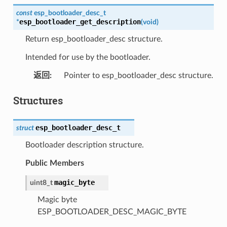
const
esp_bootloader_desc_t
esp_bootloader_get_description
*
(
void
)
Return esp_bootloader_desc structure.
Intended for use by the bootloader.
返回
:
Pointer to esp_bootloader_desc structure.
Structures
esp_bootloader_desc_t
struct
Bootloader description structure.
Public Members
magic_byte
uint8_t
Magic byte
ESP_BOOTLOADER_DESC_MAGIC_BYTE