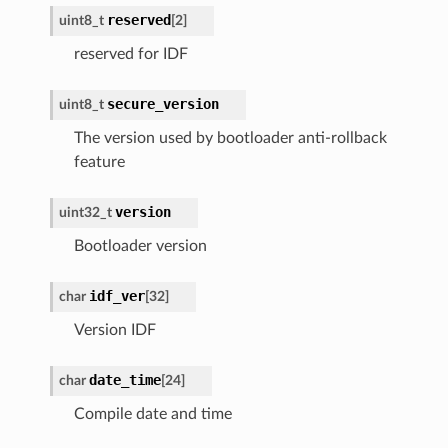
reserved
uint8_t
[
2
]
reserved for IDF
secure_version
uint8_t
The version used by bootloader anti-rollback
feature
version
uint32_t
Bootloader version
idf_ver
char
[
32
]
Version IDF
date_time
char
[
24
]
Compile date and time