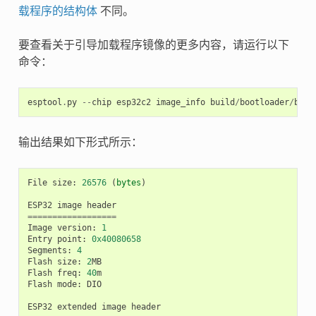
载程序的结构体
不同。
要查看关于引导加载程序镜像的更多内容，请运行以下
命令：
esptool
.
py
--
chip
esp32c2
image_info
build
/
bootloader
/
boot
输出结果如下形式所示：
File
size
:
26576
(
bytes
)
ESP32
image
header
==================
Image
version
:
1
Entry
point
:
0x40080658
Segments
:
4
Flash
size
:
2
MB
Flash
freq
:
40
m
Flash
mode
:
DIO
ESP32
extended
image
header