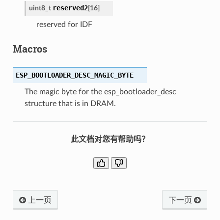
reserved2
uint8_t
[
16
]
reserved for IDF
Macros
ESP_BOOTLOADER_DESC_MAGIC_BYTE
The magic byte for the esp_bootloader_desc
structure that is in DRAM.
此文档对您有帮助吗？
上一页
下一页