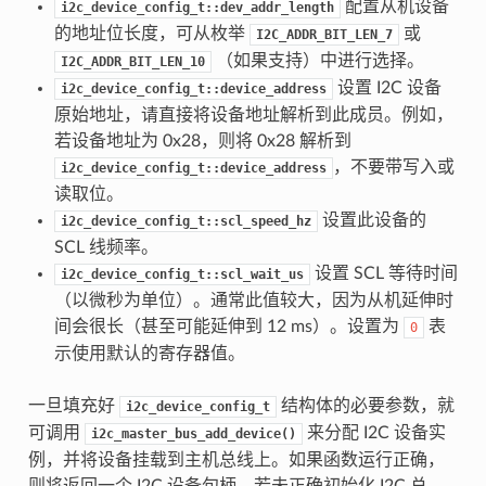
配置从机设备
i2c_device_config_t::dev_addr_length
的地址位长度，可从枚举
或
I2C_ADDR_BIT_LEN_7
（如果支持）中进行选择。
I2C_ADDR_BIT_LEN_10
设置 I2C 设备
i2c_device_config_t::device_address
原始地址，请直接将设备地址解析到此成员。例如，
若设备地址为 0x28，则将 0x28 解析到
，不要带写入或
i2c_device_config_t::device_address
读取位。
设置此设备的
i2c_device_config_t::scl_speed_hz
SCL 线频率。
设置 SCL 等待时间
i2c_device_config_t::scl_wait_us
（以微秒为单位）。通常此值较大，因为从机延伸时
间会很长（甚至可能延伸到 12 ms）。设置为
表
0
示使用默认的寄存器值。
一旦填充好
结构体的必要参数，就
i2c_device_config_t
可调用
来分配 I2C 设备实
i2c_master_bus_add_device()
例，并将设备挂载到主机总线上。如果函数运行正确，
则将返回一个 I2C 设备句柄。若未正确初始化 I2C 总