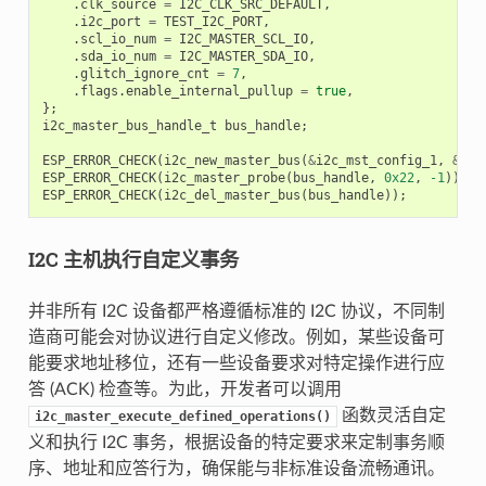
.
clk_source
=
I2C_CLK_SRC_DEFAULT
,
.
i2c_port
=
TEST_I2C_PORT
,
.
scl_io_num
=
I2C_MASTER_SCL_IO
,
.
sda_io_num
=
I2C_MASTER_SDA_IO
,
.
glitch_ignore_cnt
=
7
,
.
flags
.
enable_internal_pullup
=
true
,
};
i2c_master_bus_handle_t
bus_handle
;
ESP_ERROR_CHECK
(
i2c_new_master_bus
(
&
i2c_mst_config_1
,
&
bus
ESP_ERROR_CHECK
(
i2c_master_probe
(
bus_handle
,
0x22
,
-1
));
ESP_ERROR_CHECK
(
i2c_del_master_bus
(
bus_handle
));
I2C 主机执行自定义事务
并非所有 I2C 设备都严格遵循标准的 I2C 协议，不同制
造商可能会对协议进行自定义修改。例如，某些设备可
能要求地址移位，还有一些设备要求对特定操作进行应
答 (ACK) 检查等。为此，开发者可以调用
函数灵活自定
i2c_master_execute_defined_operations()
义和执行 I2C 事务，根据设备的特定要求来定制事务顺
序、地址和应答行为，确保能与非标准设备流畅通讯。