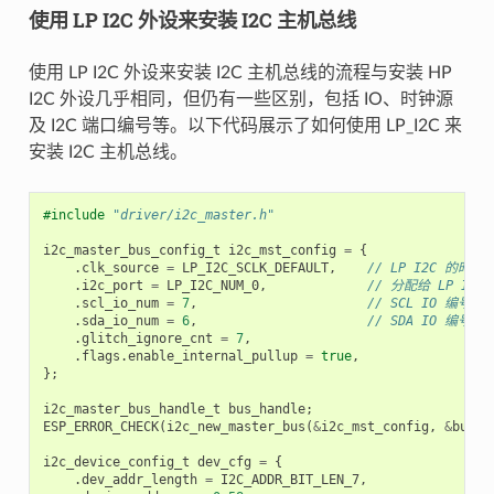
使用 LP I2C 外设来安装 I2C 主机总线
使用 LP I2C 外设来安装 I2C 主机总线的流程与安装 HP
I2C 外设几乎相同，但仍有一些区别，包括 IO、时钟源
及 I2C 端口编号等。以下代码展示了如何使用 LP_I2C 来
安装 I2C 主机总线。
#include
"driver/i2c_master.h"
i2c_master_bus_config_t
i2c_mst_config
=
{
.
clk_source
=
LP_I2C_SCLK_DEFAULT
,
// LP I2C 的时钟
.
i2c_port
=
LP_I2C_NUM_0
,
// 分配给 LP I2C
.
scl_io_num
=
7
,
// SCL IO 编
.
sda_io_num
=
6
,
// SDA IO 编
.
glitch_ignore_cnt
=
7
,
.
flags
.
enable_internal_pullup
=
true
,
};
i2c_master_bus_handle_t
bus_handle
;
ESP_ERROR_CHECK
(
i2c_new_master_bus
(
&
i2c_mst_config
,
&
bus_h
i2c_device_config_t
dev_cfg
=
{
.
dev_addr_length
=
I2C_ADDR_BIT_LEN_7
,