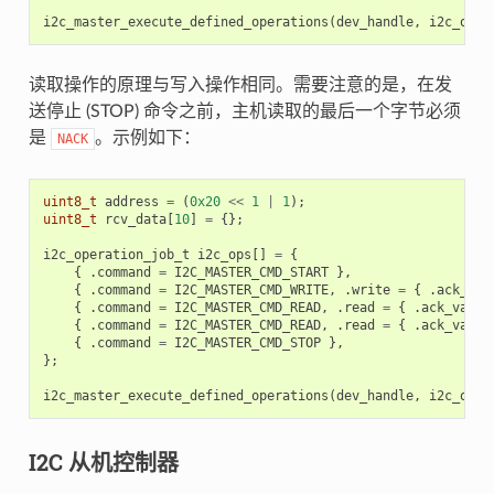
i2c_master_execute_defined_operations
(
dev_handle
,
i2c_ops
,
读取操作的原理与写入操作相同。需要注意的是，在发
送停止 (STOP) 命令之前，主机读取的最后一个字节必须
是
。示例如下：
NACK
uint8_t
address
=
(
0x20
<<
1
|
1
);
uint8_t
rcv_data
[
10
]
=
{};
i2c_operation_job_t
i2c_ops
[]
=
{
{
.
command
=
I2C_MASTER_CMD_START
},
{
.
command
=
I2C_MASTER_CMD_WRITE
,
.
write
=
{
.
ack_che
{
.
command
=
I2C_MASTER_CMD_READ
,
.
read
=
{
.
ack_value
{
.
command
=
I2C_MASTER_CMD_READ
,
.
read
=
{
.
ack_value
{
.
command
=
I2C_MASTER_CMD_STOP
},
};
i2c_master_execute_defined_operations
(
dev_handle
,
i2c_ops
,
I2C 从机控制器