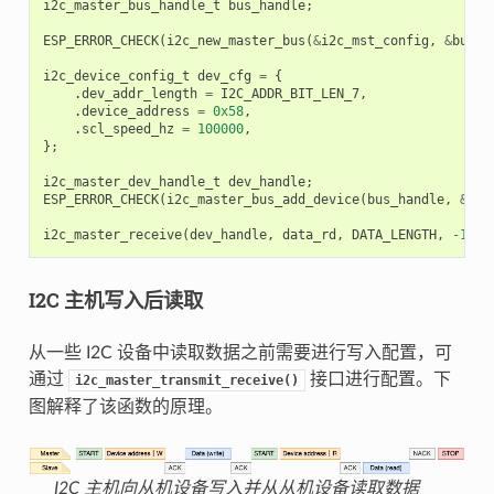
i2c_master_bus_handle_t
bus_handle
;
ESP_ERROR_CHECK
(
i2c_new_master_bus
(
&
i2c_mst_config
,
&
bus_h
i2c_device_config_t
dev_cfg
=
{
.
dev_addr_length
=
I2C_ADDR_BIT_LEN_7
,
.
device_address
=
0x58
,
.
scl_speed_hz
=
100000
,
};
i2c_master_dev_handle_t
dev_handle
;
ESP_ERROR_CHECK
(
i2c_master_bus_add_device
(
bus_handle
,
&
dev
i2c_master_receive
(
dev_handle
,
data_rd
,
DATA_LENGTH
,
-1
);
I2C 主机写入后读取
从一些 I2C 设备中读取数据之前需要进行写入配置，可
通过
接口进行配置。下
i2c_master_transmit_receive()
图解释了该函数的原理。
I2C 主机向从机设备写入并从从机设备读取数据