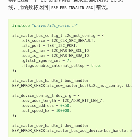
线，此函数将返回
错误。
ESP_ERR_INVALID_ARG
#include
"driver/i2c_master.h"
i2c_master_bus_config_t
i2c_mst_config
=
{
.
clk_source
=
I2C_CLK_SRC_DEFAULT
,
.
i2c_port
=
TEST_I2C_PORT
,
.
scl_io_num
=
I2C_MASTER_SCL_IO
,
.
sda_io_num
=
I2C_MASTER_SDA_IO
,
.
glitch_ignore_cnt
=
7
,
.
flags
.
enable_internal_pullup
=
true
,
};
i2c_master_bus_handle_t
bus_handle
;
ESP_ERROR_CHECK
(
i2c_new_master_bus
(
&
i2c_mst_config
,
&
bus_h
i2c_device_config_t
dev_cfg
=
{
.
dev_addr_length
=
I2C_ADDR_BIT_LEN_7
,
.
device_address
=
0x58
,
.
scl_speed_hz
=
100000
,
};
i2c_master_dev_handle_t
dev_handle
;
ESP_ERROR_CHECK
(
i2c_master_bus_add_device
(
bus_handle
,
&
dev