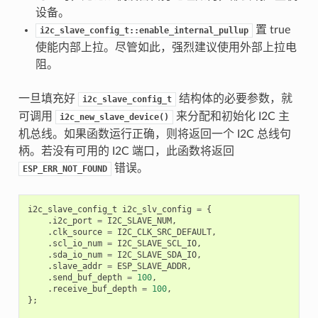
设备。
置 true
i2c_slave_config_t::enable_internal_pullup
使能内部上拉。尽管如此，强烈建议使用外部上拉电
阻。
一旦填充好
结构体的必要参数，就
i2c_slave_config_t
可调用
来分配和初始化 I2C 主
i2c_new_slave_device()
机总线。如果函数运行正确，则将返回一个 I2C 总线句
柄。若没有可用的 I2C 端口，此函数将返回
错误。
ESP_ERR_NOT_FOUND
i2c_slave_config_t
i2c_slv_config
=
{
.
i2c_port
=
I2C_SLAVE_NUM
,
.
clk_source
=
I2C_CLK_SRC_DEFAULT
,
.
scl_io_num
=
I2C_SLAVE_SCL_IO
,
.
sda_io_num
=
I2C_SLAVE_SDA_IO
,
.
slave_addr
=
ESP_SLAVE_ADDR
,
.
send_buf_depth
=
100
,
.
receive_buf_depth
=
100
,
};