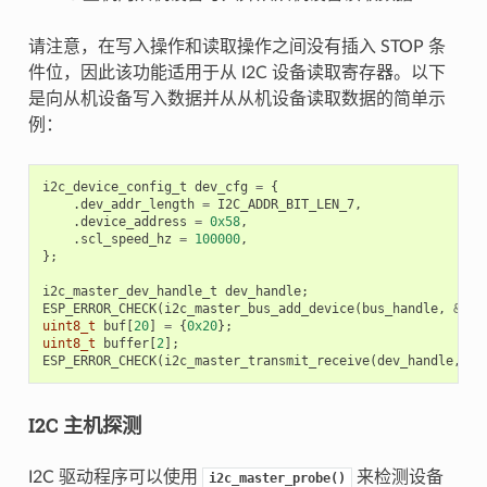
请注意，在写入操作和读取操作之间没有插入 STOP 条
件位，因此该功能适用于从 I2C 设备读取寄存器。以下
是向从机设备写入数据并从从机设备读取数据的简单示
例：
i2c_device_config_t
dev_cfg
=
{
.
dev_addr_length
=
I2C_ADDR_BIT_LEN_7
,
.
device_address
=
0x58
,
.
scl_speed_hz
=
100000
,
};
i2c_master_dev_handle_t
dev_handle
;
ESP_ERROR_CHECK
(
i2c_master_bus_add_device
(
bus_handle
,
&
dev
uint8_t
buf
[
20
]
=
{
0x20
};
uint8_t
buffer
[
2
];
ESP_ERROR_CHECK
(
i2c_master_transmit_receive
(
dev_handle
,
bu
I2C 主机探测
I2C 驱动程序可以使用
来检测设备
i2c_master_probe()