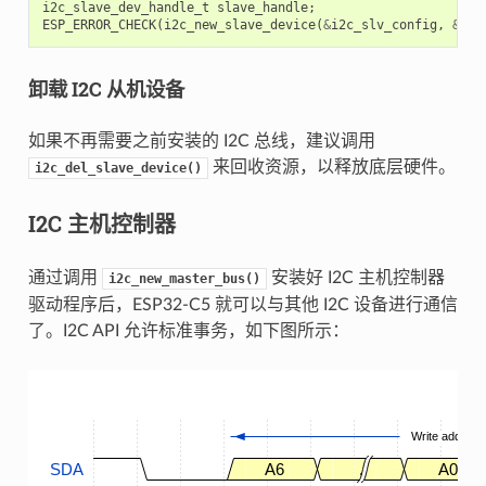
i2c_slave_dev_handle_t
slave_handle
;
ESP_ERROR_CHECK
(
i2c_new_slave_device
(
&
i2c_slv_config
,
&
sla
卸载 I2C 从机设备
如果不再需要之前安装的 I2C 总线，建议调用
来回收资源，以释放底层硬件。
i2c_del_slave_device()
I2C 主机控制器
通过调用
安装好 I2C 主机控制器
i2c_new_master_bus()
驱动程序后，ESP32-C5 就可以与其他 I2C 设备进行通信
了。I2C API 允许标准事务，如下图所示：
Write address
SDA
A6
.
A0