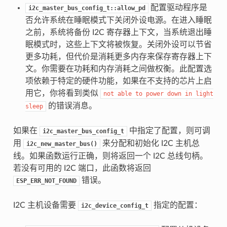
配置驱动程序是
i2c_master_bus_config_t::allow_pd
否允许系统在睡眠模式下关闭外设电源。在进入睡眠
之前，系统将备份 I2C 寄存器上下文，当系统退出睡
眠模式时，这些上下文将被恢复。关闭外设可以节省
更多功耗，但代价是消耗更多内存来保存寄存器上下
文。你需要在功耗和内存消耗之间做权衡。此配置选
项依赖于特定的硬件功能，如果在不支持的芯片上启
用它，你将看到类似
not
able
to
power
down
in
light
的错误消息。
sleep
如果在
中指定了配置，则可调
i2c_master_bus_config_t
用
来分配和初始化 I2C 主机总
i2c_new_master_bus()
线。如果函数运行正确，则将返回一个 I2C 总线句柄。
若没有可用的 I2C 端口，此函数将返回
错误。
ESP_ERR_NOT_FOUND
I2C 主机设备需要
指定的配置：
i2c_device_config_t