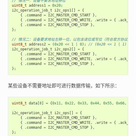
// 情况一：设备不要求地址移位
uint8_t
address1
=
0x20
;
i2c_operation_job_t
i2c_ops1
[]
=
{
{
.
command
=
I2C_MASTER_CMD_START
},
{
.
command
=
I2C_MASTER_CMD_WRITE
,
.
write
=
{
.
ack_che
{
.
command
=
I2C_MASTER_CMD_STOP
},
};
// 情况二：设备要求地址左移一位，以包含读位或写位（符合官方协议）
uint8_t
address2
=
(
0x20
<<
1
|
0
);
// (0x20 << 1 | 1)
i2c_operation_job_t
i2c_ops2
[]
=
{
{
.
command
=
I2C_MASTER_CMD_START
},
{
.
command
=
I2C_MASTER_CMD_WRITE
,
.
write
=
{
.
ack_che
{
.
command
=
I2C_MASTER_CMD_STOP
},
};
某些设备不需要地址即可进行数据传输，如下所示：
uint8_t
data
[
8
]
=
{
0x11
,
0x22
,
0x33
,
0x44
,
0x55
,
0x66
,
0x7
i2c_operation_job_t
i2c_ops
[]
=
{
{
.
command
=
I2C_MASTER_CMD_START
},
{
.
command
=
I2C_MASTER_CMD_WRITE
,
.
write
=
{
.
ack_che
{
.
command
=
I2C_MASTER_CMD_STOP
},
};