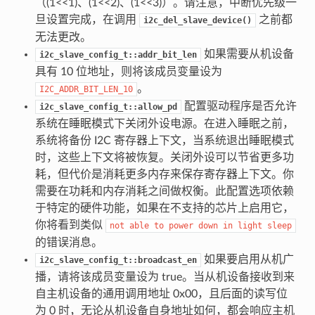
（(1<<1)、(1<<2)、(1<<3)）。请注意，中断优先级一
旦设置完成，在调用
之前都
i2c_del_slave_device()
无法更改。
如果需要从机设备
i2c_slave_config_t::addr_bit_len
具有 10 位地址，则将该成员变量设为
。
I2C_ADDR_BIT_LEN_10
配置驱动程序是否允许
i2c_slave_config_t::allow_pd
系统在睡眠模式下关闭外设电源。在进入睡眠之前，
系统将备份 I2C 寄存器上下文，当系统退出睡眠模式
时，这些上下文将被恢复。关闭外设可以节省更多功
耗，但代价是消耗更多内存来保存寄存器上下文。你
需要在功耗和内存消耗之间做权衡。此配置选项依赖
于特定的硬件功能，如果在不支持的芯片上启用它，
你将看到类似
not
able
to
power
down
in
light
sleep
的错误消息。
如果要启用从机广
i2c_slave_config_t::broadcast_en
播，请将该成员变量设为 true。当从机设备接收到来
自主机设备的通用调用地址 0x00，且后面的读写位
为 0 时，无论从机设备自身地址如何，都会响应主机