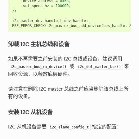
.
device_address
=
0x58
,
.
scl_speed_hz
=
100000
,
};
i2c_master_dev_handle_t
dev_handle
;
ESP_ERROR_CHECK
(
i2c_master_bus_add_device
(
bus_handle
,
&
dev
卸载 I2C 主机总线和设备
如果不再需要之前安装的 I2C 总线或设备，建议调用
或
来
i2c_master_bus_rm_device()
i2c_del_master_bus()
回收资源，以释放底层硬件。
请注意在删除 I2C master 总线之前应当删除该总线上所
有的设备。
安装 I2C 从机设备
I2C 从机设备需要
指定的配置：
i2c_slave_config_t