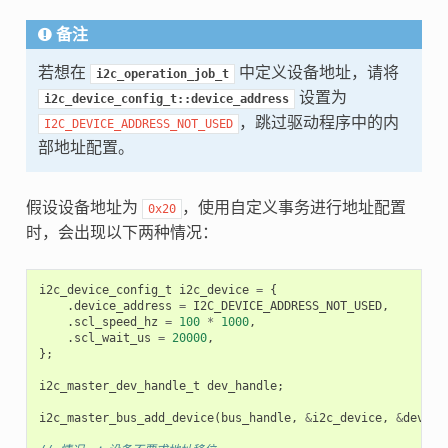
备注
若想在
中定义设备地址，请将
i2c_operation_job_t
设置为
i2c_device_config_t::device_address
，跳过驱动程序中的内
I2C_DEVICE_ADDRESS_NOT_USED
部地址配置。
假设设备地址为
，使用自定义事务进行地址配置
0x20
时，会出现以下两种情况：
i2c_device_config_t
i2c_device
=
{
.
device_address
=
I2C_DEVICE_ADDRESS_NOT_USED
,
.
scl_speed_hz
=
100
*
1000
,
.
scl_wait_us
=
20000
,
};
i2c_master_dev_handle_t
dev_handle
;
i2c_master_bus_add_device
(
bus_handle
,
&
i2c_device
,
&
dev_ha