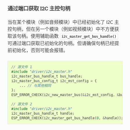
通过端口获取 I2C 主控句柄
当在某个模块（例如音频模块）中已经初始化了 I2C 主
控句柄，但在另一个模块（例如视频模块）中不方便获
取该句柄。使用辅助函数
i2c_master_get_bus_handle()
可通过端口获取已初始化的句柄。但请确保句柄已经提
前初始化，否则可能会报错。
// 源文件 1
#include
"driver/i2c_master.h"
i2c_master_bus_handle_t
bus_handle
;
i2c_master_bus_config_t
i2c_mst_config
=
{
...
// 与其他相同
};
ESP_ERROR_CHECK
(
i2c_new_master_bus
(
&
i2c_mst_config
,
&
bus_h
// 源文件 2
#include
"driver/i2c_master.h"
i2c_master_bus_handle_t
handle
;
ESP_ERROR_CHECK
(
i2c_master_get_bus_handle
(
0
,
&
handle
));