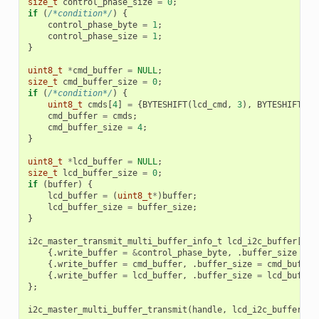
size_t
control_phase_size
=
0
;
if
(
/*condition*/
)
{
control_phase_byte
=
1
;
control_phase_size
=
1
;
}
uint8_t
*
cmd_buffer
=
NULL
;
size_t
cmd_buffer_size
=
0
;
if
(
/*condition*/
)
{
uint8_t
cmds
[
4
]
=
{
BYTESHIFT
(
lcd_cmd
,
3
),
BYTESHIFT
(
lc
cmd_buffer
=
cmds
;
cmd_buffer_size
=
4
;
}
uint8_t
*
lcd_buffer
=
NULL
;
size_t
lcd_buffer_size
=
0
;
if
(
buffer
)
{
lcd_buffer
=
(
uint8_t
*
)
buffer
;
lcd_buffer_size
=
buffer_size
;
}
i2c_master_transmit_multi_buffer_info_t
lcd_i2c_buffer
[
3
]
{.
write_buffer
=
&
control_phase_byte
,
.
buffer_size
=
c
{.
write_buffer
=
cmd_buffer
,
.
buffer_size
=
cmd_buffer
{.
write_buffer
=
lcd_buffer
,
.
buffer_size
=
lcd_buffer
};
i2c_master_multi_buffer_transmit
(
handle
,
lcd_i2c_buffer
,
s