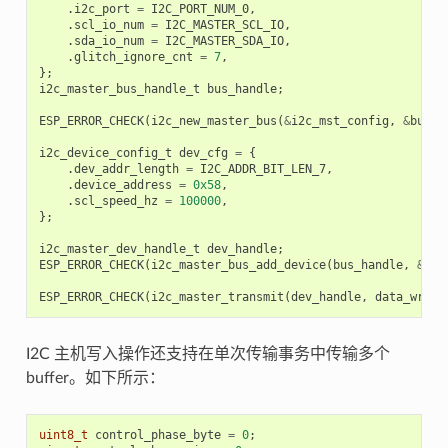
.
i2c_port
=
I2C_PORT_NUM_0
,
.
scl_io_num
=
I2C_MASTER_SCL_IO
,
.
sda_io_num
=
I2C_MASTER_SDA_IO
,
.
glitch_ignore_cnt
=
7
,
};
i2c_master_bus_handle_t
bus_handle
;
ESP_ERROR_CHECK
(
i2c_new_master_bus
(
&
i2c_mst_config
,
&
bus_h
i2c_device_config_t
dev_cfg
=
{
.
dev_addr_length
=
I2C_ADDR_BIT_LEN_7
,
.
device_address
=
0x58
,
.
scl_speed_hz
=
100000
,
};
i2c_master_dev_handle_t
dev_handle
;
ESP_ERROR_CHECK
(
i2c_master_bus_add_device
(
bus_handle
,
&
dev
ESP_ERROR_CHECK
(
i2c_master_transmit
(
dev_handle
,
data_wr
,
D
I2C 主机写入操作还支持在单次传输事务中传输多个
buffer。如下所示：
uint8_t
control_phase_byte
=
0
;