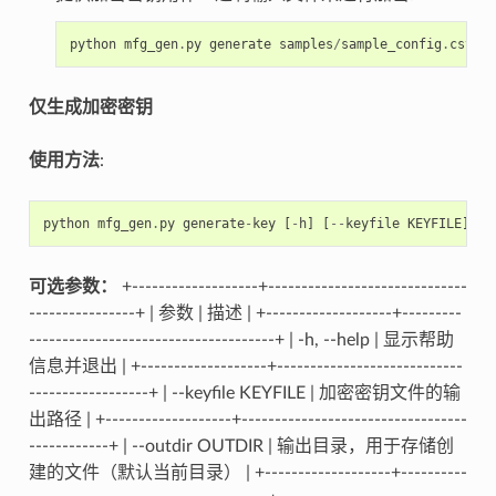
python
mfg_gen
.
py
generate
samples
/
sample_config
.
csv
sa
仅生成加密密钥
使用方法
:
python
mfg_gen
.
py
generate
-
key
[
-
h
]
[
--
keyfile
KEYFILE
]
[
-
可选参数：
+-------------------+------------------------------
----------------+ | 参数 | 描述 | +-------------------+---------
-------------------------------------+ | -h, --help | 显示帮助
信息并退出 | +-------------------+----------------------------
------------------+ | --keyfile KEYFILE | 加密密钥文件的输
出路径 | +-------------------+----------------------------------
------------+ | --outdir OUTDIR | 输出目录，用于存储创
建的文件（默认当前目录） | +-------------------+----------