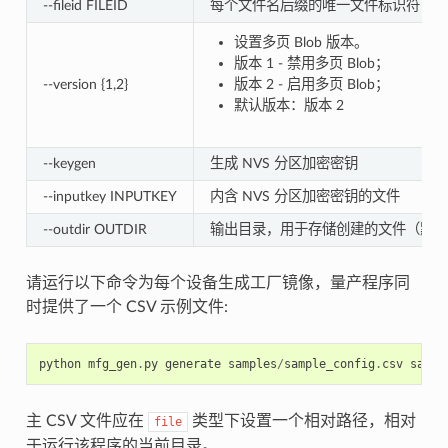
--fileid FILEID
每个文件名后缀的唯一文件标识符（主 CS
设置多页 Blob 版本。
版本 1 - 禁用多页 Blob；
--version {1,2}
版本 2 - 启用多页 Blob；
默认版本：版本 2
--keygen
生成 NVS 分区加密密钥
--inputkey INPUTKEY
内含 NVS 分区加密密钥的文件
--outdir OUTDIR
输出目录，用于存储创建的文件（默认
请运行以下命令为每个设备生成工厂镜像，量产程序同
时提供了一个 CSV 示例文件:
python
mfg_gen
.
py
generate
samples
/
sample_config
.
csv
sampl
主 CSV 文件应在
类型下设置一个相对路径，相对
file
于运行该程序的当前目录。