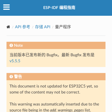
ESP-IDF 编程指南
API 参考
存储 API
量产程序
Note
当前版本已发布新的 Bugfix。最新 Bugfix 发布是
v5.5.5
警告
This document is not updated for ESP32C5 yet, so
some of the content may not be correct.
This warning was automatically inserted due to the
source file being in the
add_warnings_pages
list.