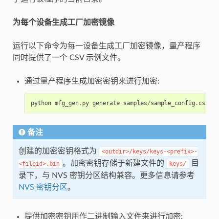
为每个设备生成工厂加密镜像
运行以下命令为每一设备生成工厂加密镜像，量产程序
同时提供了一个 CSV 示例文件。
通过量产程序生成加密密钥来进行加密:
python
mfg_gen
.
py
generate
samples
/
sample_config
.
csv
sa
备注
创建的加密密钥格式为
<outdir>/keys/keys-<prefix>-
。加密密钥存储于新建文件的
目
<fileid>.bin
keys/
录下，与 NVS 密钥分区结构兼容。更多信息请参考
NVS 密钥分区
。
提供加密密钥用作二进制输入文件来进行加密: