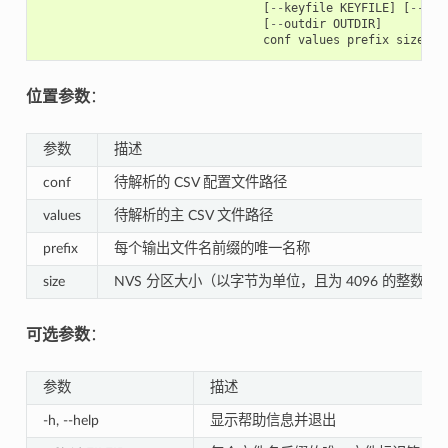
[
--
keyfile
KEYFILE
]
[
--
inp
[
--
outdir
OUTDIR
]
conf
values
prefix
size
位置参数
：
参数
描述
conf
待解析的 CSV 配置文件路径
values
待解析的主 CSV 文件路径
prefix
每个输出文件名前缀的唯一名称
size
NVS 分区大小（以字节为单位，且为 4096 的整数倍
可选参数
：
参数
描述
-h, --help
显示帮助信息并退出