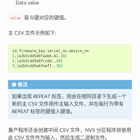
Data value
是与键对应的键值。
value
主 CSV 文件示例如下:
id
,
firmware_key
,
serial_no
,
device_no
1
,
1
a2b3c4d5e6faabb
,
A1
,
101
2
,
1
a2b3c4d5e6fccdd
,,
102
3
,
1
a2b3c4d5e6feeff
,,
103
备注
如果出现
REPEAT
标签，则会在相同目录下生成一个
新的主 CSV 文件用作主输入文件，并在每行为带有
REPEAT
标签的键插入键值。
量产程序还会创建中间 CSV 文件，NVS 分区程序将使用
此 CSV 文件作为输入，然后生成二进制文件。