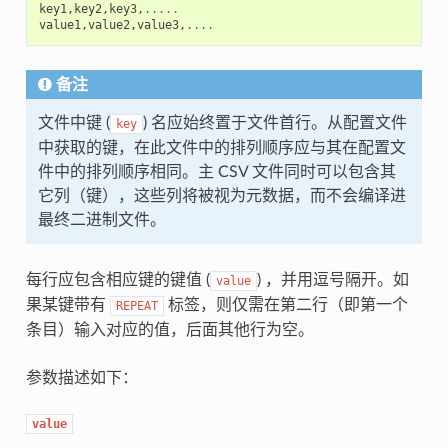
key1
,
key2
,
key3
,
.....
value1
,
value2
,
value3
,
....
备注
文件中键 (
) 名应始终置于文件首行。从配置文件
key
中获取的键，在此文件中的排列顺序应与其在配置文
件中的排列顺序相同。主 CSV 文件同时可以包含其
它列（键），这些列将被视为元数据，而不会编译进
最终二进制文件。
每行应包含相应键的键值 (
) ，并用逗号隔开。如
value
果某键带有
标签，则仅需在第二行（即第一个
REPEAT
条目）输入对应的值，后面其他行为空。
参数描述如下：
value