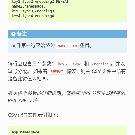
key2
,
type2
,
encoding2
,
REPEAT
name2
,
namespace
,
key3
,
type3
,
encoding3
key4
,
type4
,
encoding4
备注
文件第一行应始终为
条目。
namespace
每行应包含三个参数：
、
和
，并以
key
type
encoding
逗号分隔。 如果有
标签，则主 CSV 文件中所有
REPEAT
设备此键值均相同。
有关各个参数的详细说明，请参阅 NVS 分区生成程序的
README 文件。
CSV 配置文件示例如下:
app
,
namespace
,