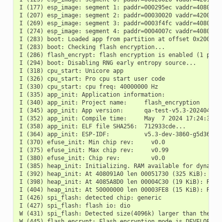
I (177) esp_image: segment 1: paddr=000295ec vaddr=40800000
I (207) esp_image: segment 2: paddr=00030020 vaddr=42000020
I (269) esp_image: segment 3: paddr=0003f4fc vaddr=40806a2c
I (274) esp_image: segment 4: paddr=0004007c vaddr=408075b0
I (283) boot: Loaded app from partition at offset 0x20000

I (283) boot: Checking flash encryption...

I (286) flash_encrypt: flash encryption is enabled (1 plain
I (294) boot: Disabling RNG early entropy source...

I (318) cpu_start: Unicore app

I (326) cpu_start: Pro cpu start user code

I (330) cpu_start: cpu freq: 40000000 Hz

I (335) app_init: Application information:

I (340) app_init: Project name:     flash_encryption

I (345) app_init: App version:      qa-test-v5.3-20240419-2
I (352) app_init: Compile time:     May  7 2024 17:24:35

I (358) app_init: ELF file SHA256:  712933cde...

I (364) app_init: ESP-IDF:          v5.3-dev-3860-g5d362886
I (370) efuse_init: Min chip rev:     v0.0

I (375) efuse_init: Max chip rev:     v0.99

I (380) efuse_init: Chip rev:         v0.0

I (385) heap_init: Initializing. RAM available for dynamic 
I (392) heap_init: At 408091A0 len 00051730 (325 KiB): RAM

I (398) heap_init: At 4085A8D0 len 00004C30 (19 KiB): RAM

I (404) heap_init: At 50000000 len 00003FE8 (15 KiB): RTCRA
I (426) spi_flash: detected chip: generic

I (427) spi_flash: flash io: dio

W (431) spi_flash: Detected size(4096k) larger than the si
W (445) flash_encrypt: Flash encryption mode is DEVELOPMENT