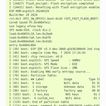
I (24427) flash_encrypt: Flash encryption completed

I (24431) boot: Resetting with flash encryption enabled...

ESP-ROM:esp32c5-20240329

Build:Mar 29 2024

rst:0x3 (RTC_SW_HPSYS),boot:0x3d (SPI_FAST_FLASH_BOOT)

Core0 Saved PC:0x4084fe1c

use legacy efuse key

SPI mode:DIO, clock div:2

load:0x40855c10,len:0x2be8

load:0x4084c7a0,len:0x6f8

load:0x4084e9a0,len:0x418c

entry 0x4084c804

I (39) boot: ESP-IDF v5.3-dev-3860-g5d36288649 2nd stage bo
I (40) boot: compile time May  7 2024 17:24:43

I (41) boot: chip revision: v0.0

I (44) boot.esp32c5: SPI Speed      : 40MHz

I (48) boot.esp32c5: SPI Mode       : DIO

I (53) boot.esp32c5: SPI Flash Size : 2MB

I (58) boot: Enabling RNG early entropy source...

I (70) boot: Partition Table:

I (74) boot: ## Label            Usage          Type ST Off
I (81) boot:  0 nvs              WiFi data        01 02 000
I (89) boot:  1 storage          Unknown data     01 ff 000
I (96) boot:  2 factory          factory app      00 00 000
I (103) boot:  3 nvs_key          NVS keys         01 04 00
I (111) boot:  4 custom_nvs       WiFi data        01 02 00
I (119) boot: End of partition table

I (123) esp_image: segment 0: paddr=00020020 vaddr=42010020