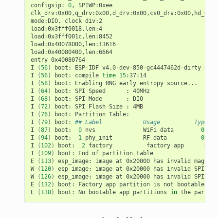
configsip:
0
,
SPIWP:0xee

clk_drv:0x00,q_drv:0x00,d_drv:0x00,cs0_drv:0x00,hd_drv:
mode:DIO,
clock
div:2

load:0x3fff0018,len:4

load:0x3fff001c,len:8452

load:0x40078000,len:13616

load:0x40080400,len:6664

entry
0x40080764

I
(
56
)
boot:
ESP-IDF
v4.0-dev-850-gc4447462d-dirty
2nd
I
(
56
)
boot:
compile
time
15
:37:14

I
(
58
)
boot:
Enabling
RNG
early
entropy
source...

I
(
64
)
boot:
SPI
Speed
:
40MHz

I
(
68
)
boot:
SPI
Mode
:
DIO

I
(
72
)
boot:
SPI
Flash
Size
:
4MB

I
(
76
)
boot:
Partition
Table:

I
(
79
)
boot:
## Label            Usage          Type ST
I
(
87
)
boot:
0
nvs
WiFi
data
01
02
I
(
94
)
boot:
1
phy_init
RF
data
01
01
I
(
102
)
boot:
2
factory
factory
app
00
0
I
(
109
)
boot:
End
of
partition
table

E
(
113
)
esp_image:
image
at
0x20000
has
invalid
magic
b
W
(
120
)
esp_image:
image
at
0x20000
has
invalid
SPI
mod
W
(
126
)
esp_image:
image
at
0x20000
has
invalid
SPI
siz
E
(
132
)
boot:
Factory
app
partition
is
not
bootable

E
(
138
)
boot:
No
bootable
app
partitions
in
the
partiti