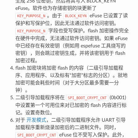
生成 256 位密钥，然后将其写入
BLOCK_KEYN
eFuse。软件也为存储密钥的块更新了
。由于
eFuse 已设置了读
KEY_PURPOSE_N
BLOCK_KEYN
保护和写保护位，因此无法通过软件访问密钥。
字段也受写保护。flash 加密操作完全
KEY_PURPOSE_N
在硬件中完成，无法通过软件访问密钥。如果 eFuse
中已经存在有效密钥（例如用 espefuse 工具烧写的
密钥），则会跳过密钥生成，并将该密钥用于 flash
加密过程。
flash 加密块将加密 flash 的内容（二级引导加载程
序、应用程序、以及标有“加密”标志的分区）。就地
加密可能会耗些时间（对于大分区最多需要一分
钟）。
二级引导加载程序将在
(0b001)
SPI_BOOT_CRYPT_CNT
中设置第一个可用位来对已加密的 flash 内容进行标
记。设置奇数位。
对于
开发模式
，二级引导加载程序允许 UART 引导
加载程序重新烧录加密后的二进制文件。同时，
eFuse 位不受写入保护。此外，
SPI_BOOT_CRYPT_CNT