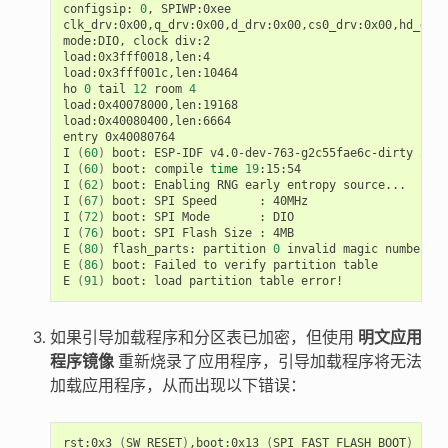
configsip:
0
,
SPIWP:0xee

clk_drv:0x00,q_drv:0x00,d_drv:0x00,cs0_drv:0x00,hd_drv:
mode:DIO,
clock
div:2

load:0x3fff0018,len:4

load:0x3fff001c,len:10464

ho
0
tail
12
room
4
load:0x40078000,len:19168

load:0x40080400,len:6664

entry
0x40080764

I
(
60
)
boot:
ESP-IDF
v4.0-dev-763-g2c55fae6c-dirty
2nd
I
(
60
)
boot:
compile
time
19
:15:54

I
(
62
)
boot:
Enabling
RNG
early
entropy
source...

I
(
67
)
boot:
SPI
Speed
:
40MHz

I
(
72
)
boot:
SPI
Mode
:
DIO

I
(
76
)
boot:
SPI
Flash
Size
:
4MB

E
(
80
)
flash_parts:
partition
0
invalid
magic
number
0x
E
(
86
)
boot:
Failed
to
verify
partition
table

E
(
91
)
boot:
load
partition
table
如果引导加载程序和分区表已加密，但使用
明文应用
程序镜像
重新烧录了应用程序，引导加载程序将无法
加载应用程序，从而出现以下错误：
rst:0x3
(
SW_RESET
)
,boot:0x13
(
SPI_FAST_FLASH_BOOT
)