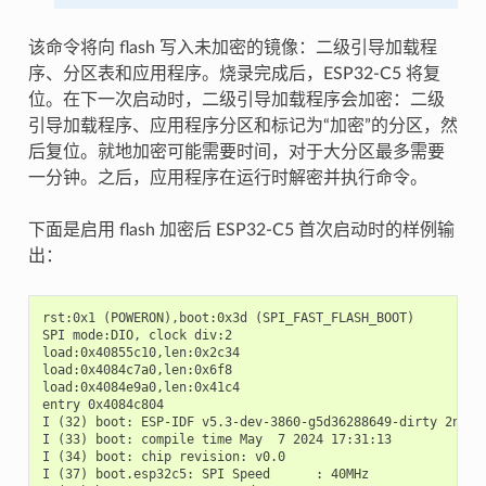
该命令将向 flash 写入未加密的镜像：二级引导加载程
序、分区表和应用程序。烧录完成后，ESP32-C5 将复
位。在下一次启动时，二级引导加载程序会加密：二级
引导加载程序、应用程序分区和标记为“加密”的分区，然
后复位。就地加密可能需要时间，对于大分区最多需要
一分钟。之后，应用程序在运行时解密并执行命令。
下面是启用 flash 加密后 ESP32-C5 首次启动时的样例输
出：
rst:0x1 (POWERON),boot:0x3d (SPI_FAST_FLASH_BOOT)

SPI mode:DIO, clock div:2

load:0x40855c10,len:0x2c34

load:0x4084c7a0,len:0x6f8

load:0x4084e9a0,len:0x41c4

entry 0x4084c804

I (32) boot: ESP-IDF v5.3-dev-3860-g5d36288649-dirty 2nd st
I (33) boot: compile time May  7 2024 17:31:13

I (34) boot: chip revision: v0.0

I (37) boot.esp32c5: SPI Speed      : 40MHz
