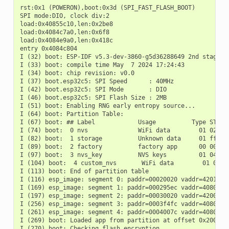
rst:0x1 (POWERON),boot:0x3d (SPI_FAST_FLASH_BOOT)

SPI mode:DIO, clock div:2

load:0x40855c10,len:0x2be8

load:0x4084c7a0,len:0x6f8

load:0x4084e9a0,len:0x418c

entry 0x4084c804

I (32) boot: ESP-IDF v5.3-dev-3860-g5d36288649 2nd stage bo
I (33) boot: compile time May  7 2024 17:24:43

I (34) boot: chip revision: v0.0

I (37) boot.esp32c5: SPI Speed      : 40MHz

I (42) boot.esp32c5: SPI Mode       : DIO

I (46) boot.esp32c5: SPI Flash Size : 2MB

I (51) boot: Enabling RNG early entropy source...

I (64) boot: Partition Table:

I (67) boot: ## Label            Usage          Type ST Off
I (74) boot:  0 nvs              WiFi data        01 02 000
I (82) boot:  1 storage          Unknown data     01 ff 000
I (89) boot:  2 factory          factory app      00 00 000
I (97) boot:  3 nvs_key          NVS keys         01 04 001
I (104) boot:  4 custom_nvs       WiFi data        01 02 00
I (113) boot: End of partition table

I (116) esp_image: segment 0: paddr=00020020 vaddr=42010020
I (169) esp_image: segment 1: paddr=000295ec vaddr=40800000
I (197) esp_image: segment 2: paddr=00030020 vaddr=42000020
I (256) esp_image: segment 3: paddr=0003f4fc vaddr=40806a2c
I (261) esp_image: segment 4: paddr=0004007c vaddr=408075b0
I (269) boot: Loaded app from partition at offset 0x20000

I (270) boot: Checking flash encryption...
