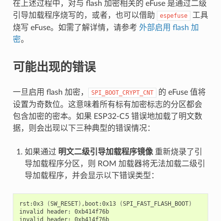
在上述过程中，对与 flash 加密相关的 eFuse 是通过二级
引导加载程序烧写的，或者，也可以借助
工具
espefuse
烧写 eFuse。如需了解详情，请参考
外部启用 flash 加
密
。
可能出现的错误
一旦启用 flash 加密，
的 eFuse 值将
SPI_BOOT_CRYPT_CNT
设置为奇数位。这意味着所有标有加密标志的分区都会
包含加密的密本。如果 ESP32-C5 错误地加载了明文数
据，则会出现以下三种典型的错误情况：
如果通过
明文二级引导加载程序镜像
重新烧录了引
导加载程序分区，则 ROM 加载器将无法加载二级引
导加载程序，并会显示以下错误类型：
rst:0x3
(
SW_RESET
)
,boot:0x13
(
SPI_FAST_FLASH_BOOT
)
invalid
header:
0xb414f76b

invalid
header:
0xb414f76b
