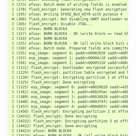
I (273) efuse: Batch mode of writing fields is enabled

I (278) flash_encrypt: Generating new flash encryption key.
I (295) efuse: Writing EFUSE_BLK_KEY0 with purpose 4

W (300) flash_encrypt: Not disabling UART bootloader encryp
I (305) flash_encrypt: Disable JTAG...

I (312) efuse: BURN BLOCK4

I (317) efuse: BURN BLOCK4 - OK (write block == read block)
I (319) efuse: BURN BLOCK0

I (325) efuse: BURN BLOCK0 - OK (all write block bits are s
I (330) efuse: Batch mode. Prepared fields are committed

I (335) esp_image: segment 0: paddr=00002020 vaddr=40855c10
I (353) esp_image: segment 1: paddr=00004c10 vaddr=4084c7a0
I (356) esp_image: segment 2: paddr=00005310 vaddr=4084e9a0
I (1131) flash_encrypt: bootloader encrypted successfully

I (1229) flash_encrypt: partition table encrypted and loade
I (1230) flash_encrypt: Encrypting partition 1 at offset 0x
I (1325) flash_encrypt: Done encrypting

I (1325) esp_image: segment 0: paddr=00020020 vaddr=4201002
I (1362) esp_image: segment 1: paddr=000295ec vaddr=4080000
I (1389) esp_image: segment 2: paddr=00030020 vaddr=4200002
I (1448) esp_image: segment 3: paddr=0003f4fc vaddr=40806a2
I (1453) esp_image: segment 4: paddr=0004007c vaddr=408075b
I (1458) flash_encrypt: Encrypting partition 2 at offset 0x
I (24332) flash_encrypt: Done encrypting

I (24332) flash_encrypt: Encrypting partition 3 at offset 0
I (24422) flash_encrypt: Done encrypting

I (24423) efuse: BURN BLOCK0

I (24425) efuse: BURN BLOCK0 - OK (all write block bits are