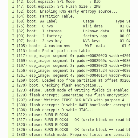
I (42) boot.esp32c5: SPI Mode       : DIO

I (47) boot.esp32c5: SPI Flash Size : 2MB

I (52) boot: Enabling RNG early entropy source...

I (64) boot: Partition Table:

I (68) boot: ## Label            Usage          Type ST Off
I (75) boot:  0 nvs              WiFi data        01 02 000
I (82) boot:  1 storage          Unknown data     01 ff 000
I (90) boot:  2 factory          factory app      00 00 000
I (97) boot:  3 nvs_key          NVS keys         01 04 001
I (105) boot:  4 custom_nvs       WiFi data        01 02 00
I (113) boot: End of partition table

I (117) esp_image: segment 0: paddr=00020020 vaddr=42010020
I (169) esp_image: segment 1: paddr=0002969c vaddr=40800000
I (197) esp_image: segment 2: paddr=00030020 vaddr=42000020
I (256) esp_image: segment 3: paddr=0003f524 vaddr=4080697c
I (261) esp_image: segment 4: paddr=00040154 vaddr=408075b0
I (269) boot: Loaded app from partition at offset 0x20000

I (270) boot: Checking flash encryption...

I (273) efuse: Batch mode of writing fields is enabled

I (279) flash_encrypt: Generating new flash encryption key.
I (297) efuse: Writing EFUSE_BLK_KEY0 with purpose 4

I (300) flash_encrypt: Disable UART bootloader encryption..
I (306) flash_encrypt: Disable JTAG...

I (312) efuse: BURN BLOCK4

I (317) efuse: BURN BLOCK4 - OK (write block == read block)
I (320) efuse: BURN BLOCK0

I (326) efuse: BURN BLOCK0 - OK (write block == read block)
I (330) efuse: Batch mode. Prepared fields are committed
