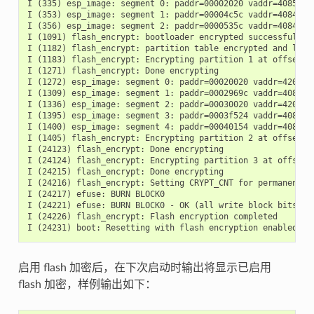
I (335) esp_image: segment 0: paddr=00002020 vaddr=40855c10
I (353) esp_image: segment 1: paddr=00004c5c vaddr=4084c7a0
I (356) esp_image: segment 2: paddr=0000535c vaddr=4084e9a0
I (1091) flash_encrypt: bootloader encrypted successfully

I (1182) flash_encrypt: partition table encrypted and loade
I (1183) flash_encrypt: Encrypting partition 1 at offset 0x
I (1271) flash_encrypt: Done encrypting

I (1272) esp_image: segment 0: paddr=00020020 vaddr=4201002
I (1309) esp_image: segment 1: paddr=0002969c vaddr=4080000
I (1336) esp_image: segment 2: paddr=00030020 vaddr=4200002
I (1395) esp_image: segment 3: paddr=0003f524 vaddr=4080697
I (1400) esp_image: segment 4: paddr=00040154 vaddr=408075b
I (1405) flash_encrypt: Encrypting partition 2 at offset 0x
I (24123) flash_encrypt: Done encrypting

I (24124) flash_encrypt: Encrypting partition 3 at offset 0
I (24215) flash_encrypt: Done encrypting

I (24216) flash_encrypt: Setting CRYPT_CNT for permanent en
I (24217) efuse: BURN BLOCK0

I (24221) efuse: BURN BLOCK0 - OK (all write block bits are
I (24226) flash_encrypt: Flash encryption completed

启用 flash 加密后，在下次启动时输出将显示已启用
flash 加密，样例输出如下：