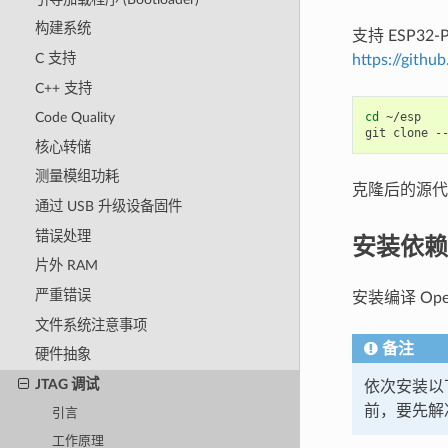
构建系统
支持 ESP32
C 支持
https://githu
C++ 支持
cd
~/esp

Code Quality
git
clone
-
核心转储
测量模组功耗
克隆后的源
通过 USB 升级设备固件
错误处理
安装依赖
片外 RAM
严重错误
安装编译 Op
文件系统注意事项
备注
硬件抽象
JTAG 调试
依次安装以
前，要先解
引言
工作原理