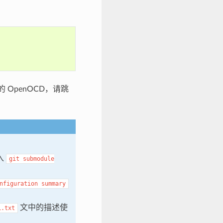
OpenOCD，请跳
入
git
submodule
nfiguration
summary
文中的描述使
L.txt