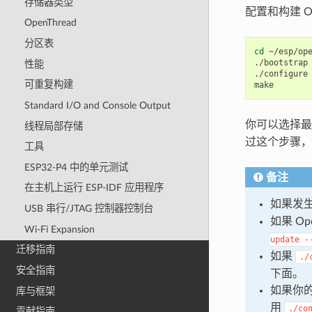
存储器类型
配置和构建 O
OpenThread
分区表
cd
~/esp/ope
./bootstrap

性能
./configure

可重复构建
Standard I/O and Console Output
你可以选择
线程局部存储
过这个步骤，
工具
ESP32-P4 中的单元测试
备注
在主机上运行 ESP-IDF 应用程序
如果发
USB 串行/JTAG 控制器控制台
如果 O
Wi-Fi Expansion
update
-
迁移指南
如果
./
安全指南
下面。
如果你
库与框架
用
./co
贡献指南