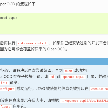
penOCD 的流程如下:
nocd-esp32

最后再执行
，如果你已经安装过别的开发平台的 
sudo
make
install
因为它可能会覆盖掉原来的 OpenOCD。
生错误，请解决后再次尝试编译，直到
成功为止。
make
penOCD 存在子模块问题，请
到
目录，并输
cd
openocd-esp32
命令。
-init
成功运行，JTAG 被使能的信息会被打印在
configure
OpenOCD
co
的设备信息未显示在日志中，请根据
../openocd-esp32/doc/INSTAL
启用它。
nfigure