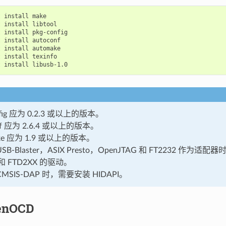
t
install
make

t
install
libtool

t
install
pkg-config

t
install
autoconf

t
install
automake

t
install
texinfo

t
install
nfig 应为 0.2.3 或以上的版本。
onf 应为 2.6.4 或以上的版本。
ake 应为 1.9 或以上的版本。
SB-Blaster，ASIX Presto，OpenJTAG 和 FT2232 作为
I 和 FTD2XX 的驱动。
MSIS-DAP 时，需要安装 HIDAPI。
enOCD