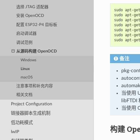
选择 JTAG 适配器
sudo
apt-ge
sudo
apt-ge
安装 OpenOCD
sudo
apt-ge
配置 ESP32-P4 目标板
sudo
apt-ge
sudo
apt-ge
启动调试器
sudo
apt-ge
sudo
apt-ge
调试范例
从源码构建 OpenOCD
备注
Windows
Linux
pkg-co
autoc
macOS
autom
注意事项和补充内容
当使用 U
相关文档
libFTD
Project Configuration
当使用 C
链接器脚本生成机制
低功耗模式
构建 Op
lwIP