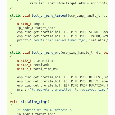
recv_len
,
inet_ntoa
(
target_addr
.
u_addr
.
ip4
),
se
}
static
void
test_on_ping_timeout
(
esp_ping_handle_t
hdl
,
vo
{
uint16_t
seqno
;
ip_addr_t
target_addr
;
esp_ping_get_profile
(
hdl
,
ESP_PING_PROF_SEQNO
,
&
seqno
,
esp_ping_get_profile
(
hdl
,
ESP_PING_PROF_IPADDR
,
&
targe
printf
(
"From %s icmp_seq=%d timeout
\n
"
,
inet_ntoa
(
targ
}
static
void
test_on_ping_end
(
esp_ping_handle_t
hdl
,
void
*
{
uint32_t
transmitted
;
uint32_t
received
;
uint32_t
total_time_ms
;
esp_ping_get_profile
(
hdl
,
ESP_PING_PROF_REQUEST
,
&
tran
esp_ping_get_profile
(
hdl
,
ESP_PING_PROF_REPLY
,
&
receiv
esp_ping_get_profile
(
hdl
,
ESP_PING_PROF_DURATION
,
&
tot
printf
(
"%d packets transmitted, %d received, time %dms
}
void
initialize_ping
()
{
/* convert URL to IP address */
ip_addr_t
target_addr
;