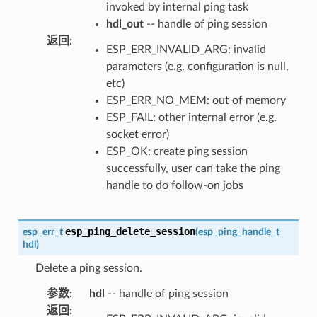
invoked by internal ping task
hdl_out
-- handle of ping session
返回
:
ESP_ERR_INVALID_ARG: invalid
parameters (e.g. configuration is null,
etc)
ESP_ERR_NO_MEM: out of memory
ESP_FAIL: other internal error (e.g.
socket error)
ESP_OK: create ping session
successfully, user can take the ping
handle to do follow-on jobs
esp_ping_delete_session
esp_err_t
(
esp_ping_handle_t
hdl
)
Delete a ping session.
参数
:
hdl
-- handle of ping session
返回
: