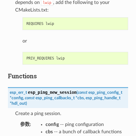
depends on
, add the following to your
lwip
CMakeLists.txt:
or
Functions
esp_ping_new_session
esp_err_t
(
const
esp_ping_config_t
*
config
,
const
esp_ping_callbacks_t
*
cbs
,
esp_ping_handle_t
*
hdl_out
)
Create a ping session.
参数
:
config
-- ping configuration
cbs
-- a bunch of callback functions