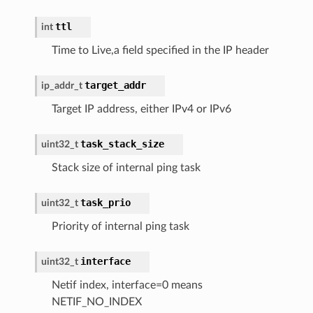
ttl
int
Time to Live,a field specified in the IP header
target_addr
ip_addr_t
Target IP address, either IPv4 or IPv6
task_stack_size
uint32_t
Stack size of internal ping task
task_prio
uint32_t
Priority of internal ping task
interface
uint32_t
Netif index, interface=0 means
NETIF_NO_INDEX