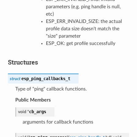
parameters (e.g. ping handle is null,
etc)
ESP_ERR_INVALID_SIZE: the actual
profile data size doesn't match the
"size" parameter
ESP_OK: get profile successfully
Structures
esp_ping_callbacks_t
struct
Type of "ping" callback functions.
Public Members
cb_args
void
*
arguments for callback functions