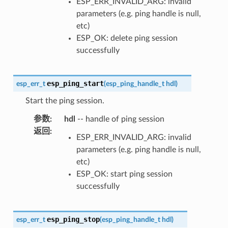
ESP_ERR_INVALID_ARG: invalid
parameters (e.g. ping handle is null,
etc)
ESP_OK: delete ping session
successfully
esp_ping_start
esp_err_t
(
esp_ping_handle_t
hdl
)
Start the ping session.
参数
:
hdl
-- handle of ping session
返回
:
ESP_ERR_INVALID_ARG: invalid
parameters (e.g. ping handle is null,
etc)
ESP_OK: start ping session
successfully
esp_ping_stop
esp_err_t
(
esp_ping_handle_t
hdl
)