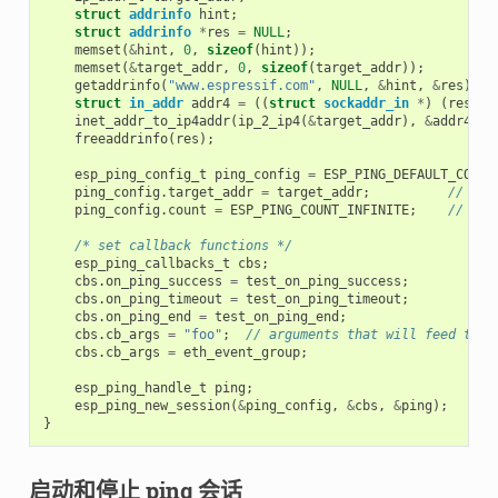
struct
addrinfo
hint
;
struct
addrinfo
*
res
=
NULL
;
memset
(
&
hint
,
0
,
sizeof
(
hint
));
memset
(
&
target_addr
,
0
,
sizeof
(
target_addr
));
getaddrinfo
(
"www.espressif.com"
,
NULL
,
&
hint
,
&
res
);
struct
in_addr
addr4
=
((
struct
sockaddr_in
*
)
(
res
->
a
inet_addr_to_ip4addr
(
ip_2_ip4
(
&
target_addr
),
&
addr4
);
freeaddrinfo
(
res
);
esp_ping_config_t
ping_config
=
ESP_PING_DEFAULT_CONFI
ping_config
.
target_addr
=
target_addr
;
// tar
ping_config
.
count
=
ESP_PING_COUNT_INFINITE
;
// pin
/* set callback functions */
esp_ping_callbacks_t
cbs
;
cbs
.
on_ping_success
=
test_on_ping_success
;
cbs
.
on_ping_timeout
=
test_on_ping_timeout
;
cbs
.
on_ping_end
=
test_on_ping_end
;
cbs
.
cb_args
=
"foo"
;
// arguments that will feed to a
cbs
.
cb_args
=
eth_event_group
;
esp_ping_handle_t
ping
;
esp_ping_new_session
(
&
ping_config
,
&
cbs
,
&
ping
);
}
启动和停止 ping 会话