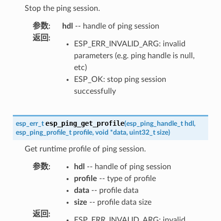
Stop the ping session.
参数
:
hdl
-- handle of ping session
返回
:
ESP_ERR_INVALID_ARG: invalid
parameters (e.g. ping handle is null,
etc)
ESP_OK: stop ping session
successfully
esp_ping_get_profile
esp_err_t
(
esp_ping_handle_t
hdl
,
esp_ping_profile_t
profile
,
void
*
data
,
uint32_t
size
)
Get runtime profile of ping session.
参数
:
hdl
-- handle of ping session
profile
-- type of profile
data
-- profile data
size
-- profile data size
返回
:
ESP_ERR_INVALID_ARG: invalid