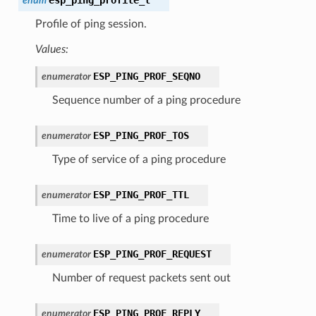
enum
Profile of ping session.
Values:
ESP_PING_PROF_SEQNO
enumerator
Sequence number of a ping procedure
ESP_PING_PROF_TOS
enumerator
Type of service of a ping procedure
ESP_PING_PROF_TTL
enumerator
Time to live of a ping procedure
ESP_PING_PROF_REQUEST
enumerator
Number of request packets sent out
ESP_PING_PROF_REPLY
enumerator