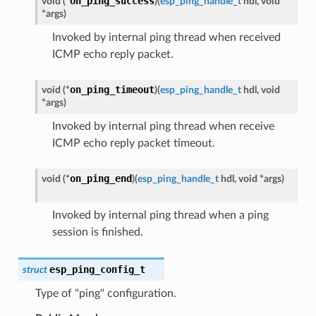
on_ping_success
void
(
*
)
(
esp_ping_handle_t
hdl
,
void
*
args
)
Invoked by internal ping thread when received
ICMP echo reply packet.
on_ping_timeout
void
(
*
)
(
esp_ping_handle_t
hdl
,
void
*
args
)
Invoked by internal ping thread when receive
ICMP echo reply packet timeout.
on_ping_end
void
(
*
)
(
esp_ping_handle_t
hdl
,
void
*
args
)
Invoked by internal ping thread when a ping
session is finished.
esp_ping_config_t
struct
Type of "ping" configuration.