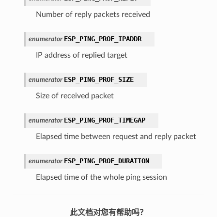
Number of reply packets received
ESP_PING_PROF_IPADDR
enumerator
IP address of replied target
ESP_PING_PROF_SIZE
enumerator
Size of received packet
ESP_PING_PROF_TIMEGAP
enumerator
Elapsed time between request and reply packet
ESP_PING_PROF_DURATION
enumerator
Elapsed time of the whole ping session
此文档对您有帮助吗？