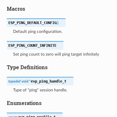
Macros
ESP_PING_DEFAULT_CONFIG
(
)
Default ping configuration.
ESP_PING_COUNT_INFINITE
Set ping count to zero will ping target infinitely
Type Definitions
esp_ping_handle_t
typedef
void
*
Type of "ping" session handle.
Enumerations
esp_ping_profile_t