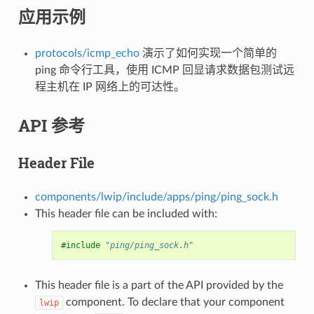
应用示例
protocols/icmp_echo
演示了如何实现一个简单的
ping 命令行工具，使用 ICMP 回显请求数据包测试远
程主机在 IP 网络上的可达性。
API 参考
Header File
components/lwip/include/apps/ping/ping_sock.h
This header file can be included with:
#include
"ping/ping_sock.h"
This header file is a part of the API provided by the
component. To declare that your component
lwip