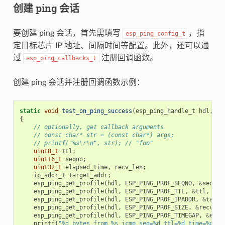
创建 ping 会话
要创建 ping 会话，首先需填写
，指
esp_ping_config_t
定目标芯片 IP 地址、间隔时间等配置。此外，还可以通
过
注册回调函数。
esp_ping_callbacks_t
创建 ping 会话并注册回调函数示例：
static
void
test_on_ping_success
(
esp_ping_handle_t
hdl
,
vo
{
// optionally, get callback arguments
// const char* str = (const char*) args;
// printf("%s\r\n", str); // "foo"
uint8_t
ttl
;
uint16_t
seqno
;
uint32_t
elapsed_time
,
recv_len
;
ip_addr_t
target_addr
;
esp_ping_get_profile
(
hdl
,
ESP_PING_PROF_SEQNO
,
&
seqno
,
esp_ping_get_profile
(
hdl
,
ESP_PING_PROF_TTL
,
&
ttl
,
siz
esp_ping_get_profile
(
hdl
,
ESP_PING_PROF_IPADDR
,
&
targe
esp_ping_get_profile
(
hdl
,
ESP_PING_PROF_SIZE
,
&
recv_le
esp_ping_get_profile
(
hdl
,
ESP_PING_PROF_TIMEGAP
,
&
elap
printf
(
"%d bytes from %s icmp_seq=%d ttl=%d time=%d ms