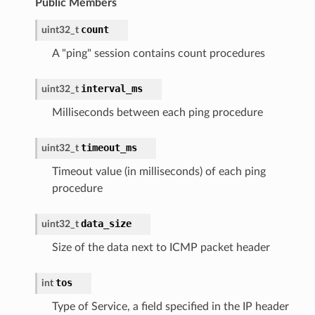
Public Members
count
uint32_t
A "ping" session contains count procedures
interval_ms
uint32_t
Milliseconds between each ping procedure
timeout_ms
uint32_t
Timeout value (in milliseconds) of each ping
procedure
data_size
uint32_t
Size of the data next to ICMP packet header
tos
int
Type of Service, a field specified in the IP header