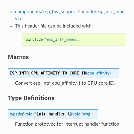
components/esp_hw_support/include/esp_intr_type
s.h
This header file can be included with:
#include
"esp_intr_types.h"
Macros
ESP_INTR_CPU_AFFINITY_TO_CORE_ID
(
cpu_affinity
)
Convert esp_intr_cpu_affinity_t to CPU core ID.
Type Definitions
intr_handler_t
typedef
void
(
*
)
(
void
*
arg
)
Function prototype for interrupt handler function