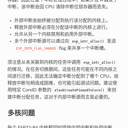
中断，该中断会因 CPU 清除中断位锁存器而丢失。
外部中断会始终被分配到执行该分配的内核上。
释放外部中断必须在分配该中断的内核上进行。
允许从另一个内核禁用和启用外部中断。
多个外部中断源可以通过向
发送
esp_intr_alloc()
flag 来共享一个中断槽。
ESP_INTR_FLAG_SHARED
须注意从未关联到内核的任务中调用
esp_intr_alloc()
的情况。在任务切换期间，这些任务可能在不同内核之
间进行迁移，因此无法确定中断分配到了哪个 CPU，给
释放中断句柄造成困难，也可能引起调试问题。建议使
用特定 CoreID 参数的
来创
xTaskCreatePinnedToCore()
建中断分配任务，这对于内部中断源而言是必要的。
多核问题
每个 ESP32-P4 内核都同时提供内部中断和外部中断，