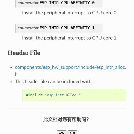
ESP_INTR_CPU_AFFINITY_0
enumerator
Install the peripheral interrupt to CPU core 0.
ESP_INTR_CPU_AFFINITY_1
enumerator
Install the peripheral interrupt to CPU core 1.
Header File
components/esp_hw_support/include/esp_intr_alloc.
h
This header file can be included with:
#include
"esp_intr_alloc.h"
此文档对您有帮助吗？