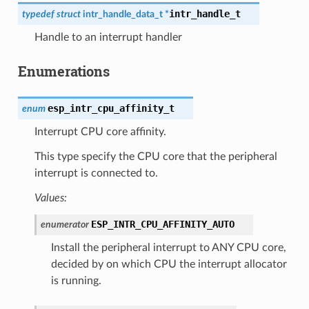
intr_handle_t
typedef
struct
intr_handle_data_t
*
Handle to an interrupt handler
Enumerations
esp_intr_cpu_affinity_t
enum
Interrupt CPU core affinity.
This type specify the CPU core that the peripheral
interrupt is connected to.
Values:
ESP_INTR_CPU_AFFINITY_AUTO
enumerator
Install the peripheral interrupt to ANY CPU core,
decided by on which CPU the interrupt allocator
is running.