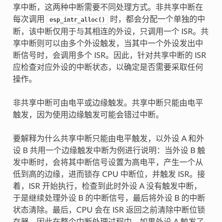
享中断，这两种中断需要不同处理方式。非共享中断在
每次调用
时，都会分配一个单独的中
esp_intr_alloc()
断，该中断仅用于与其相连的外设，只调用一个 ISR。共
享中断则可以由多个外设触发，当其中一个外设发出中
断信号时，会调用多个 ISR。因此，针对共享中断的 ISR
应检查对应外设的中断状态，以确定是否需要采取任何
操作。
非共享中断可由电平或边缘触发。共享中断只能由电平
触发，因为使用边缘触发可能会错过中断。
要解释为什么共享中断只能由电平触发，以外设 A 和外
设 B 共用一个边缘触发中断为例进行说明：当外设 B 触
发中断时，会将其中断信号设置为高电平，产生一个从
低到高的边缘，进而锁存 CPU 中断位，并触发 ISR。接
着，ISR 开始执行，检查到此时外设 A 没有触发中断，
于是继续处理外设 B 的中断信号，最后将外设 B 的中断
状态清除。最后，CPU 会在 ISR 返回之前清除中断位锁
存器。因此在整个中断处理过程中，如果外设 A 触发了