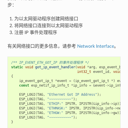
步：
为以太网驱动程序创建网络接口
将网络接口连接到以太网驱动程序
注册 IP 事件处理程序
有关网络接口的更多信息，请参考
Network Interface
。
/** IP_EVENT_ETH_GOT_IP 的事件处理程序 */
static
void
got_ip_event_handler
(
void
*
arg
,
esp_event_base
int32_t
event_id
,
void
*
e
{
ip_event_got_ip_t
*
event
=
(
ip_event_got_ip_t
*
)
event
const
esp_netif_ip_info_t
*
ip_info
=
&
event
->
ip_info
;
ESP_LOGI
(
TAG
,
"Ethernet Got IP Address"
);
ESP_LOGI
(
TAG
,
"~~~~~~~~~~~"
);
ESP_LOGI
(
TAG
,
"ETHIP:"
IPSTR
,
IP2STR
(
&
ip_info
->
ip
));
ESP_LOGI
(
TAG
,
"ETHMASK:"
IPSTR
,
IP2STR
(
&
ip_info
->
netma
ESP_LOGI
(
TAG
,
"ETHGW:"
IPSTR
,
IP2STR
(
&
ip_info
->
gw
));
ESP_LOGI
(
TAG
,
"~~~~~~~~~~~"
);
}