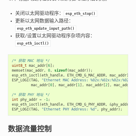
关闭以太网驱动程序：
esp_eth_stop()
更新以太网数据输入路径：
esp_eth_update_input_path()
获取/设置以太网驱动程序杂项内容：
esp_eth_ioctl()
/* 获取 MAC 地址 */
uint8_t
mac_addr
[
6
];
memset
(
mac_addr
,
0
,
sizeof
(
mac_addr
));
esp_eth_ioctl
(
eth_handle
,
ETH_CMD_G_MAC_ADDR
,
mac_addr
);
ESP_LOGI
(
TAG
,
"Ethernet MAC Address: %02x:%02x:%02x:%02x:%
mac_addr
[
0
],
mac_addr
[
1
],
mac_addr
[
2
],
mac_addr
[
3
/* 获取 PHY 地址 */
int
phy_addr
=
-1
;
esp_eth_ioctl
(
eth_handle
,
ETH_CMD_G_PHY_ADDR
,
&
phy_addr
);
ESP_LOGI
(
TAG
,
"Ethernet PHY Address: %d"
,
phy_addr
);
数据流量控制