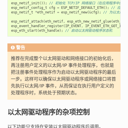
esp_netif_init
());
// 初始化 TCP/IP 网络接口（在应用程序中应
esp_netif_config_t
cfg
=
ESP_NETIF_DEFAULT_ETH
();
// 应用
esp_netif_t
*
eth_netif
=
esp_netif_new
(
&
cfg
);
// 为以太网
esp_netif_attach
(
eth_netif
,
esp_eth_new_netif_glue
(
eth_han
esp_event_handler_register
(
IP_EVENT
,
IP_EVENT_ETH_GOT_IP
,
esp_eth_start
(
eth_handle
);
// 启动以太网驱动程序状态机
警告
推荐在完成整个以太网驱动和网络接口的初始化后，
再注册用户定义的以太网/IP 事件处理程序，也就是
把注册事件处理程序作为启动以太网驱动程序的最后
一步。这样可以确保以太网驱动程序或网络接口将首
先执行以太网/IP 事件，从而保证在执行用户定义的
处理程序时，系统处于预期状态。
以太网驱动程序的杂项控制
以下功能只支持在安装以太网驱动程序后调用。