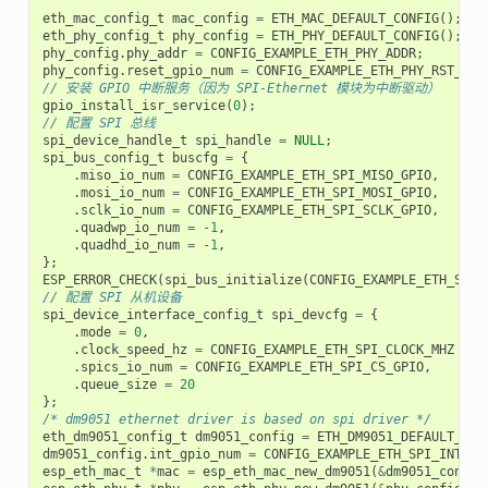
eth_mac_config_t
mac_config
=
ETH_MAC_DEFAULT_CONFIG
();
eth_phy_config_t
phy_config
=
ETH_PHY_DEFAULT_CONFIG
();
phy_config
.
phy_addr
=
CONFIG_EXAMPLE_ETH_PHY_ADDR
;
phy_config
.
reset_gpio_num
=
CONFIG_EXAMPLE_ETH_PHY_RST_GPI
// 安装 GPIO 中断服务（因为 SPI-Ethernet 模块为中断驱动）
gpio_install_isr_service
(
0
);
// 配置 SPI 总线
spi_device_handle_t
spi_handle
=
NULL
;
spi_bus_config_t
buscfg
=
{
.
miso_io_num
=
CONFIG_EXAMPLE_ETH_SPI_MISO_GPIO
,
.
mosi_io_num
=
CONFIG_EXAMPLE_ETH_SPI_MOSI_GPIO
,
.
sclk_io_num
=
CONFIG_EXAMPLE_ETH_SPI_SCLK_GPIO
,
.
quadwp_io_num
=
-1
,
.
quadhd_io_num
=
-1
,
};
ESP_ERROR_CHECK
(
spi_bus_initialize
(
CONFIG_EXAMPLE_ETH_SPI_
// 配置 SPI 从机设备
spi_device_interface_config_t
spi_devcfg
=
{
.
mode
=
0
,
.
clock_speed_hz
=
CONFIG_EXAMPLE_ETH_SPI_CLOCK_MHZ
*
1
.
spics_io_num
=
CONFIG_EXAMPLE_ETH_SPI_CS_GPIO
,
.
queue_size
=
20
};
/* dm9051 ethernet driver is based on spi driver */
eth_dm9051_config_t
dm9051_config
=
ETH_DM9051_DEFAULT_CON
dm9051_config
.
int_gpio_num
=
CONFIG_EXAMPLE_ETH_SPI_INT_GP
esp_eth_mac_t
*
mac
=
esp_eth_mac_new_dm9051
(
&
dm9051_config