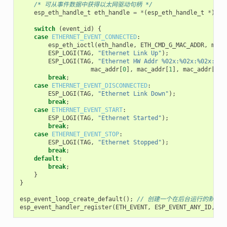
/* 可从事件数据中获得以太网驱动句柄 */
esp_eth_handle_t
eth_handle
=
*
(
esp_eth_handle_t
*
)
eve
switch
(
event_id
)
{
case
ETHERNET_EVENT_CONNECTED
:
esp_eth_ioctl
(
eth_handle
,
ETH_CMD_G_MAC_ADDR
,
mac_
ESP_LOGI
(
TAG
,
"Ethernet Link Up"
);
ESP_LOGI
(
TAG
,
"Ethernet HW Addr %02x:%02x:%02x:%02
mac_addr
[
0
],
mac_addr
[
1
],
mac_addr
[
2
],
break
;
case
ETHERNET_EVENT_DISCONNECTED
:
ESP_LOGI
(
TAG
,
"Ethernet Link Down"
);
break
;
case
ETHERNET_EVENT_START
:
ESP_LOGI
(
TAG
,
"Ethernet Started"
);
break
;
case
ETHERNET_EVENT_STOP
:
ESP_LOGI
(
TAG
,
"Ethernet Stopped"
);
break
;
default
:
break
;
}
}
esp_event_loop_create_default
();
// 创建一个在后台运行的默认
esp_event_handler_register
(
ETH_EVENT
,
ESP_EVENT_ANY_ID
,
&
e