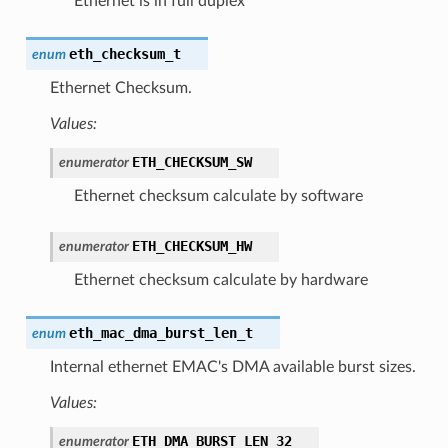
Ethernet is in full duplex
eth_checksum_t
enum
Ethernet Checksum.
Values:
ETH_CHECKSUM_SW
enumerator
Ethernet checksum calculate by software
ETH_CHECKSUM_HW
enumerator
Ethernet checksum calculate by hardware
eth_mac_dma_burst_len_t
enum
Internal ethernet EMAC's DMA available burst sizes.
Values:
ETH_DMA_BURST_LEN_32
enumerator