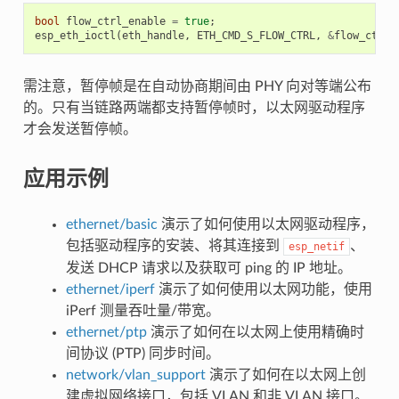
bool
flow_ctrl_enable
=
true
;
esp_eth_ioctl
(
eth_handle
,
ETH_CMD_S_FLOW_CTRL
,
&
flow_ctrl_
需注意，暂停帧是在自动协商期间由 PHY 向对等端公布
的。只有当链路两端都支持暂停帧时，以太网驱动程序
才会发送暂停帧。
应用示例
ethernet/basic
演示了如何使用以太网驱动程序，
包括驱动程序的安装、将其连接到
、
esp_netif
发送 DHCP 请求以及获取可 ping 的 IP 地址。
ethernet/iperf
演示了如何使用以太网功能，使用
iPerf 测量吞吐量/带宽。
ethernet/ptp
演示了如何在以太网上使用精确时
间协议 (PTP) 同步时间。
network/vlan_support
演示了如何在以太网上创
建虚拟网络接口，包括 VLAN 和非 VLAN 接口。