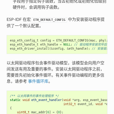
字段用于指定钩子函数，当去初始化或初始化低级别
硬件时，会调用钩子函数。
ESP-IDF 在宏
中为安装驱动程序提
ETH_DEFAULT_CONFIG
供了一个默认配置。
esp_eth_config_t
config
=
ETH_DEFAULT_CONFIG
(
mac
,
phy
);
/
esp_eth_handle_t
eth_handle
=
NULL
;
// 驱动程序安装完毕后，
esp_eth_driver_install
(
&
config
,
&
eth_handle
);
// 安装驱动程
以太网驱动程序包含事件驱动模型，该模型会向用户空
间发送有用及重要的事件。安装以太网驱动程序之前，
需要首先初始化事件循环。有关事件驱动编程的更多信
息，请参考
事件循环库
。
/** 以太网事件的事件处理程序 */
static
void
eth_event_handler
(
void
*
arg
,
esp_event_base_t
int32_t
event_id
,
void
*
even
{
uint8_t
mac_addr
[
6
]
=
{
0
};