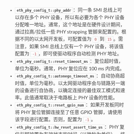
：同一条 SMI 总线上可
eth_phy_config_t::phy_addr
以存在多个 PHY 设备，所以有必要为各个 PHY 设备
分配唯一地址。通常，这个地址是在硬件设计期间，
通过拉高/拉低一些 PHY strapping 管脚来配置的。根
据不同的以太网开发板，可配置值为
到
。需
0
15
注意，如果 SMI 总线上仅有一个 PHY 设备，将该值
配置为
，即可使驱动程序自动检测 PHY 地址。
-1
：复位超时值，
eth_phy_config_t::reset_timeout_ms
单位为毫秒。通常，PHY 复位应在 100 ms 内完成。
：自动协商超
eth_phy_config_t::autonego_timeout_ms
时值，单位为毫秒。以太网驱动程序会与链路另一端
的设备进行自协商，以确定连接的最佳双工模式和速
率。此值通常取决于电路板上 PHY 设备的性能。
：如果开发板同时
eth_phy_config_t::reset_gpio_num
将 PHY 复位管脚连接至了任意 GPIO 管脚，请使用
该字段进行配置。否则，配置为
。
-1
：PHY 复
eth_phy_config_t::hw_reset_assert_time_us