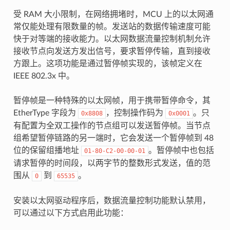
受 RAM 大小限制，在网络拥堵时，MCU 上的以太网通
常仅能处理有限数量的帧。发送站的数据传输速度可能
快于对等端的接收能力。以太网数据流量控制机制允许
接收节点向发送方发出信号，要求暂停传输，直到接收
方跟上。这项功能是通过暂停帧实现的，该帧定义在
IEEE 802.3x 中。
暂停帧是一种特殊的以太网帧，用于携带暂停命令，其
EtherType 字段为
，控制操作码为
。只
0x8808
0x0001
有配置为全双工操作的节点组可以发送暂停帧。当节点
组希望暂停链路的另一端时，它会发送一个暂停帧到 48
位的保留组播地址
。暂停帧中也包括
01-80-C2-00-00-01
请求暂停的时间段，以两字节的整数形式发送，值的范
围从
到
。
0
65535
安装以太网驱动程序后，数据流量控制功能默认禁用，
可以通过以下方式启用此功能：