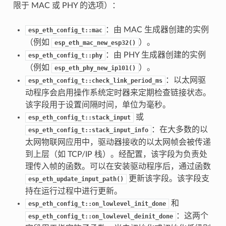
限于 MAC 或 PHY 的选项）：
：由 MAC 生成器创建的实例
esp_eth_config_t::mac
（例如
）。
esp_eth_mac_new_esp32()
：由 PHY 生成器创建的实例
esp_eth_config_t::phy
（例如
）。
esp_eth_phy_new_ip101()
：以太网驱
esp_eth_config_t::check_link_period_ms
动程序会启用操作系统定时器来定期检查链接状态。
该字段用于设置间隔时间，单位为毫秒。
或
esp_eth_config_t::stack_input
：在大多数的以
esp_eth_config_t::stack_input_info
太网物联网应用中，驱动器接收的以太网帧会被传递
到上层（如 TCP/IP 栈）。经配置，该字段为负责处
理传入帧的函数。可以在安装驱动程序后，通过函数
更新该字段。该字段支
esp_eth_update_input_path()
持在运行过程中进行更新。
和
esp_eth_config_t::on_lowlevel_init_done
：这两个
esp_eth_config_t::on_lowlevel_deinit_done