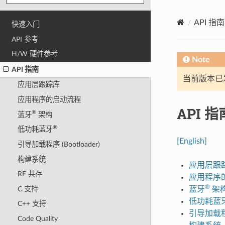
API 指南
快速入门
API 参考
H/W 硬件参考
Note
API 指南
当前版本已发布
应用层跟踪库
应用程序的启动流程
API 指
®
蓝牙
架构
®
低功耗蓝牙
[English]
引导加载程序 (Bootloader)
构建系统
应用层跟
RF 共存
应用程序
®
C 支持
蓝牙
架
低功耗蓝
C++ 支持
引导加载程序 
Code Quality