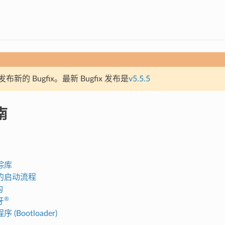
新的 Bugfix。最新 Bugfix 发布是
v5.5.5
南
踪库
的启动流程
构
®
牙
(Bootloader)