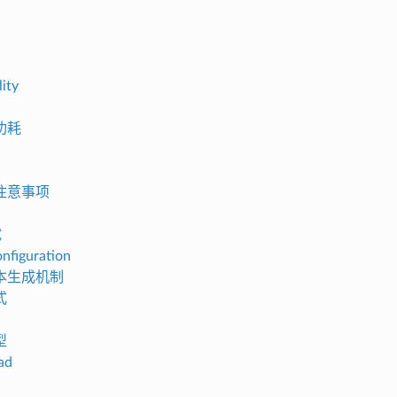
ity
功耗
注意事项
试
onfiguration
本生成机制
式
型
ad