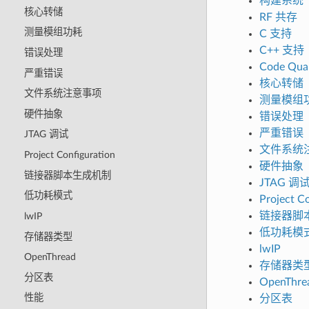
构建系统
核心转储
RF 共存
测量模组功耗
C 支持
C++ 支持
错误处理
Code Qual
严重错误
核心转储
文件系统注意事项
测量模组
硬件抽象
错误处理
严重错误
JTAG 调试
文件系统
Project Configuration
硬件抽象
链接器脚本生成机制
JTAG 调
低功耗模式
Project C
链接器脚
lwIP
低功耗模
存储器类型
lwIP
OpenThread
存储器类
分区表
OpenThre
性能
分区表