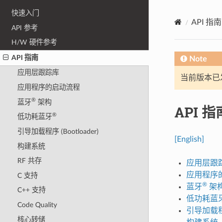
快速入门
API 指南
API 参考
H/W 硬件参考
API 指南
Note
应用层跟踪库
当前版本已发布
应用程序的启动流程
®
蓝牙
架构
API 指
®
低功耗蓝牙
引导加载程序 (Bootloader)
[English]
构建系统
RF 共存
应用层跟
应用程序
C 支持
®
蓝牙
架
C++ 支持
低功耗蓝
Code Quality
引导加载程序 
核心转储