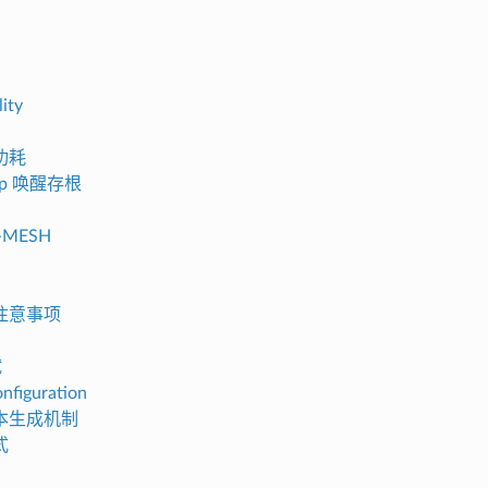
ity
功耗
eep 唤醒存根
I-MESH
注意事项
试
onfiguration
本生成机制
式