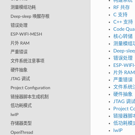
构建系统
RF 共存
测量模组功耗
C 支持
Deep-sleep 唤醒存根
C++ 支持
错误处理
Code Qual
ESP-WIFI-MESH
核心转储
片外 RAM
测量模组
Deep-sl
严重错误
错误处理
文件系统注意事项
ESP-WIF
硬件抽象
片外 RAM
JTAG 调试
严重错误
文件系统
Project Configuration
硬件抽象
链接器脚本生成机制
JTAG 调
低功耗模式
Project C
lwIP
链接器脚
低功耗模
存储器类型
lwIP
OpenThread