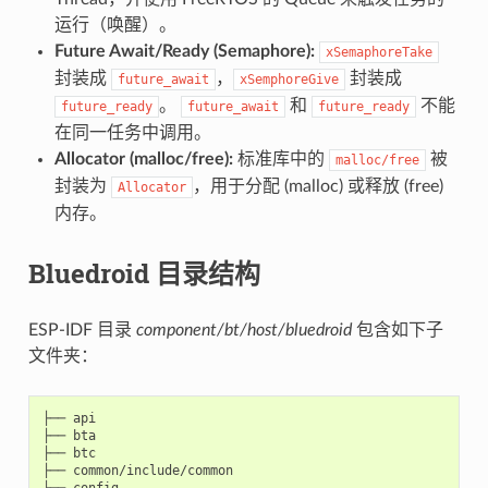
运行（唤醒）。
Future Await/Ready (Semaphore):
xSemaphoreTake
封装成
，
封装成
future_await
xSemphoreGive
。
和
不能
future_ready
future_await
future_ready
在同一任务中调用。
Allocator (malloc/free):
标准库中的
被
malloc/free
封装为
，用于分配 (malloc) 或释放 (free)
Allocator
内存。
Bluedroid 目录结构
ESP-IDF 目录
component/bt/host/bluedroid
包含如下子
文件夹：
├── api

├── bta

├── btc

├── common/include/common

├── config
