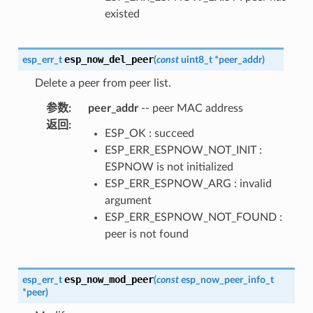
existed
esp_now_del_peer
esp_err_t
(
const
uint8_t
*
peer_addr
)
Delete a peer from peer list.
参数
:
peer_addr
-- peer MAC address
返回
:
ESP_OK : succeed
ESP_ERR_ESPNOW_NOT_INIT :
ESPNOW is not initialized
ESP_ERR_ESPNOW_ARG : invalid
argument
ESP_ERR_ESPNOW_NOT_FOUND :
peer is not found
esp_now_mod_peer
esp_err_t
(
const
esp_now_peer_info_t
*
peer
)