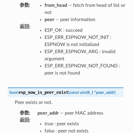
参数
:
from_head
-- fetch from head of list or
not
peer
-- peer information
返回
:
ESP_OK : succeed
ESP_ERR_ESPNOW_NOT_INIT :
ESPNOW is not initialized
ESP_ERR_ESPNOW_ARG : invalid
argument
ESP_ERR_ESPNOW_NOT_FOUND :
peer is not found
esp_now_is_peer_exist
bool
(
const
uint8_t
*
peer_addr
)
Peer exists or not.
参数
:
peer_addr
-- peer MAC address
返回
:
true : peer exists
false : peer not exists