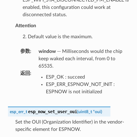
enabled, this configuration could work at
disconnected status.
Attention
2. Default value is the maximum.
参数
:
window
-- Milliseconds would the chip
keep waked each interval, from 0 to
65535.
返回
:
ESP_OK : succeed
ESP_ERR_ESPNOW_NOT_INIT :
ESPNOW is not initialized
esp_now_set_user_oui
esp_err_t
(
uint8_t
*
oui
)
Set the OUI (Organization Identifier) in the vendor-
specific element for ESPNOW.