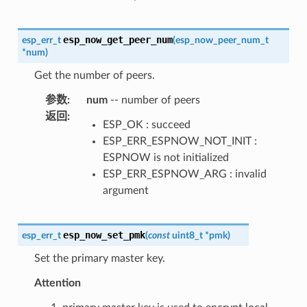
esp_now_get_peer_num
esp_err_t
(
esp_now_peer_num_t
*
num
)
Get the number of peers.
参数
:
num
-- number of peers
返回
:
ESP_OK : succeed
ESP_ERR_ESPNOW_NOT_INIT :
ESPNOW is not initialized
ESP_ERR_ESPNOW_ARG : invalid
argument
esp_now_set_pmk
esp_err_t
(
const
uint8_t
*
pmk
)
Set the primary master key.
Attention