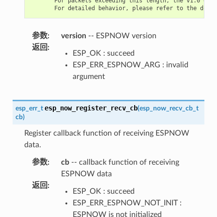
       For packets exceeding this length, the v1.0 devi
参数
:
version
-- ESPNOW version
返回
:
ESP_OK : succeed
ESP_ERR_ESPNOW_ARG : invalid
argument
esp_now_register_recv_cb
esp_err_t
(
esp_now_recv_cb_t
cb
)
Register callback function of receiving ESPNOW
data.
参数
:
cb
-- callback function of receiving
ESPNOW data
返回
:
ESP_OK : succeed
ESP_ERR_ESPNOW_NOT_INIT :
ESPNOW is not initialized