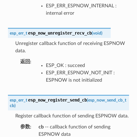
ESP_ERR_ESPNOW_INTERNAL :
internal error
esp_now_unregister_recv_cb
esp_err_t
(
void
)
Unregister callback function of receiving ESPNOW
data.
返回
:
ESP_OK : succeed
ESP_ERR_ESPNOW_NOT_INIT :
ESPNOW is not initialized
esp_now_register_send_cb
esp_err_t
(
esp_now_send_cb_t
cb
)
Register callback function of sending ESPNOW data.
参数
:
cb
-- callback function of sending
ESPNOW data