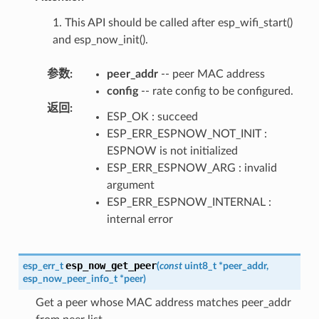
1. This API should be called after esp_wifi_start()
and esp_now_init().
参数
:
peer_addr
-- peer MAC address
config
-- rate config to be configured.
返回
:
ESP_OK : succeed
ESP_ERR_ESPNOW_NOT_INIT :
ESPNOW is not initialized
ESP_ERR_ESPNOW_ARG : invalid
argument
ESP_ERR_ESPNOW_INTERNAL :
internal error
esp_now_get_peer
esp_err_t
(
const
uint8_t
*
peer_addr
,
esp_now_peer_info_t
*
peer
)
Get a peer whose MAC address matches peer_addr