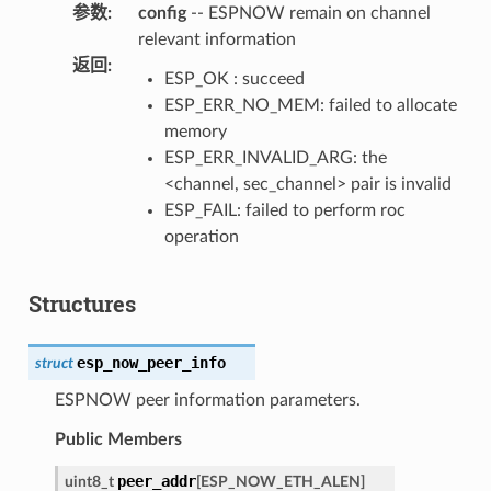
参数
:
config
-- ESPNOW remain on channel
relevant information
返回
:
ESP_OK : succeed
ESP_ERR_NO_MEM: failed to allocate
memory
ESP_ERR_INVALID_ARG: the
<channel, sec_channel> pair is invalid
ESP_FAIL: failed to perform roc
operation
Structures
esp_now_peer_info
struct
ESPNOW peer information parameters.
Public Members
peer_addr
uint8_t
[
ESP_NOW_ETH_ALEN
]