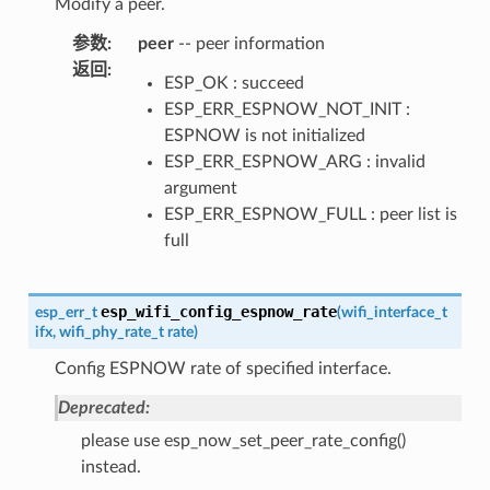
Modify a peer.
参数
:
peer
-- peer information
返回
:
ESP_OK : succeed
ESP_ERR_ESPNOW_NOT_INIT :
ESPNOW is not initialized
ESP_ERR_ESPNOW_ARG : invalid
argument
ESP_ERR_ESPNOW_FULL : peer list is
full
esp_wifi_config_espnow_rate
esp_err_t
(
wifi_interface_t
ifx
,
wifi_phy_rate_t
rate
)
Config ESPNOW rate of specified interface.
Deprecated:
please use esp_now_set_peer_rate_config()
instead.