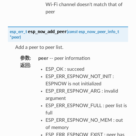
Wi-Fi channel doesn't match that of
peer
esp_now_add_peer
esp_err_t
(
const
esp_now_peer_info_t
*
peer
)
Add a peer to peer list.
参数
:
peer
-- peer information
返回
:
ESP_OK : succeed
ESP_ERR_ESPNOW_NOT_INIT :
ESPNOW is not initialized
ESP_ERR_ESPNOW_ARG : invalid
argument
ESP_ERR_ESPNOW_FULL : peer list is
full
ESP_ERR_ESPNOW_NO_MEM : out
of memory
ESP_ERR_ESPNOW_EXIST : peer has