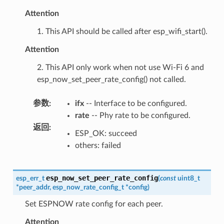
Attention
1. This API should be called after esp_wifi_start().
Attention
2. This API only work when not use Wi-Fi 6 and
esp_now_set_peer_rate_config() not called.
参数
:
ifx
-- Interface to be configured.
rate
-- Phy rate to be configured.
返回
:
ESP_OK: succeed
others: failed
esp_now_set_peer_rate_config
esp_err_t
(
const
uint8_t
*
peer_addr
,
esp_now_rate_config_t
*
config
)
Set ESPNOW rate config for each peer.
Attention