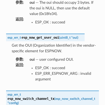
参数
:
oui
-- The oui should occupy 3 bytes. If
the oui is NULL, then use the default
value (0x18fe34).
返回
:
ESP_OK : succeed
esp_now_get_user_oui
esp_err_t
(
uint8_t
*
oui
)
Get the OUI (Organization Identifier) in the vendor-
specific element for ESPNOW.
参数
:
oui
-- user configured OUI.
返回
:
ESP_OK : succeed
ESP_ERR_ESPNOW_ARG : invalid
argument
esp_err_t
esp_now_switch_channel_tx
(
esp_now_switch_channel_t
*
config
)