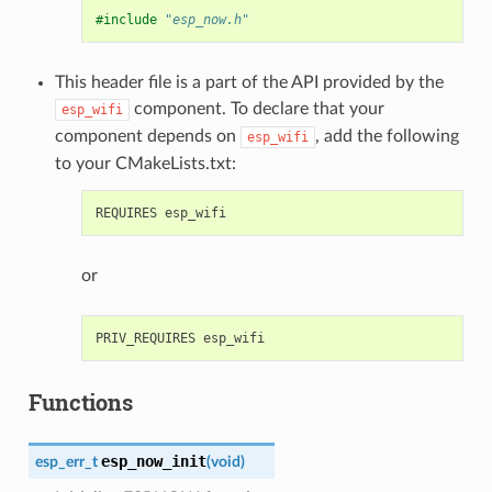
#include
"esp_now.h"
This header file is a part of the API provided by the
component. To declare that your
esp_wifi
component depends on
, add the following
esp_wifi
to your CMakeLists.txt:
or
Functions
esp_now_init
esp_err_t
(
void
)