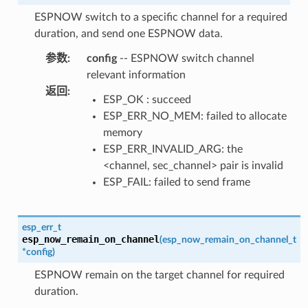
ESPNOW switch to a specific channel for a required
duration, and send one ESPNOW data.
参数
:
config
-- ESPNOW switch channel
relevant information
返回
:
ESP_OK : succeed
ESP_ERR_NO_MEM: failed to allocate
memory
ESP_ERR_INVALID_ARG: the
<channel, sec_channel> pair is invalid
ESP_FAIL: failed to send frame
esp_err_t
esp_now_remain_on_channel
(
esp_now_remain_on_channel_t
*
config
)
ESPNOW remain on the target channel for required
duration.