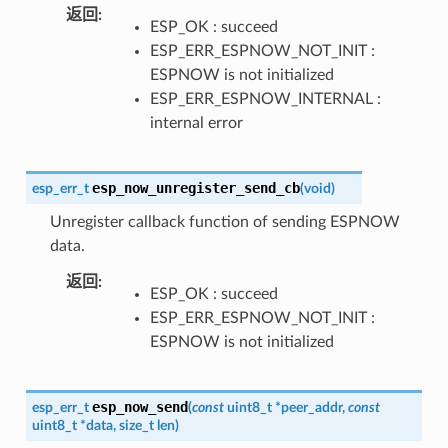
返回
:
ESP_OK : succeed
ESP_ERR_ESPNOW_NOT_INIT :
ESPNOW is not initialized
ESP_ERR_ESPNOW_INTERNAL :
internal error
esp_now_unregister_send_cb
esp_err_t
(
void
)
Unregister callback function of sending ESPNOW
data.
返回
:
ESP_OK : succeed
ESP_ERR_ESPNOW_NOT_INIT :
ESPNOW is not initialized
esp_now_send
esp_err_t
(
const
uint8_t
*
peer_addr
,
const
uint8_t
*
data
,
size_t
len
)