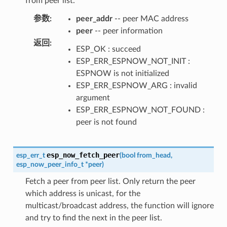
from peer list.
参数
:
peer_addr
-- peer MAC address
peer
-- peer information
返回
:
ESP_OK : succeed
ESP_ERR_ESPNOW_NOT_INIT :
ESPNOW is not initialized
ESP_ERR_ESPNOW_ARG : invalid
argument
ESP_ERR_ESPNOW_NOT_FOUND :
peer is not found
esp_now_fetch_peer
esp_err_t
(
bool
from_head
,
esp_now_peer_info_t
*
peer
)
Fetch a peer from peer list. Only return the peer
which address is unicast, for the
multicast/broadcast address, the function will ignore
and try to find the next in the peer list.