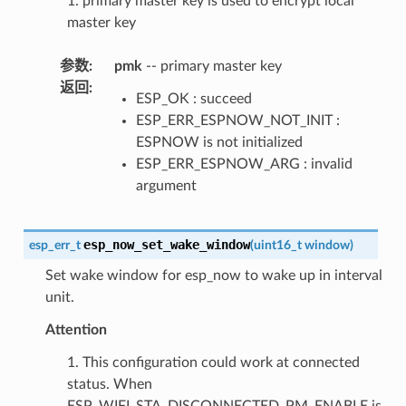
1. primary master key is used to encrypt local
master key
参数
:
pmk
-- primary master key
返回
:
ESP_OK : succeed
ESP_ERR_ESPNOW_NOT_INIT :
ESPNOW is not initialized
ESP_ERR_ESPNOW_ARG : invalid
argument
esp_now_set_wake_window
esp_err_t
(
uint16_t
window
)
Set wake window for esp_now to wake up in interval
unit.
Attention
1. This configuration could work at connected
status. When
ESP_WIFI_STA_DISCONNECTED_PM_ENABLE is