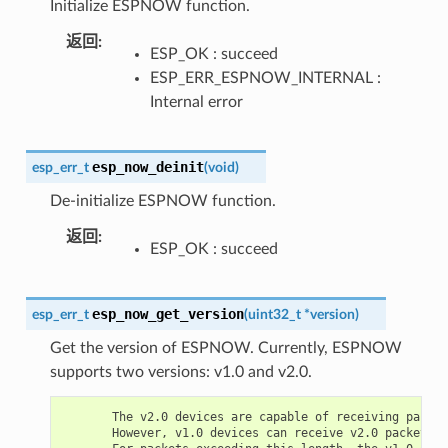
Initialize ESPNOW function.
返回
:
ESP_OK : succeed
ESP_ERR_ESPNOW_INTERNAL :
Internal error
esp_now_deinit
esp_err_t
(
void
)
De-initialize ESPNOW function.
返回
:
ESP_OK : succeed
esp_now_get_version
esp_err_t
(
uint32_t
*
version
)
Get the version of ESPNOW. Currently, ESPNOW
supports two versions: v1.0 and v2.0.
       The v2.0 devices are capable of receiving packet
       However, v1.0 devices can receive v2.0 packets i