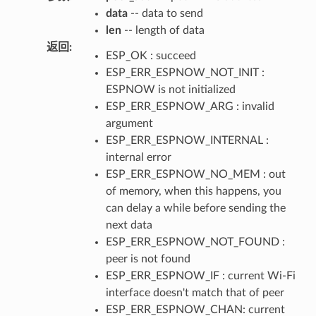
data
-- data to send
len
-- length of data
返回
:
ESP_OK : succeed
ESP_ERR_ESPNOW_NOT_INIT :
ESPNOW is not initialized
ESP_ERR_ESPNOW_ARG : invalid
argument
ESP_ERR_ESPNOW_INTERNAL :
internal error
ESP_ERR_ESPNOW_NO_MEM : out
of memory, when this happens, you
can delay a while before sending the
next data
ESP_ERR_ESPNOW_NOT_FOUND :
peer is not found
ESP_ERR_ESPNOW_IF : current Wi-Fi
interface doesn't match that of peer
ESP_ERR_ESPNOW_CHAN: current