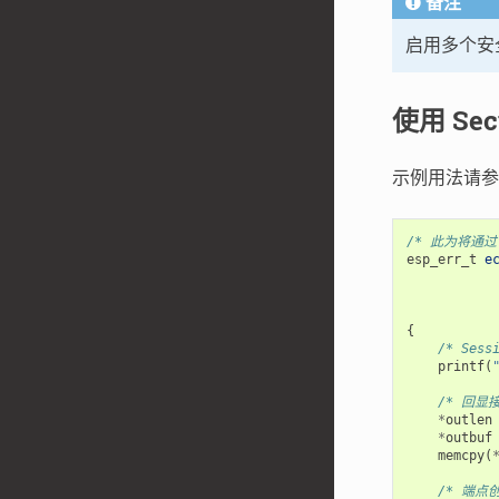
备注
启用多个安
使用 Sec
示例用法请
/* 此为将通过
esp_err_t
e
{
/* Ses
printf
(
/* 回显
*
outlen
*
outbuf
memcpy
(
/* 端点