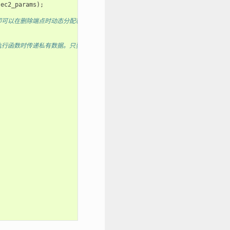
sec2_params
);
，即可以在删除端点时动态分配和释放。*/
，在执行函数时传递私有数据。只要端点由唯一名称标识，即可添加多个端点。*/