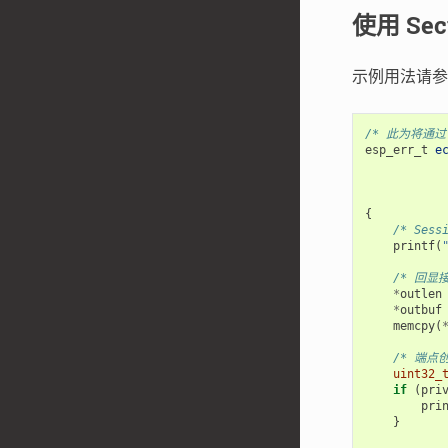
使用 Sec
示例用法请
/* 此为将通过
esp_err_t
e
{
/* Ses
printf
(
/* 回显
*
outlen
*
outbuf
memcpy
(
/* 端点
uint32_
if
(
pri
pri
}