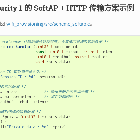
urity 1 的 SoftAP + HTTP 传输方案示例
参阅
wifi_provisioning/src/scheme_softap.c
。
 protocomm 注册的端点处理程序，会直接回显接收到的数据 */
cho_req_handler
(
uint32_t
session_id
,
const
uint8_t
*
inbuf
,
ssize_t
inlen
,
uint8_t
**
outbuf
,
ssize_t
*
outlen
,
void
*
priv_data
)
sion ID 可以用于持久化 */
"Session ID : %d"
,
session_id
);
接收到的数据 */
=
inlen
;
/* 输出更新后的数据长度 */
=
malloc
(
inlen
);
/* 将在外部释放 */
*
outbuf
,
inbuf
,
inlen
);
创建时传递的私有数据 */
t
*
priv
=
(
uint32_t
*
)
priv_data
;
v
)
{
ntf
(
"Private data : %d"
,
*
priv
);