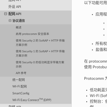
以下功能可用
外设 API
配网 API
应用程
协议通信
概述
启用 protocomm 安全版本
使用 Security 2 的 SoftAP + HTTP 传输
所有权验证
方案示例
盐值和验证
使用 Security 1 的 SoftAP + HTTP 传输
方案示例
在 proto
使用 Security 0 的低功耗蓝牙传输方案
使用 Pro
示例
API 参考
Protoco
统一配网
Wi-Fi 配网
低功耗蓝
SmartConfig
Wi-Fi (So
TM
Wi-Fi Easy Connect
(DPP)
控制台：