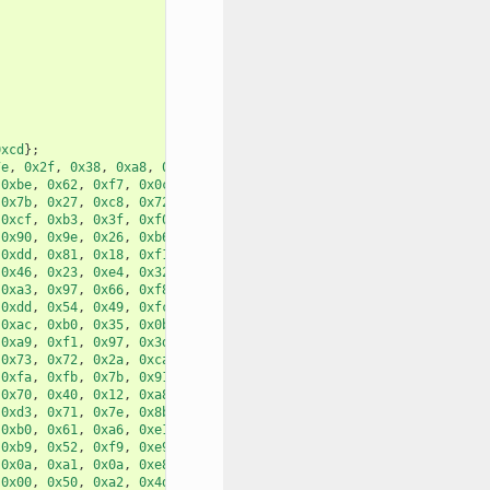
0xcd
};
7e
,
0x2f
,
0x38
,
0xa8
,
0x19
,
0x1b
,
0x35
,
0xbe
,
0x62
,
0xf7
,
0x0c
,
0x65
,
0x83
,
0x50
,
0x7b
,
0x27
,
0xc8
,
0x72
,
0x26
,
0x71
,
0xde
,
0xcf
,
0xb3
,
0x3f
,
0xf0
,
0x73
,
0x2a
,
0x25
,
0x90
,
0x9e
,
0x26
,
0xb6
,
0x3e
,
0xc7
,
0xe4
,
0xdd
,
0x81
,
0x18
,
0xf1
,
0x1a
,
0xd9
,
0x7a
,
0x46
,
0x23
,
0xe4
,
0x32
,
0xec
,
0x2d
,
0x9e
,
0xa3
,
0x97
,
0x66
,
0xf8
,
0x30
,
0xb2
,
0xda
,
0xdd
,
0x54
,
0x49
,
0xfc
,
0x12
,
0x91
,
0x81
,
0xac
,
0xb0
,
0x35
,
0x0b
,
0xf6
,
0x9c
,
0x88
,
0xa9
,
0xf1
,
0x97
,
0x3d
,
0x94
,
0x65
,
0xe4
,
0x73
,
0x72
,
0x2a
,
0xca
,
0x85
,
0x19
,
0x4a
,
0xfa
,
0xfb
,
0x7b
,
0x91
,
0x3b
,
0xfe
,
0x87
,
0x70
,
0x40
,
0x12
,
0xa8
,
0xe1
,
0xb4
,
0x6c
,
0xd3
,
0x71
,
0x7e
,
0x8b
,
0x00
,
0x46
,
0x9b
,
0xb0
,
0x61
,
0xa6
,
0xe1
,
0xa3
,
0x34
,
0x4b
,
0xb9
,
0x52
,
0xf9
,
0xe9
,
0x80
,
0x75
,
0x3d
,
0x0a
,
0xa1
,
0x0a
,
0xe8
,
0xaf
,
0x41
,
0x28
,
0x00
,
0x50
,
0xa2
,
0x4d
,
0x99
,
0x18
,
0x90
,