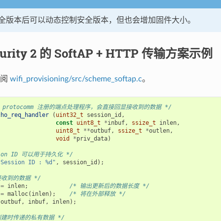
全版本后可以动态控制安全版本，但也会增加固件大小。
urity 2 的 SoftAP + HTTP 传输方案示例
参阅
wifi_provisioning/src/scheme_softap.c
。
 protocomm 注册的端点处理程序，会直接回显接收到的数据 */
cho_req_handler
(
uint32_t
session_id
,
const
uint8_t
*
inbuf
,
ssize_t
inlen
,
uint8_t
**
outbuf
,
ssize_t
*
outlen
,
void
*
priv_data
)
sion ID 可以用于持久化 */
"Session ID : %d"
,
session_id
);
接收到的数据 */
=
inlen
;
/* 输出更新后的数据长度 */
=
malloc
(
inlen
);
/* 将在外部释放 */
*
outbuf
,
inbuf
,
inlen
);
创建时传递的私有数据 */