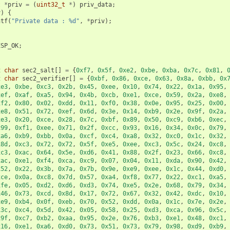
t
*
priv
=
(
uint32_t
*
)
priv_data
;
v
)
{
ntf
(
"Private data : %d"
,
*
priv
);
ESP_OK
;
t
char
sec2_salt
[]
=
{
0xf7
,
0x5f
,
0xe2
,
0xbe
,
0xba
,
0x7c
,
0x81
,
t
char
sec2_verifier
[]
=
{
0xbf
,
0x86
,
0xce
,
0x63
,
0x8a
,
0xbb
,
0x
xe3
,
0xbe
,
0xc3
,
0x2b
,
0x45
,
0xee
,
0x10
,
0x74
,
0x22
,
0x1a
,
0x95
,
xef
,
0xaf
,
0xa5
,
0x94
,
0x4b
,
0xcb
,
0xe1
,
0xce
,
0x59
,
0x2a
,
0xe8
,
xf2
,
0x80
,
0x02
,
0xdd
,
0x11
,
0xf0
,
0x38
,
0x0e
,
0x95
,
0x25
,
0x00
,
xe8
,
0x51
,
0x72
,
0xef
,
0x6d
,
0x3e
,
0x14
,
0xb9
,
0x2e
,
0x9f
,
0x2a
,
xe3
,
0x20
,
0xce
,
0x28
,
0x7c
,
0xbf
,
0x89
,
0x50
,
0xc9
,
0xb6
,
0xec
,
x99
,
0xf1
,
0xee
,
0x71
,
0x2f
,
0xcc
,
0x93
,
0x16
,
0x34
,
0x0c
,
0x79
,
xa6
,
0xb9
,
0xbb
,
0x0a
,
0xcf
,
0xc4
,
0xa8
,
0x32
,
0xc0
,
0x1c
,
0x32
,
x8d
,
0xc3
,
0x72
,
0x72
,
0x5f
,
0xe5
,
0xee
,
0xc3
,
0x5c
,
0x24
,
0xc8
,
xc3
,
0xac
,
0x64
,
0x5e
,
0xd6
,
0x41
,
0x88
,
0x2f
,
0x23
,
0x66
,
0xc8
,
xac
,
0xe1
,
0xf4
,
0xca
,
0xc9
,
0x07
,
0x04
,
0x11
,
0xda
,
0x90
,
0x42
,
x52
,
0x22
,
0x3b
,
0x7a
,
0x7b
,
0x9e
,
0xe9
,
0xee
,
0x1c
,
0x44
,
0xd0
,
xce
,
0x0a
,
0xc8
,
0x7d
,
0x57
,
0xa4
,
0xf8
,
0x77
,
0x22
,
0xc1
,
0xa5
,
xfe
,
0x05
,
0xd2
,
0xd6
,
0xd3
,
0x74
,
0xe5
,
0x2e
,
0x68
,
0x79
,
0x34
,
x46
,
0x73
,
0xcd
,
0x8d
,
0x17
,
0x72
,
0x67
,
0x32
,
0x42
,
0xdc
,
0x10
,
xe9
,
0xb4
,
0x0f
,
0xeb
,
0x70
,
0x52
,
0xdd
,
0x0a
,
0x1c
,
0x7e
,
0x2e
,
x3c
,
0xc4
,
0x5d
,
0x42
,
0x05
,
0x58
,
0x25
,
0xd3
,
0xca
,
0x96
,
0x5c
,
x9f
,
0xc7
,
0xb2
,
0xaa
,
0x95
,
0x2e
,
0x76
,
0xb3
,
0xe1
,
0x48
,
0xc1
,
x16
,
0xe1
,
0xa6
,
0xd0
,
0x73
,
0x51
,
0x73
,
0x79
,
0x98
,
0xd9
,
0xb9
,