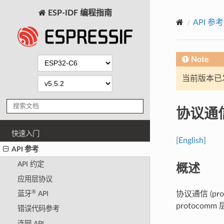
ESP-IDF 编程指南
API 参考
Note
当前版本已发布
协议通
快速入门
[English]
API 参考
概述
API 约定
应用层协议
®
协议通信 (
蓝牙
API
protoco
错误代码参考
连网 API