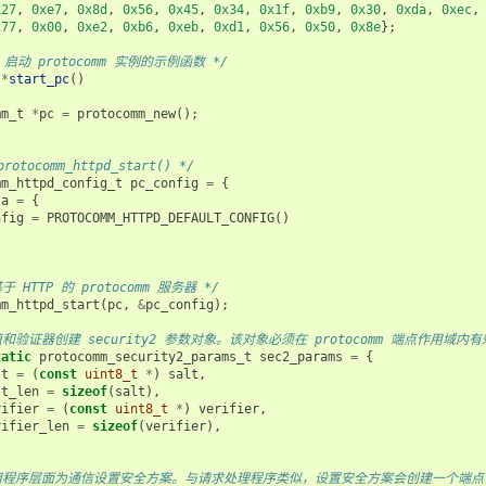
x27
,
0xe7
,
0x8d
,
0x56
,
0x45
,
0x34
,
0x1f
,
0xb9
,
0x30
,
0xda
,
0xec
,
x77
,
0x00
,
0xe2
,
0xb6
,
0xeb
,
0xd1
,
0x56
,
0x50
,
0x8e
};
P 启动 protocomm 实例的示例函数 */
*
start_pc
()
mm_t
*
pc
=
protocomm_new
();
rotocomm_httpd_start() */
mm_httpd_config_t
pc_config
=
{
ta
=
{
nfig
=
PROTOCOMM_HTTPD_DEFAULT_CONFIG
()
于 HTTP 的 protocomm 服务器 */
mm_httpd_start
(
pc
,
&
pc_config
);
值和验证器创建 security2 参数对象。该对象必须在 protocomm 端点作
tatic
protocomm_security2_params_t
sec2_params
=
{
lt
=
(
const
uint8_t
*
)
salt
,
lt_len
=
sizeof
(
salt
),
rifier
=
(
const
uint8_t
*
)
verifier
,
rifier_len
=
sizeof
(
verifier
),
用程序层面为通信设置安全方案。与请求处理程序类似，设置安全方案会创建一个端点，并注册 pr