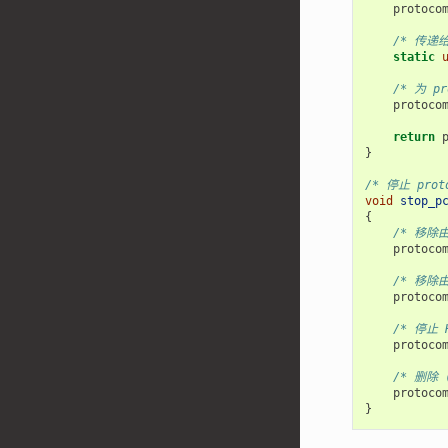
protoco
/* 传递
static
/* 为 
protoco
return
}
/* 停止 pro
void
stop_p
{
/* 移除
protoco
/* 移除
protoco
/* 停止 
protoco
/* 删除（
protoco
}