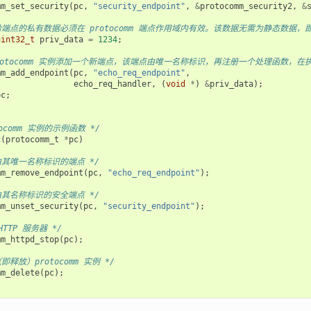
mm_set_security
(
pc
,
"security_endpoint"
,
&
protocomm_security2
,
&
给端点的私有数据必须在 protocomm 端点作用域内有效。该数据无需为静态数据
uint32_t
priv_data
=
1234
;
protocomm 实例添加一个新端点，该端点由唯一名称标识，再注册一个处理函数
mm_add_endpoint
(
pc
,
"echo_req_endpoint"
,
echo_req_handler
,
(
void
*
)
&
priv_data
);
pc
;
tocomm 实例的示例函数 */
c
(
protocomm_t
*
pc
)
由其唯一名称标识的端点 */
mm_remove_endpoint
(
pc
,
"echo_req_endpoint"
);
由其名称标识的安全端点 */
mm_unset_security
(
pc
,
"security_endpoint"
);
HTTP 服务器 */
mm_httpd_stop
(
pc
);
即释放）protocomm 实例 */
mm_delete
(
pc
);