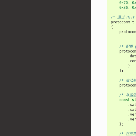
0x70
,
0
0x36
,
0
/* 通过 HTT
protocomm_t
{
protoco
/* 配置 p
protoco
.
da
.
co
}
};
/* 启动基
protoco
/* 从盐
const
s
.
sa
.
sa
.
ve
.
ve
};
/* 在应