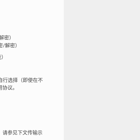
密/解密）
加密/解密）
能）
）
可以自行选择（即使在不
用协议。
，请参见下文传输示