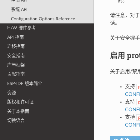
例。
存储 API
系统 API
请注意，对
Configuration Options Reference
话。
H/W 硬件参考
API 指南
关于安全握
迁移指南
启用 pr
安全指南
库与框架
关于启用/禁
贡献指南
ESP-IDF 版本简介
支持
资源
CONF
支持
版权和许可证
CONF
关于本指南
支持
切换语言
CONF