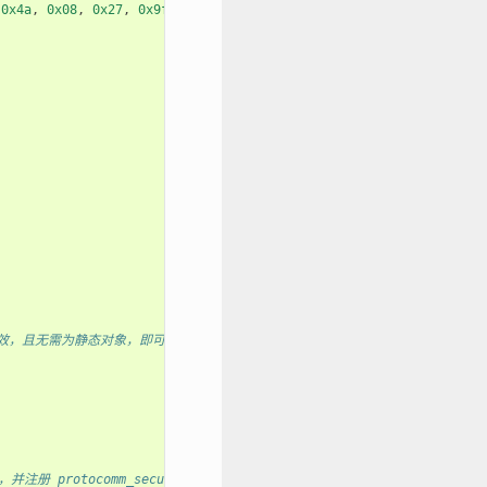
0x4a
,
0x08
,
0x27
,
0x9f
,
0xfa
,
0x59
,
0x2e
,
用域内有效，且无需为静态对象，即可以在删除端点时动态分配和释放。*/
otocomm_security1 提供的处理程序。也可以使用 protocomm_sec