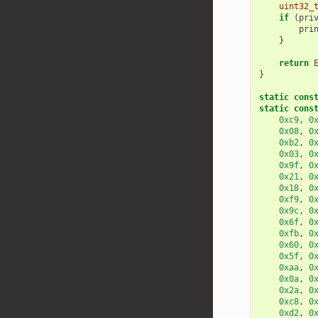
uint32_
if
(
pri
pri
}
return
}
static
cons
static
cons
0xc9
,
0
0x08
,
0
0xb2
,
0
0x03
,
0
0x9f
,
0
0x21
,
0
0x18
,
0
0xf9
,
0
0x9c
,
0
0x6f
,
0
0xfb
,
0
0x60
,
0
0x5f
,
0
0xaa
,
0
0x0a
,
0
0x2a
,
0
0xc8
,
0
0xd2
,
0