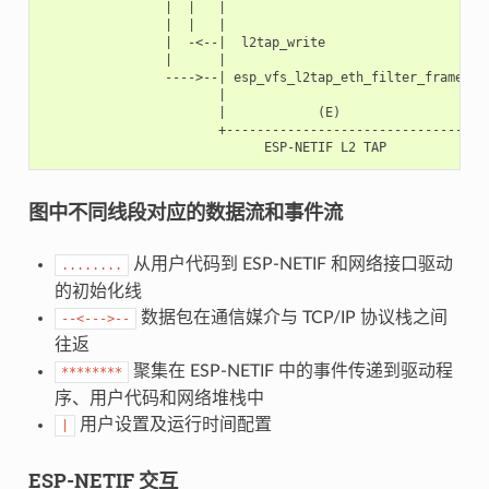
                |  |   |                                |
                |  |   |                                |  
                |  -<--|  l2tap_write                   |-
                |      |                                |  
                ---->--| esp_vfs_l2tap_eth_filter_frame |-
                       |                                |  
                       |            (E)                 |  
                       +--------------------------------+
图中不同线段对应的数据流和事件流
从用户代码到 ESP-NETIF 和网络接口驱动
........
的初始化线
数据包在通信媒介与 TCP/IP 协议栈之间
--<--->--
往返
聚集在 ESP-NETIF 中的事件传递到驱动程
********
序、用户代码和网络堆栈中
用户设置及运行时间配置
|
ESP-NETIF 交互