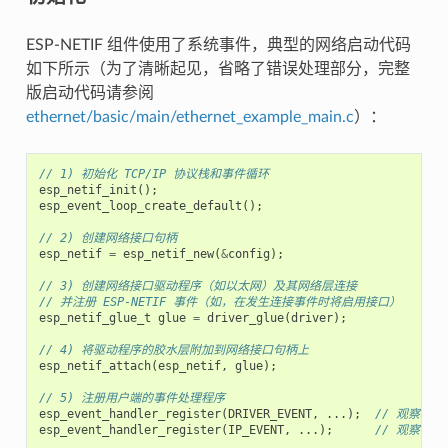
ESP-NETIF 组件使用了系统事件，典型的网络启动代码
如下所示（为了清晰起见，省略了错误处理部分，完整
版启动代码请参阅
ethernet/basic/main/ethernet_example_main.c
）：
// 1) 初始化 TCP/IP 协议栈和事件循环
esp_netif_init
();
esp_event_loop_create_default
();
// 2) 创建网络接口句柄
esp_netif
=
esp_netif_new
(
&
config
);
// 3) 创建网络接口驱动程序（如以太网）及其网络层连接
// 并注册 ESP-NETIF 事件（如，在发生连接事件时将启用接口）
esp_netif_glue_t
glue
=
driver_glue
(
driver
);
// 4) 将驱动程序的胶水层附加到网络接口句柄上
esp_netif_attach
(
esp_netif
,
glue
);
// 5) 注册用户端的事件处理程序
esp_event_handler_register
(
DRIVER_EVENT
,
...);
// 观察驱
esp_event_handler_register
(
IP_EVENT
,
...);
// 观察 ES