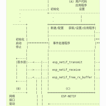
                       |            (A) 用户代码            
                       |                应用程序            
      .................| 初始化            设置            
      .                +-----------------------------------
      .                   .                |           *

      .                   .                |           *

  --------+            +===========================+   *   
          |            | 新建/配置   获取/设置/应用程序|   *   
          |            |                           |...*.
          |            |---------------------------|   *   
    初始化 |            |                           |****   
    启动   |************|  事件处理程序               |********
    停止   |            |                           |       
          |            |---------------------------|       
          |            |                           |       
    +-----|            |                           |       
    |胶水层|---<----|---|  esp_netif_transmit       |--<----
    |     |        |   |                           |       
    |     |--->----|---|  esp_netif_receive        |-->----
    |     |        |   |                           |       
    |     |...<....|...|  esp_netif_free_rx_buffer |...<.
    +-----|     |  |   |                           |       
          |     |  |   |                           |       
    (B)   |     |  |   |          (C)              |       
  --------+     |  |   +===========================+     
网络             |  |           ESP-NETIF

接口             |  |

驱动             |  |   +--------------------------------+  