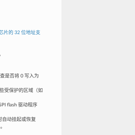
sh 芯片的 32 位地址支
。
。
查是否将 0 写入为
些受保护的区域（如
I flash 驱动程序
作时自动挂起或恢复
复
。