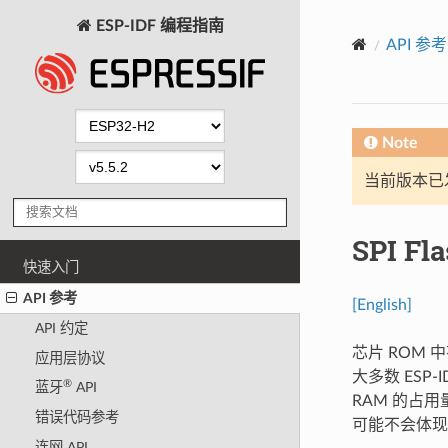
ESP-IDF 编程指南
API 参考
Note
当前版本已发布
SPI F
快速入门
API 参考
[English]
API 约定
芯片 ROM 中
应用层协议
大多数 ESP
®
蓝牙
API
RAM 的占用
错误代码参考
可能不会体现
连网 API