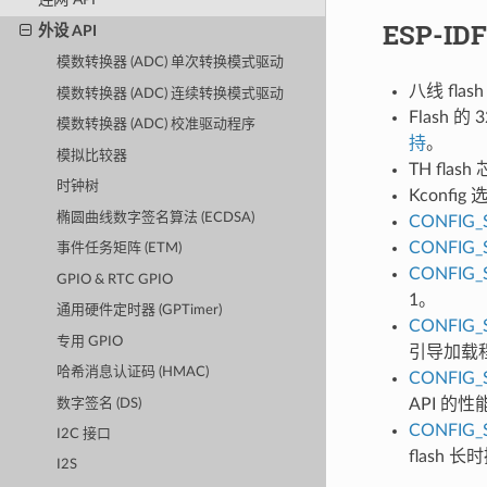
ESP-I
外设 API
模数转换器 (ADC) 单次转换模式驱动
八线 fl
模数转换器 (ADC) 连续转换模式驱动
Flash
模数转换器 (ADC) 校准驱动程序
持
。
模拟比较器
TH flas
时钟树
Kconfig
椭圆曲线数字签名算法 (ECDSA)
CONFIG_
CONFIG_
事件任务矩阵 (ETM)
CONFIG_
GPIO & RTC GPIO
1。
通用硬件定时器 (GPTimer)
CONFIG_
专用 GPIO
引导加载程
哈希消息认证码 (HMAC)
CONFIG_
API 的
数字签名 (DS)
CONFIG_
I2C 接口
flash
I2S