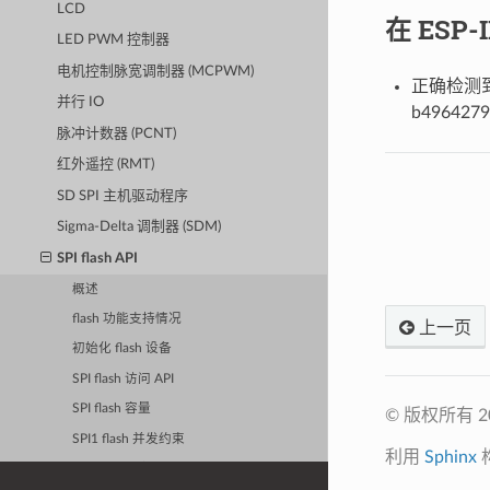
LCD
在 ESP
LED PWM 控制器
电机控制脉宽调制器 (MCPWM)
正确检测到大
并行 IO
b4964279
脉冲计数器 (PCNT)
红外遥控 (RMT)
SD SPI 主机驱动程序
Sigma-Delta 调制器 (SDM)
SPI flash API
概述
flash 功能支持情况
上一页
初始化 flash 设备
SPI flash 访问 API
SPI flash 容量
© 版权所有 
SPI1 flash 并发约束
利用
Sphinx
SPI flash 加密