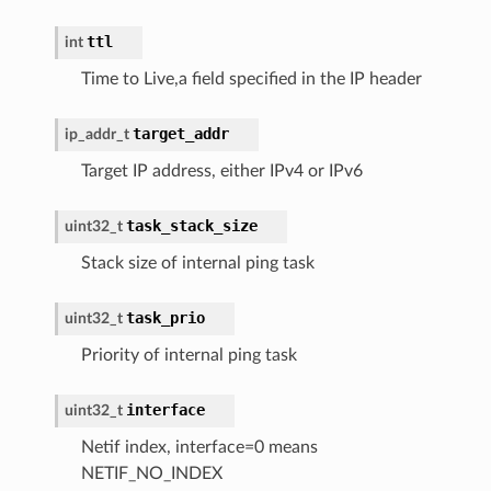
ttl
int
Time to Live,a field specified in the IP header
target_addr
ip_addr_t
Target IP address, either IPv4 or IPv6
task_stack_size
uint32_t
Stack size of internal ping task
task_prio
uint32_t
Priority of internal ping task
interface
uint32_t
Netif index, interface=0 means
NETIF_NO_INDEX