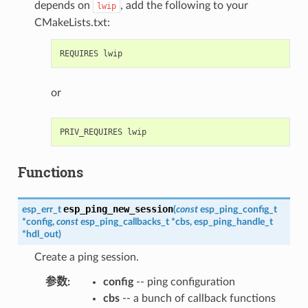
depends on
, add the following to your
lwip
CMakeLists.txt:
or
Functions
esp_ping_new_session
esp_err_t
(
const
esp_ping_config_t
*
config
,
const
esp_ping_callbacks_t
*
cbs
,
esp_ping_handle_t
*
hdl_out
)
Create a ping session.
参数
:
config
-- ping configuration
cbs
-- a bunch of callback functions