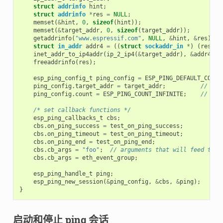
struct
addrinfo
hint
;
struct
addrinfo
*
res
=
NULL
;
memset
(
&
hint
,
0
,
sizeof
(
hint
));
memset
(
&
target_addr
,
0
,
sizeof
(
target_addr
));
getaddrinfo
(
"www.espressif.com"
,
NULL
,
&
hint
,
&
res
);
struct
in_addr
addr4
=
((
struct
sockaddr_in
*
)
(
res
->
a
inet_addr_to_ip4addr
(
ip_2_ip4
(
&
target_addr
),
&
addr4
);
freeaddrinfo
(
res
);
esp_ping_config_t
ping_config
=
ESP_PING_DEFAULT_CONFI
ping_config
.
target_addr
=
target_addr
;
// tar
ping_config
.
count
=
ESP_PING_COUNT_INFINITE
;
// pin
/* set callback functions */
esp_ping_callbacks_t
cbs
;
cbs
.
on_ping_success
=
test_on_ping_success
;
cbs
.
on_ping_timeout
=
test_on_ping_timeout
;
cbs
.
on_ping_end
=
test_on_ping_end
;
cbs
.
cb_args
=
"foo"
;
// arguments that will feed to a
cbs
.
cb_args
=
eth_event_group
;
esp_ping_handle_t
ping
;
esp_ping_new_session
(
&
ping_config
,
&
cbs
,
&
ping
);
}
启动和停止 ping 会话