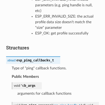
parameters (e.g. ping handle is null,
etc)
ESP_ERR_INVALID_SIZE: the actual
profile data size doesn't match the
"size" parameter
ESP_OK: get profile successfully
Structures
esp_ping_callbacks_t
struct
Type of "ping" callback functions.
Public Members
cb_args
void
*
arguments for callback functions