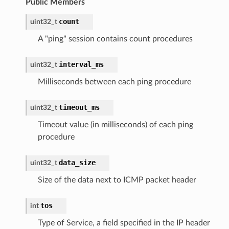
Public Members
count
uint32_t
A "ping" session contains count procedures
interval_ms
uint32_t
Milliseconds between each ping procedure
timeout_ms
uint32_t
Timeout value (in milliseconds) of each ping
procedure
data_size
uint32_t
Size of the data next to ICMP packet header
tos
int
Type of Service, a field specified in the IP header