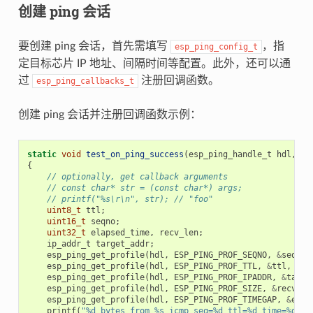
创建 ping 会话
要创建 ping 会话，首先需填写
，指
esp_ping_config_t
定目标芯片 IP 地址、间隔时间等配置。此外，还可以通
过
注册回调函数。
esp_ping_callbacks_t
创建 ping 会话并注册回调函数示例：
static
void
test_on_ping_success
(
esp_ping_handle_t
hdl
,
vo
{
// optionally, get callback arguments
// const char* str = (const char*) args;
// printf("%s\r\n", str); // "foo"
uint8_t
ttl
;
uint16_t
seqno
;
uint32_t
elapsed_time
,
recv_len
;
ip_addr_t
target_addr
;
esp_ping_get_profile
(
hdl
,
ESP_PING_PROF_SEQNO
,
&
seqno
,
esp_ping_get_profile
(
hdl
,
ESP_PING_PROF_TTL
,
&
ttl
,
siz
esp_ping_get_profile
(
hdl
,
ESP_PING_PROF_IPADDR
,
&
targe
esp_ping_get_profile
(
hdl
,
ESP_PING_PROF_SIZE
,
&
recv_le
esp_ping_get_profile
(
hdl
,
ESP_PING_PROF_TIMEGAP
,
&
elap
printf
(
"%d bytes from %s icmp_seq=%d ttl=%d time=%d ms