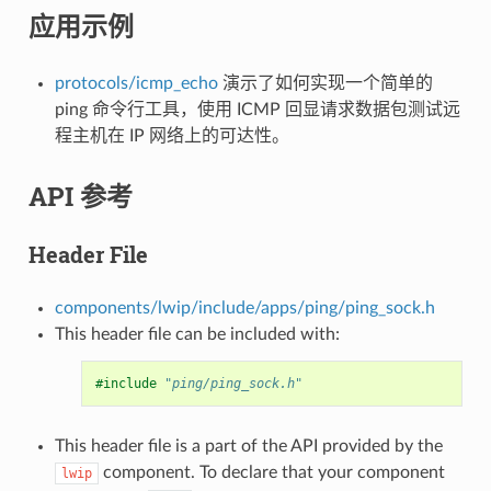
应用示例
protocols/icmp_echo
演示了如何实现一个简单的
ping 命令行工具，使用 ICMP 回显请求数据包测试远
程主机在 IP 网络上的可达性。
API 参考
Header File
components/lwip/include/apps/ping/ping_sock.h
This header file can be included with:
#include
"ping/ping_sock.h"
This header file is a part of the API provided by the
component. To declare that your component
lwip