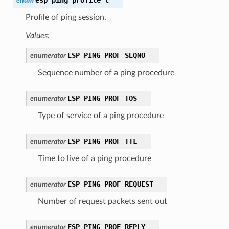
enum
Profile of ping session.
Values:
ESP_PING_PROF_SEQNO
enumerator
Sequence number of a ping procedure
ESP_PING_PROF_TOS
enumerator
Type of service of a ping procedure
ESP_PING_PROF_TTL
enumerator
Time to live of a ping procedure
ESP_PING_PROF_REQUEST
enumerator
Number of request packets sent out
ESP_PING_PROF_REPLY
enumerator