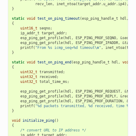
recv_len
,
inet_ntoa
(
target_addr
.
u_addr
.
ip4
),
se
}
static
void
test_on_ping_timeout
(
esp_ping_handle_t
hdl
,
vo
{
uint16_t
seqno
;
ip_addr_t
target_addr
;
esp_ping_get_profile
(
hdl
,
ESP_PING_PROF_SEQNO
,
&
seqno
,
esp_ping_get_profile
(
hdl
,
ESP_PING_PROF_IPADDR
,
&
targe
printf
(
"From %s icmp_seq=%d timeout
\n
"
,
inet_ntoa
(
targ
}
static
void
test_on_ping_end
(
esp_ping_handle_t
hdl
,
void
*
{
uint32_t
transmitted
;
uint32_t
received
;
uint32_t
total_time_ms
;
esp_ping_get_profile
(
hdl
,
ESP_PING_PROF_REQUEST
,
&
tran
esp_ping_get_profile
(
hdl
,
ESP_PING_PROF_REPLY
,
&
receiv
esp_ping_get_profile
(
hdl
,
ESP_PING_PROF_DURATION
,
&
tot
printf
(
"%d packets transmitted, %d received, time %dms
}
void
initialize_ping
()
{
/* convert URL to IP address */
ip_addr_t
target_addr
;