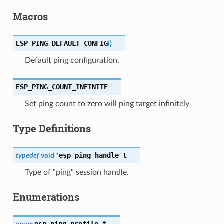
Macros
ESP_PING_DEFAULT_CONFIG
(
)
Default ping configuration.
ESP_PING_COUNT_INFINITE
Set ping count to zero will ping target infinitely
Type Definitions
esp_ping_handle_t
typedef
void
*
Type of "ping" session handle.
Enumerations
esp_ping_profile_t