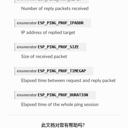
Number of reply packets received
ESP_PING_PROF_IPADDR
enumerator
IP address of replied target
ESP_PING_PROF_SIZE
enumerator
Size of received packet
ESP_PING_PROF_TIMEGAP
enumerator
Elapsed time between request and reply packet
ESP_PING_PROF_DURATION
enumerator
Elapsed time of the whole ping session
此文档对您有帮助吗？