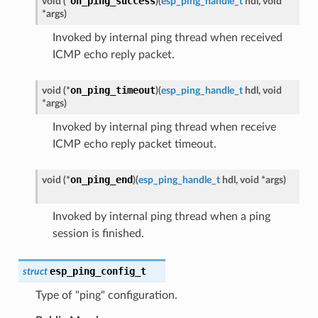
on_ping_success
void
(
*
)
(
esp_ping_handle_t
hdl
,
void
*
args
)
Invoked by internal ping thread when received
ICMP echo reply packet.
on_ping_timeout
void
(
*
)
(
esp_ping_handle_t
hdl
,
void
*
args
)
Invoked by internal ping thread when receive
ICMP echo reply packet timeout.
on_ping_end
void
(
*
)
(
esp_ping_handle_t
hdl
,
void
*
args
)
Invoked by internal ping thread when a ping
session is finished.
esp_ping_config_t
struct
Type of "ping" configuration.