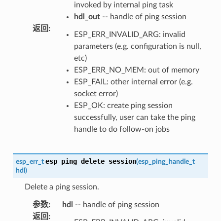
invoked by internal ping task
hdl_out
-- handle of ping session
返回
:
ESP_ERR_INVALID_ARG: invalid
parameters (e.g. configuration is null,
etc)
ESP_ERR_NO_MEM: out of memory
ESP_FAIL: other internal error (e.g.
socket error)
ESP_OK: create ping session
successfully, user can take the ping
handle to do follow-on jobs
esp_ping_delete_session
esp_err_t
(
esp_ping_handle_t
hdl
)
Delete a ping session.
参数
:
hdl
-- handle of ping session
返回
: