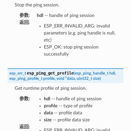
Stop the ping session.
参数
:
hdl
-- handle of ping session
返回
:
ESP_ERR_INVALID_ARG: invalid
parameters (e.g. ping handle is null,
etc)
ESP_OK: stop ping session
successfully
esp_ping_get_profile
esp_err_t
(
esp_ping_handle_t
hdl
,
esp_ping_profile_t
profile
,
void
*
data
,
uint32_t
size
)
Get runtime profile of ping session.
参数
:
hdl
-- handle of ping session
profile
-- type of profile
data
-- profile data
size
-- profile data size
返回
:
ESP_ERR_INVALID_ARG: invalid