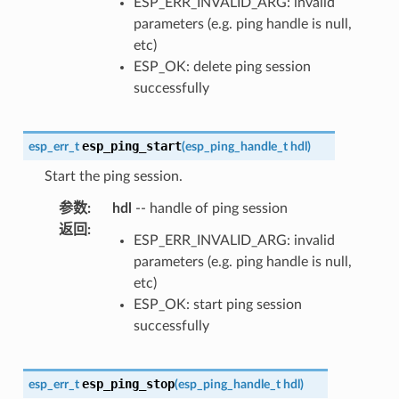
ESP_ERR_INVALID_ARG: invalid
parameters (e.g. ping handle is null,
etc)
ESP_OK: delete ping session
successfully
esp_ping_start
esp_err_t
(
esp_ping_handle_t
hdl
)
Start the ping session.
参数
:
hdl
-- handle of ping session
返回
:
ESP_ERR_INVALID_ARG: invalid
parameters (e.g. ping handle is null,
etc)
ESP_OK: start ping session
successfully
esp_ping_stop
esp_err_t
(
esp_ping_handle_t
hdl
)