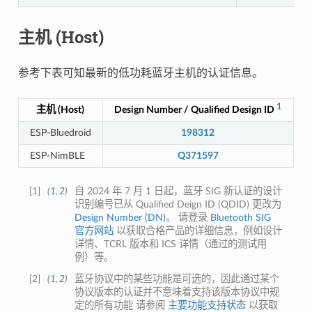
主机 (Host)
参考下表可知最新的低功耗蓝牙主机的认证信息。
1
主机 (Host)
Design Number / Qualified Design ID
ESP-Bluedroid
198312
ESP-NimBLE
Q371597
[
1
]
(
1
,
2
)
自 2024 年 7 月 1 日起，蓝牙 SIG 新认证的设计
识别编号已从 Qualified Deign ID (QDID) 更改为
Design Number (DN)
。 请登录
Bluetooth SIG
官方网站
以获取合格产品的详细信息，例如设计
详情、TCRL 版本和 ICS 详情（通过的测试用
例）等。
[
2
]
(
1
,
2
)
蓝牙协议中的某些功能是可选的，因此通过某个
协议版本的认证并不意味着支持该版本协议中规
定的所有功能 请参阅
主要功能支持状态
以获取