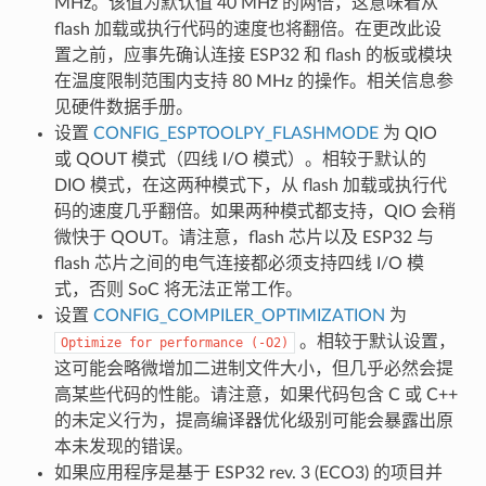
MHz。该值为默认值 40 MHz 的两倍，这意味着从
flash 加载或执行代码的速度也将翻倍。在更改此设
置之前，应事先确认连接 ESP32 和 flash 的板或模块
在温度限制范围内支持 80 MHz 的操作。相关信息参
见硬件数据手册。
设置
CONFIG_ESPTOOLPY_FLASHMODE
为 QIO
或 QOUT 模式（四线 I/O 模式）。相较于默认的
DIO 模式，在这两种模式下，从 flash 加载或执行代
码的速度几乎翻倍。如果两种模式都支持，QIO 会稍
微快于 QOUT。请注意，flash 芯片以及 ESP32 与
flash 芯片之间的电气连接都必须支持四线 I/O 模
式，否则 SoC 将无法正常工作。
设置
CONFIG_COMPILER_OPTIMIZATION
为
。相较于默认设置，
Optimize
for
performance
(-O2)
这可能会略微增加二进制文件大小，但几乎必然会提
高某些代码的性能。请注意，如果代码包含 C 或 C++
的未定义行为，提高编译器优化级别可能会暴露出原
本未发现的错误。
如果应用程序是基于 ESP32 rev. 3 (ECO3) 的项目并