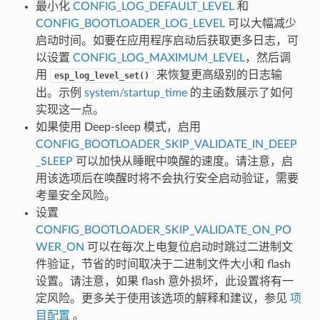
最小化
CONFIG_LOG_DEFAULT_LEVEL
和
CONFIG_BOOTLOADER_LOG_LEVEL
可以大幅减少
启动时间。如要在应用程序启动后获取更多日志，可
以设置
CONFIG_LOG_MAXIMUM_LEVEL
，然后调
用
来恢复更高级别的日志输
esp_log_level_set()
出。示例
system/startup_time
的主函数展示了如何
实现这一点。
如果使用 Deep-sleep 模式，启用
CONFIG_BOOTLOADER_SKIP_VALIDATE_IN_DEEP
_SLEEP
可以加快从睡眠中唤醒的速度。请注意，启
用该选项后在唤醒时将不会执行安全启动验证，需要
考量安全风险。
设置
CONFIG_BOOTLOADER_SKIP_VALIDATE_ON_PO
WER_ON
可以在每次上电复位启动时跳过二进制文
件验证，节省的时间取决于二进制文件大小和 flash
设置。请注意，如果 flash 意外损坏，此设置将有一
定风险。更多关于使用该选项的解释和建议，参见
项
目配置
。