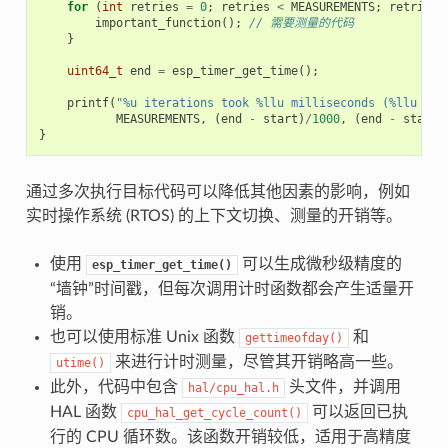
for
(
int
retries
=
0
;
retries
<
MEASUREMENTS
;
retries
+
important_function
();
// 需要测量的代码
}
uint64_t
end
=
esp_timer_get_time
();
printf
(
"%u iterations took %llu milliseconds (%llu mic
MEASUREMENTS
,
(
end
-
start
)
/
1000
,
(
end
-
start
)
}
通过多次执行目标代码可以降低其他因素的影响，例如
实时操作系统 (RTOS) 的上下文切换、测量的开销等。
使用
可以生成微秒级精度的
esp_timer_get_time()
“墙钟”时间戳，但每次调用计时函数都会产生适量开
销。
也可以使用标准 Unix 函数
和
gettimeofday()
来进行计时测量，尽管其开销略高一些。
utime()
此外，代码中包含
头文件，并调用
hal/cpu_hal.h
HAL 函数
可以返回已执
cpu_hal_get_cycle_count()
行的 CPU 循环数。该函数开销较低，适用于高精度