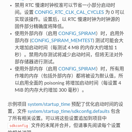
禁用 RTC 慢速时钟校准可以节省一小部分启动时
间。设置
CONFIG_RTC_CLK_CAL_CYCLES
为 0 可以
实现该操作。设置后，以 RTC 慢速时钟为时钟源的
固件部分精确度将降低。
使用外部内存（启用
CONFIG_SPIRAM
）时，启用外
部内存 (
CONFIG_SPIRAM_MEMTEST
) 测试可能会大
大增加启动时间（每测试 4 MB 的内存大约增加 1
秒）。禁用内存测试将减少启动时间，但将无法对外
部存储器进行测试。
使用外部内存（启用
CONFIG_SPIRAM
）时，所有用
作堆的内存（包括外部内存）都将被设为默认值，所
以启用全面的 poisoning 将增加启动时间（每设置 4
MiB 的内存大约增加 300 毫秒）。
示例项目
system/startup_time
预配了优化启动时间的设
置，文件
system/startup_time/sdkconfig.defaults
包含
了所有相关设置。可以将这些设置追加到项目中
文件的末尾并合并，但请事先阅读每个设置
sdkconfig