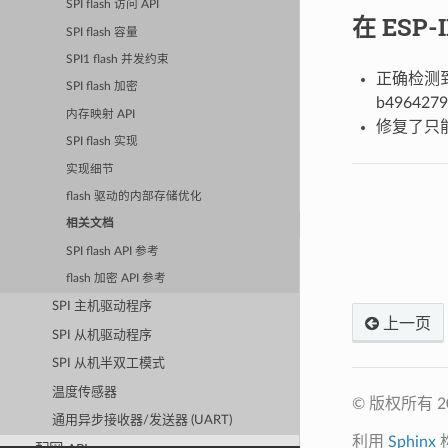
SPI flash 访问 API
在 ESP
SPI flash 容量
SPI1 flash 并发约束
正确检测到大
SPI flash 加密
b4964279
内存映射 API
修复了只能
SPI flash 实现
实现细节
flash 驱动的内部存储优化
相关文档
SPI flash API 参考
flash 加密 API 参考
SPI 主机驱动程序
上一页
SPI 从机驱动程序
SPI 从机半双工模式
温度传感器
© 版权所有 
通用异步接收器/发送器 (UART)
利用
Sphinx