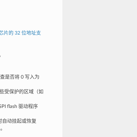
sh 芯片的 32 位地址支
。
。
查是否将 0 写入为
些受保护的区域（如
I flash 驱动程序
作时自动挂起或恢复
复
。