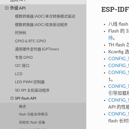
ESP-I
外设 API
模数转换器 (ADC) 单次转换模式驱动
八线 fl
模数转换器 (ADC) 校准驱动程序
Flash
时钟树
持
。
GPIO & RTC GPIO
TH flas
通用硬件定时器 (GPTimer)
Kconfig
专用 GPIO
CONFIG_
CONFIG_
I2C 接口
CONFIG_
LCD
1。
LED PWM 控制器
CONFIG_
SD SPI 主机驱动程序
引导加载程
SPI flash API
CONFIG_
API 的
概述
CONFIG_
flash 功能支持情况
flash
初始化 flash 设备