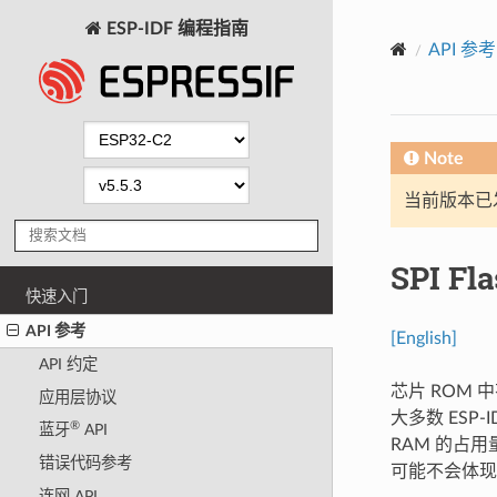
ESP-IDF 编程指南
API 参考
Note
当前版本已发布
SPI F
快速入门
API 参考
[English]
API 约定
芯片 ROM 中
应用层协议
大多数 ESP
®
蓝牙
API
RAM 的占用
错误代码参考
可能不会体现
连网 API